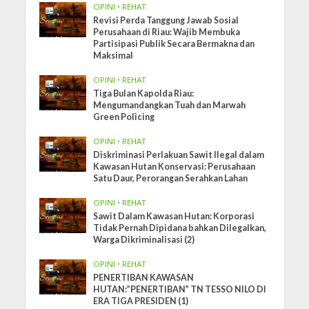
OPINI
•
REHAT
Revisi Perda Tanggung Jawab Sosial
Perusahaan di Riau: Wajib Membuka
Partisipasi Publik Secara Bermakna dan
Maksimal
OPINI
•
REHAT
Tiga Bulan Kapolda Riau:
Mengumandangkan Tuah dan Marwah
Green Policing
OPINI
•
REHAT
Diskriminasi Perlakuan Sawit Ilegal dalam
Kawasan Hutan Konservasi: Perusahaan
Satu Daur, Perorangan Serahkan Lahan
OPINI
•
REHAT
Sawit Dalam Kawasan Hutan: Korporasi
Tidak Pernah Dipidana bahkan Dilegalkan,
Warga Dikriminalisasi (2)
OPINI
•
REHAT
PENERTIBAN KAWASAN
HUTAN:”PENERTIBAN” TN TESSO NILO DI
ERA TIGA PRESIDEN (1)