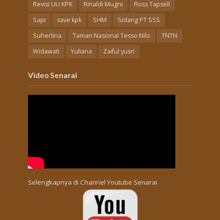
Revisi UU KPK
Rinaldi Mugni
Ross Tapsell
Sapi
save kpk
SHM
Sidang PT SSS
Suherlina
Taman Nasional Tesso Nilo
TNTN
Widawati
Yuliana
Zaiful yusri
Video Senarai
Selengkapnya di
Channel Youtube Senarai