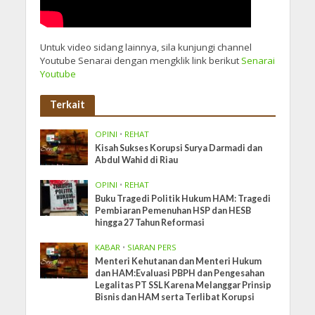
Untuk video sidang lainnya, sila kunjungi channel
Youtube Senarai dengan mengklik link berikut
Senarai
Youtube
Terkait
OPINI
•
REHAT
Kisah Sukses Korupsi Surya Darmadi dan
Abdul Wahid di Riau
OPINI
•
REHAT
Buku Tragedi Politik Hukum HAM: Tragedi
Pembiaran Pemenuhan HSP dan HESB
hingga 27 Tahun Reformasi
KABAR
•
SIARAN PERS
Menteri Kehutanan dan Menteri Hukum
dan HAM:Evaluasi PBPH dan Pengesahan
Legalitas PT SSL Karena Melanggar Prinsip
Bisnis dan HAM serta Terlibat Korupsi