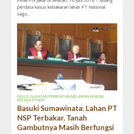
Pihak PN Jakarta Selatan, 16 Juni 2016 – Sidang
perdata kasus kebakaran lahan PT National
Sago...
KASUS GUGATAN PERBUATAN MELAWAN HUKUM
KEPADA PT NSP
Basuki Sumawinata: Lahan PT
NSP Terbakar, Tanah
Gambutnya Masih Berfungsi