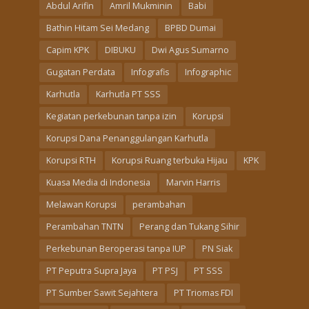
Abdul Arifin
Amril Mukminin
Babi
Bathin Hitam Sei Medang
BPBD Dumai
Capim KPK
DIBUKU
Dwi Agus Sumarno
Gugatan Perdata
Infografis
Infographic
Karhutla
Karhutla PT SSS
Kegiatan perkebunan tanpa izin
Korupsi
Korupsi Dana Penanggulangan Karhutla
Korupsi RTH
Korupsi Ruang terbuka Hijau
KPK
Kuasa Media di Indonesia
Marvin Harris
Melawan Korupsi
perambahan
Perambahan TNTN
Perang dan Tukang Sihir
Perkebunan Beroperasi tanpa IUP
PN Siak
PT Peputra Supra Jaya
PT PSJ
PT SSS
PT Sumber Sawit Sejahtera
PT Triomas FDI