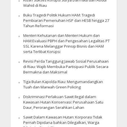
Kisah Sukses Korupsi Surya Darmadi dan Abdul
Wahid di Riau
Buku Tragedi Politik Hukum HAM: Tragedi
Pembiaran Pemenuhan HSP dan HESB hingga 27
Tahun Reformasi
Menteri Kehutanan dan Menteri Hukum dan
HAM:Evaluasi PBPH dan Pengesahan Legalitas PT
SSL Karena Melanggar Prinsip Bisnis dan HAM
serta Terlibat Korupsi
Revisi Perda Tanggung Jawab Sosial Perusahaan
di Riau: Wajib Membuka Partisipasi Publik Secara
Bermakna dan Maksimal
Tiga Bulan Kapolda Riau: Mengumandangkan
Tuah dan Marwah Green Policing
Diskriminasi Perlakuan Sawit Ilegal dalam
Kawasan Hutan Konservasi: Perusahaan Satu
Daur, Perorangan Serahkan Lahan
Sawit Dalam Kawasan Hutan: Korporasi Tidak
Pernah Dipidana bahkan Dilegalkan, Warga