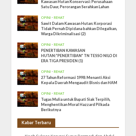
Kawasan Hutan Konservasi: Perusahaan
Satu Daur, Perorangan Serahkan Lahan
OPINI
•
REHAT
Sawit Dalam Kawasan Hutan: Korporasi
Tidak Pernah Dipidana bahkan Dilegalkan,
Warga Dikriminalisasi (2)
OPINI
•
REHAT
PENERTIBAN KAWASAN
HUTAN:”PENERTIBAN” TN TESSO NILO DI
ERA TIGA PRESIDEN (1)
OPINI
•
REHAT
27 Tahun Reformasi 1998: Menanti Aksi
Kepala Daerah Mengaudit Bisnis dan HAM
OPINI
•
REHAT
Tugas Mulia untuk Bupati Siak Terpilih,
Menghentikan Moral Hazzard Pilkada
Berikutnya
Kabar Terbaru