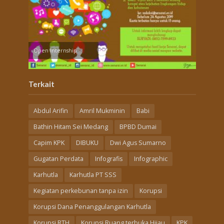
Open Internship
Terkait
Abdul Arifin
Amril Mukminin
Babi
Bathin Hitam Sei Medang
BPBD Dumai
Capim KPK
DIBUKU
Dwi Agus Sumarno
Gugatan Perdata
Infografis
Infographic
Karhutla
Karhutla PT SSS
Kegiatan perkebunan tanpa izin
Korupsi
Korupsi Dana Penanggulangan Karhutla
Korupsi RTH
Korupsi Ruang terbuka Hijau
KPK