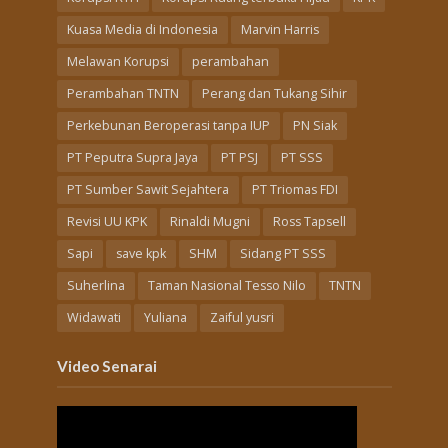
Kuasa Media di Indonesia
Marvin Harris
Melawan Korupsi
perambahan
Perambahan TNTN
Perang dan Tukang Sihir
Perkebunan Beroperasi tanpa IUP
PN Siak
PT Peputra Supra Jaya
PT PSJ
PT SSS
PT Sumber Sawit Sejahtera
PT Triomas FDI
Revisi UU KPK
Rinaldi Mugni
Ross Tapsell
Sapi
save kpk
SHM
Sidang PT SSS
Suherlina
Taman Nasional Tesso Nilo
TNTN
Widawati
Yuliana
Zaiful yusri
Video Senarai