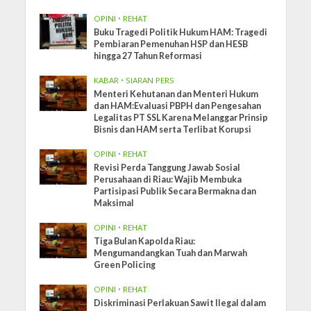
OPINI
•
REHAT
Buku Tragedi Politik Hukum HAM: Tragedi
Pembiaran Pemenuhan HSP dan HESB
hingga 27 Tahun Reformasi
KABAR
•
SIARAN PERS
Menteri Kehutanan dan Menteri Hukum
dan HAM:Evaluasi PBPH dan Pengesahan
Legalitas PT SSL Karena Melanggar Prinsip
Bisnis dan HAM serta Terlibat Korupsi
OPINI
•
REHAT
Revisi Perda Tanggung Jawab Sosial
Perusahaan di Riau: Wajib Membuka
Partisipasi Publik Secara Bermakna dan
Maksimal
OPINI
•
REHAT
Tiga Bulan Kapolda Riau:
Mengumandangkan Tuah dan Marwah
Green Policing
OPINI
•
REHAT
Diskriminasi Perlakuan Sawit Ilegal dalam