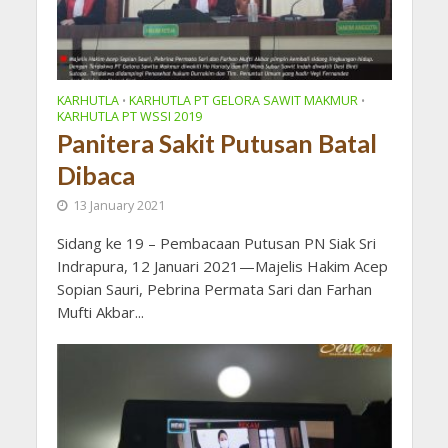
KARHUTLA
KARHUTLA PT GELORA SAWIT MAKMUR
•
•
KARHUTLA PT WSSI 2019
Panitera Sakit Putusan Batal
Dibaca
13 January 2021
Sidang ke 19 – Pembacaan Putusan PN Siak Sri
Indrapura, 12 Januari 2021—Majelis Hakim Acep
Sopian Sauri, Pebrina Permata Sari dan Farhan
Mufti Akbar...