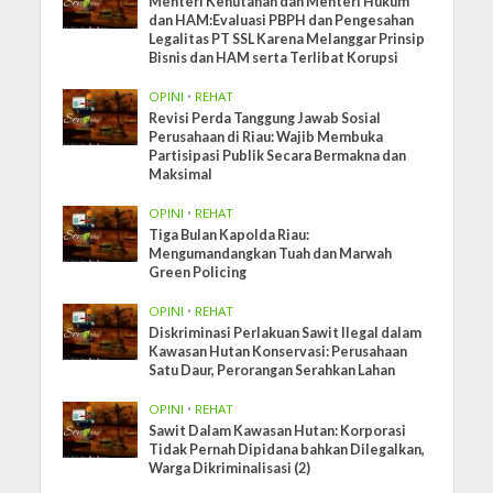
Menteri Kehutanan dan Menteri Hukum
dan HAM:Evaluasi PBPH dan Pengesahan
Legalitas PT SSL Karena Melanggar Prinsip
Bisnis dan HAM serta Terlibat Korupsi
OPINI
•
REHAT
Revisi Perda Tanggung Jawab Sosial
Perusahaan di Riau: Wajib Membuka
Partisipasi Publik Secara Bermakna dan
Maksimal
OPINI
•
REHAT
Tiga Bulan Kapolda Riau:
Mengumandangkan Tuah dan Marwah
Green Policing
OPINI
•
REHAT
Diskriminasi Perlakuan Sawit Ilegal dalam
Kawasan Hutan Konservasi: Perusahaan
Satu Daur, Perorangan Serahkan Lahan
OPINI
•
REHAT
Sawit Dalam Kawasan Hutan: Korporasi
Tidak Pernah Dipidana bahkan Dilegalkan,
Warga Dikriminalisasi (2)