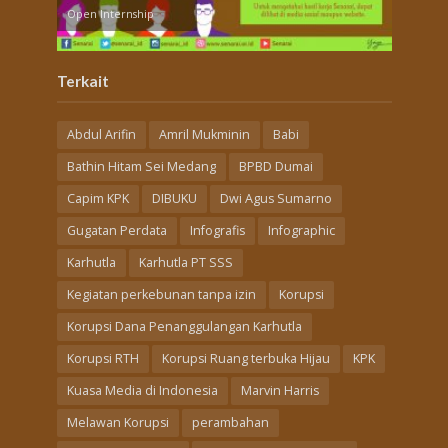
Open Internship
Terkait
Abdul Arifin
Amril Mukminin
Babi
Bathin Hitam Sei Medang
BPBD Dumai
Capim KPK
DIBUKU
Dwi Agus Sumarno
Gugatan Perdata
Infografis
Infographic
Karhutla
Karhutla PT SSS
Kegiatan perkebunan tanpa izin
Korupsi
Korupsi Dana Penanggulangan Karhutla
Korupsi RTH
Korupsi Ruang terbuka Hijau
KPK
Kuasa Media di Indonesia
Marvin Harris
Melawan Korupsi
perambahan