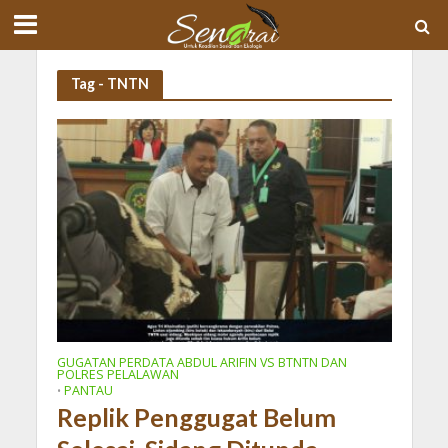
Tag - TNTN
GUGATAN PERDATA ABDUL ARIFIN VS BTNTN DAN
POLRES PELALAWAN
PANTAU
•
Replik Penggugat Belum