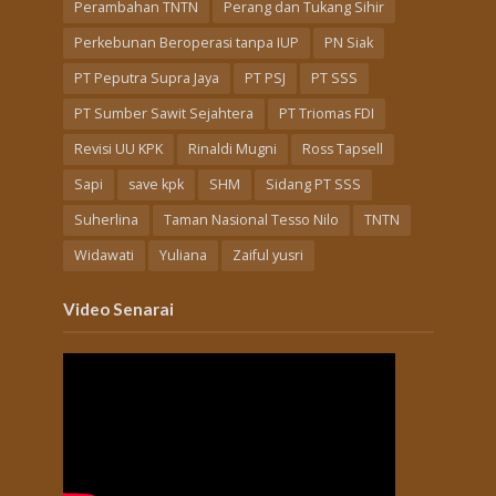
Perambahan TNTN
Perang dan Tukang Sihir
Perkebunan Beroperasi tanpa IUP
PN Siak
PT Peputra Supra Jaya
PT PSJ
PT SSS
PT Sumber Sawit Sejahtera
PT Triomas FDI
Revisi UU KPK
Rinaldi Mugni
Ross Tapsell
Sapi
save kpk
SHM
Sidang PT SSS
Suherlina
Taman Nasional Tesso Nilo
TNTN
Widawati
Yuliana
Zaiful yusri
Video Senarai