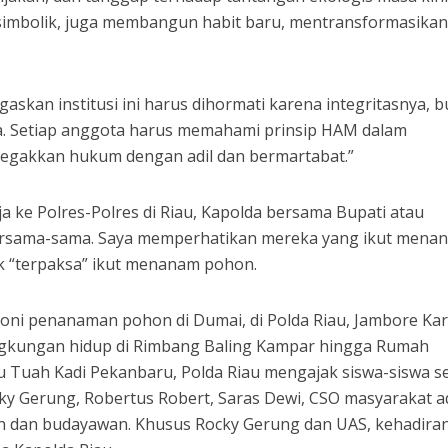
 simbolik, juga membangun habit baru, mentransformasikan
gaskan institusi ini harus dihormati karena integritasnya, 
a. Setiap anggota harus memahami prinsip HAM dalam
egakkan hukum dengan adil dan bermartabat.”
a ke Polres-Polres di Riau, Kapolda bersama Bupati atau
rsama-sama. Saya memperhatikan mereka yang ikut mena
k “terpaksa” ikut menanam pohon.
oni penanaman pohon di Dumai, di Polda Riau, Jambore Kar
lingkungan hidup di Rimbang Baling Kampar hingga Rumah
 Tuah Kadi Pekanbaru, Polda Riau mengajak siswa-siswa s
ky Gerung, Robertus Robert, Saras Dewi, CSO masyarakat a
n dan budayawan. Khusus Rocky Gerung dan UAS, kehadira