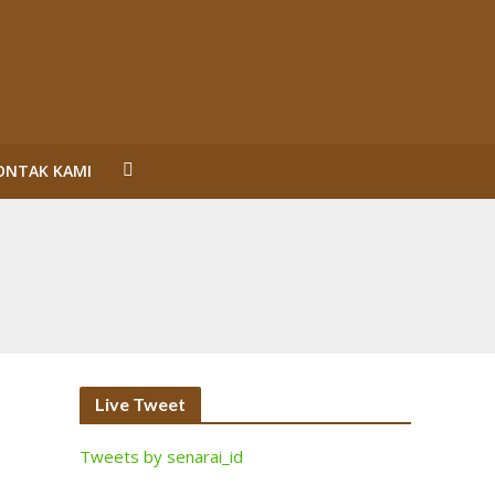
ONTAK KAMI
un Reformasi
SL Karena Melanggar Prinsip Bisnis dan HAM serta
ecara Bermakna dan Maksimal
Perorangan Serahkan Lahan
inalisasi (2)
Live Tweet
Tweets by senarai_id