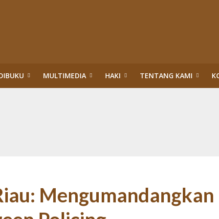
DIBUKU
MULTIMEDIA
HAKI
TENTANG KAMI
K
upsi Surya Darmadi dan Abdul Wahid di Riau
itik Hukum HAM: Tragedi Pembiaran Pemenuhan HSP dan HESB hingga 27 Tah
n dan Menteri Hukum dan HAM:Evaluasi PBPH dan Pengesahan Legalitas PT S
ggung Jawab Sosial Perusahaan di Riau: Wajib Membuka Partisipasi Publik S
da Riau: Mengumandangkan Tuah dan Marwah Green Policing
akuan Sawit Ilegal dalam Kawasan Hutan Konservasi: Perusahaan Satu Daur, 
an Hutan: Korporasi Tidak Pernah Dipidana bahkan Dilegalkan, Warga Dikrim
ASAN HUTAN:”PENERTIBAN” TN TESSO NILO DI ERA TIGA PRESIDEN (1)
 Riau: Mengumandangkan