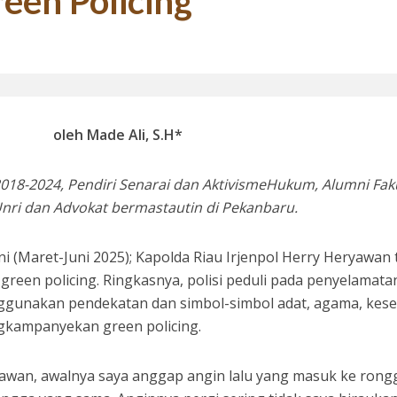
een Policing
si 1998: Menanti Aksi Kepala Daerah Mengaudit Bisnis dan HAM
oleh Made Ali, S.H*
 2018-2024, Pendiri Senarai dan AktivismeHukum, Alumni Fak
ri dan Advokat bermastautin di Pekanbaru.
i (Maret-Juni 2025); Kapolda Riau Irjenpol Herry Heryawan 
 Bupati Siak Terpilih, Menghentikan Moral Hazzard Pilkada Berikutnya
een policing. Ringkasnya, polisi peduli pada penyelamata
nggunakan pendekatan dan simbol-simbol adat, agama, kese
kampanyekan green policing.
yawan, awalnya saya anggap angin lalu yang masuk ke rong