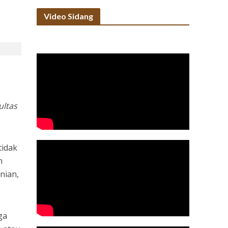
Video Sidang
ultas
tidak
n
nian,
ga