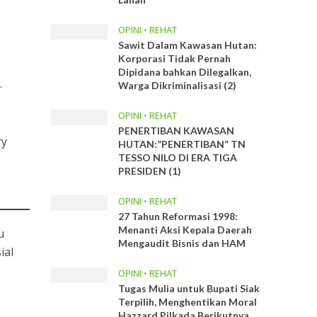
OPINI
•
REHAT
Sawit Dalam Kawasan Hutan:
Korporasi Tidak Pernah
Dipidana bahkan Dilegalkan,
.
Warga Dikriminalisasi (2)
OPINI
•
REHAT
PENERTIBAN KAWASAN
ry
HUTAN:”PENERTIBAN” TN
TESSO NILO DI ERA TIGA
PRESIDEN (1)
OPINI
•
REHAT
27 Tahun Reformasi 1998:
Menanti Aksi Kepala Daerah
u
Mengaudit Bisnis dan HAM
ial
OPINI
•
REHAT
Tugas Mulia untuk Bupati Siak
Terpilih, Menghentikan Moral
Hazzard Pilkada Berikutnya