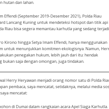
 hutan dan lahan.
am Effendi (September 2019-Desember 2021), Polda Riau
rd Lancang Kuning untuk mendeteksi hotspot dan titik api
lda Riau bisa segera memantau karhutla yang sedang terjadi
ndro Kirono hingga Setya Imam Effendi, hanya menggunakan
m untuk menunjukkan komitmen ekologisnya. Namun, Her
kukan penegakan hukum, lebih jauh dari itu: hendak
 bukan saja dengan omongan, juga tindakan.
awal Herry Heryawan menjadi orang nomor satu di Polda Ria
dapan pembaca, saya mencatat, setidaknya, melalui media sos
saya mencatat:
hon di Dumai dalam rangkaian acara Apel Siaga Karhutla.