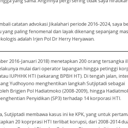
 rongga yang sama. Anginnya pergi sering tidak saya hirauka
li catatan advokasi Jikalahari periode 2016-2024, saya b
iau yang paling fenomenal dan layak dikenang sepanjang ma
kologis adalah Irjen Pol Dr Herry Heryawan.
mber 2016-Januari 2018) menetapkan 200 orang tersangka il
elakunya mulai dari operator lapangan hingga petinggi kor
tau IUPHHK HTI (sekarang BPBH HT). Di tengah jalan, inte
ang Yudhoyono menghentikan langkah Sutjiptadi sebagai
 oleh Brigjen Pol Hadiatmoko (2008-2009), hingga Hadiatmo
enghentian Penyidikan (SP3) terhadap 14 korporasi HTI.
a, Sutjiptadi membawa kasus ini ke KPK, yang untuk pertama
apkan 20 koprprasi HTI terlibat korupsi, dari 2008-2014 du