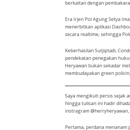
berkaitan dengan pembakaran
Era Irjen Pol Agung Setya Im
menerbitkan aplikasi Dashboa
secara realtime, sehingga Po
Keberhasilan Sutjiptadi, Co
pendekatan penegakan huku
Heryawan bukan sekadar mela
membudayakan green policing
Saya mengikuti persis sejak 
hingga tulisan ini hadir diha
instragram @herryheryawan, 
Pertama, perdana menanam po