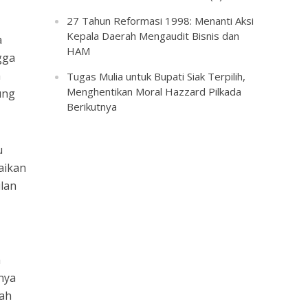
27 Tahun Reformasi 1998: Menanti Aksi
Kepala Daerah Mengaudit Bisnis dan
a
HAM
gga
a
Tugas Mulia untuk Bupati Siak Terpilih,
Menghentikan Moral Hazzard Pilkada
ung
Berikutnya
u
aikan
ilan
a
nya
kah