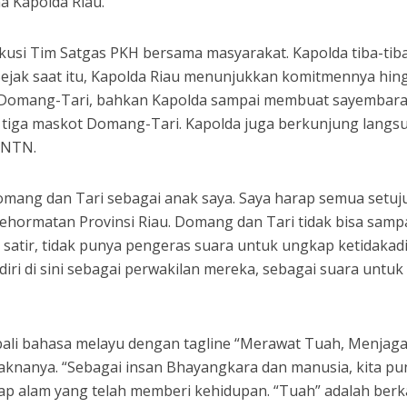
 Kapolda Riau.
skusi Tim Satgas PKH bersama masyarakat. Kapolda tiba-tib
 Sejak saat itu, Kapolda Riau menunjukkan komitmennya hin
 Domang-Tari, bahkan Kapolda sampai membuat sayembar
i tiga maskot Domang-Tari. Kapolda juga berkunjung langs
TNTN.
mang dan Tari sebagai anak saya. Saya harap semua setuj
ehormatan Provinsi Riau. Domang dan Tari tidak bisa samp
n satir, tidak punya pengeras suara untuk ungkap ketidakad
iri di sini sebagai perwakilan mereka, sebagai suara untuk
ali bahasa melayu dengan tagline “Merawat Tuah, Menjag
knanya. “Sebagai insan Bhayangkara dan manusia, kita pu
p alam yang telah memberi kehidupan. “Tuah” adalah ber