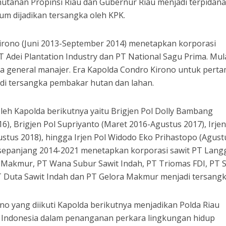
hutanan Propinsi Riau dan Gubernur Riau menjadi terpidana
lum dijadikan tersangka oleh KPK.
Kirono (Juni 2013-September 2014) menetapkan korporasi
 Adei Plantation Industry dan PT National Sagu Prima. Mul
gga general manajer. Era Kapolda Condro Kirono untuk pert
adi tersangka pembakar hutan dan lahan.
 oleh Kapolda berikutnya yaitu Brigjen Pol Dolly Bambang
), Brigjen Pol Supriyanto (Maret 2016-Agustus 2017), Irjen
stus 2018), hingga Irjen Pol Widodo Eko Prihastopo (Agust
 sepanjang 2014-2021 menetapkan korporasi sawit PT Lan
ri Makmur, PT Wana Subur Sawit Indah, PT Triomas FDI, PT 
T Duta Sawit Indah dan PT Gelora Makmur menjadi tersangk
no yang diikuti Kapolda berikutnya menjadikan Polda Riau
i Indonesia dalam penanganan perkara lingkungan hidup