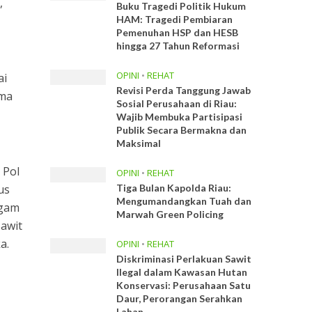
,
Buku Tragedi Politik Hukum
HAM: Tragedi Pembiaran
Pemenuhan HSP dan HESB
hingga 27 Tahun Reformasi
OPINI
•
REHAT
ai
Revisi Perda Tanggung Jawab
ama
Sosial Perusahaan di Riau:
Wajib Membuka Partisipasi
Publik Secara Bermakna dan
Maksimal
 Pol
OPINI
•
REHAT
us
Tiga Bulan Kapolda Riau:
Mengumandangkan Tuah dan
ggam
Marwah Green Policing
Sawit
a.
OPINI
•
REHAT
Diskriminasi Perlakuan Sawit
Ilegal dalam Kawasan Hutan
Konservasi: Perusahaan Satu
Daur, Perorangan Serahkan
Lahan