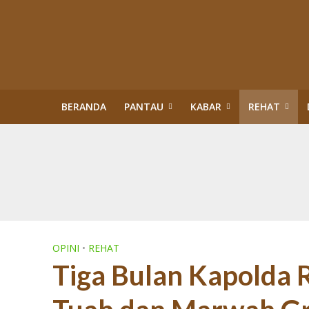
BERANDA
PANTAU
KABAR
REHAT
Kisah Sukses Kor
Buku Tragedi Pol
Menteri Kehutana
Terlibat Korupsi
Revisi Perda Tan
Tiga Bulan Kapol
Diskriminasi Perl
Sawit Dalam Kawas
PENERTIBAN KAW
OPINI
•
REHAT
Tiga Bulan Kapolda