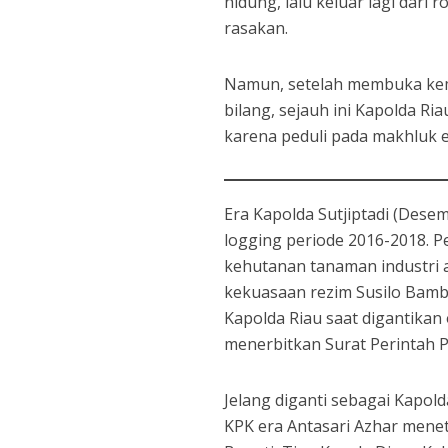
hidung, lalu keluar lagi dari
rasakan.
Namun, setelah membuka kemba
bilang, sejauh ini Kapolda R
karena peduli pada makhluk e
Era Kapolda Sutjiptadi (Dese
logging periode 2016-2018. P
kehutanan tanaman industri a
kekuasaan rezim Susilo Bamb
Kapolda Riau saat digantikan
menerbitkan Surat Perintah P
Jelang diganti sebagai Kapold
KPK era Antasari Azhar menet