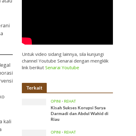
n atau
erani
sa
Untuk video sidang lainnya, sila kunjungi
channel Youtube Senarai dengan mengklik
legal
link berikut
Senarai Youtube
porasi
rvensi
Terkait
ko
OPINI
•
REHAT
Kisah Sukses Korupsi Surya
Darmadi dan Abdul Wahid di
Riau
 kali
a
OPINI
•
REHAT