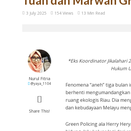
Tuah dan Marwah Gr
27 Tahun Reforma
3 July 2025
154 Views
13 Min Read
*Eks Koordinator Jikalahari
Hukum Un
Nurul Fitria
@yaya_1104
Fenomena “aneh” tiga bulan in
Tugas Mulia untuk
berhenti mengumandangkan gr
ruang ekologis Riau. Dia me
dan kebudayaan Melayu meng
Share This!
Green Policing ala Herry Her