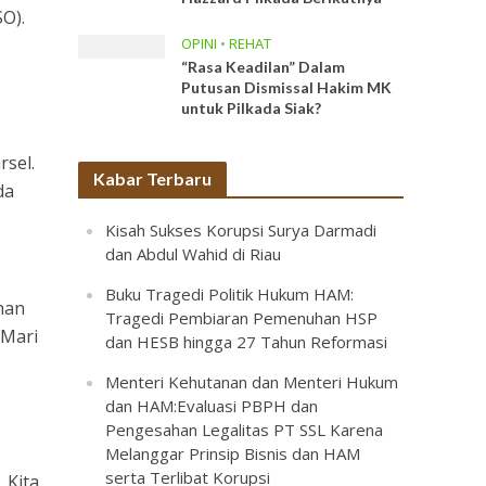
SO).
OPINI
•
REHAT
“Rasa Keadilan” Dalam
Putusan Dismissal Hakim MK
untuk Pilkada Siak?
rsel.
Kabar Terbaru
da
Kisah Sukses Korupsi Surya Darmadi
dan Abdul Wahid di Riau
Buku Tragedi Politik Hukum HAM:
han
Tragedi Pembiaran Pemenuhan HSP
 Mari
dan HESB hingga 27 Tahun Reformasi
Menteri Kehutanan dan Menteri Hukum
dan HAM:Evaluasi PBPH dan
Pengesahan Legalitas PT SSL Karena
Melanggar Prinsip Bisnis dan HAM
serta Terlibat Korupsi
 Kita