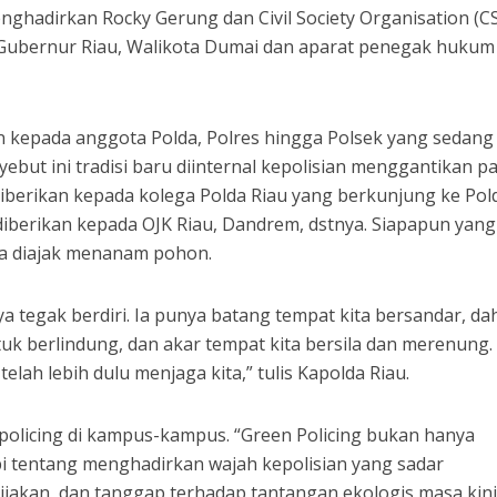
enghadirkan Rocky Gerung dan Civil Society Organisation (C
Gubernur Riau, Walikota Dumai dan aparat penegak hukum
n kepada anggota Polda, Polres hingga Polsek yang sedang
but ini tradisi baru diinternal kepolisian menggantikan pa
iberikan kepada kolega Polda Riau yang berkunjung ke Pol
 diberikan kepada OJK Riau, Dandrem, dstnya. Siapapun yang
a diajak menanam pohon.
 tegak berdiri. Ia punya batang tempat kita bersandar, da
k berlindung, dan akar tempat kita bersila dan merenung.
elah lebih dulu menjaga kita,” tulis Kapolda Riau.
policing di kampus-kampus. “Green Policing bukan hanya
 tentang menghadirkan wajah kepolisian yang sadar
ijakan, dan tanggap terhadap tantangan ekologis masa kini.