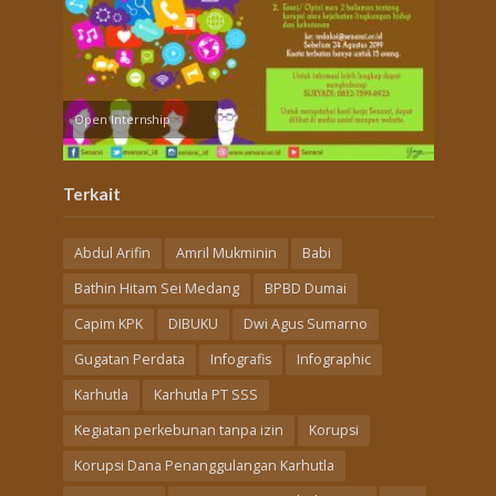
Open Internship
Terkait
Abdul Arifin
Amril Mukminin
Babi
Bathin Hitam Sei Medang
BPBD Dumai
Capim KPK
DIBUKU
Dwi Agus Sumarno
Gugatan Perdata
Infografis
Infographic
Karhutla
Karhutla PT SSS
Kegiatan perkebunan tanpa izin
Korupsi
Korupsi Dana Penanggulangan Karhutla