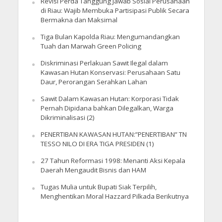
Revisi Perda Tanggung Jawab Sosial Perusahaan
di Riau: Wajib Membuka Partisipasi Publik Secara
Bermakna dan Maksimal
Tiga Bulan Kapolda Riau: Mengumandangkan
Tuah dan Marwah Green Policing
Diskriminasi Perlakuan Sawit Ilegal dalam
Kawasan Hutan Konservasi: Perusahaan Satu
Daur, Perorangan Serahkan Lahan
Sawit Dalam Kawasan Hutan: Korporasi Tidak
Pernah Dipidana bahkan Dilegalkan, Warga
Dikriminalisasi (2)
PENERTIBAN KAWASAN HUTAN:”PENERTIBAN” TN
TESSO NILO DI ERA TIGA PRESIDEN (1)
27 Tahun Reformasi 1998: Menanti Aksi Kepala
Daerah Mengaudit Bisnis dan HAM
Tugas Mulia untuk Bupati Siak Terpilih,
Menghentikan Moral Hazzard Pilkada Berikutnya