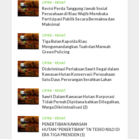
OPINI
•
REHAT
Revisi Perda Tanggung Jawab Sosial
Perusahaan di Riau: Wajib Membuka
Partisipasi Publik Secara Bermakna dan
Maksimal
OPINI
•
REHAT
Tiga Bulan Kapolda Riau:
Mengumandangkan Tuah dan Marwah
Green Policing
OPINI
•
REHAT
Diskriminasi Perlakuan Sawit Ilegal dalam
Kawasan Hutan Konservasi: Perusahaan
Satu Daur, Perorangan Serahkan Lahan
OPINI
•
REHAT
Sawit Dalam Kawasan Hutan: Korporasi
Tidak Pernah Dipidana bahkan Dilegalkan,
Warga Dikriminalisasi (2)
OPINI
•
REHAT
PENERTIBAN KAWASAN
HUTAN:”PENERTIBAN” TN TESSO NILO DI
ERA TIGA PRESIDEN (1)