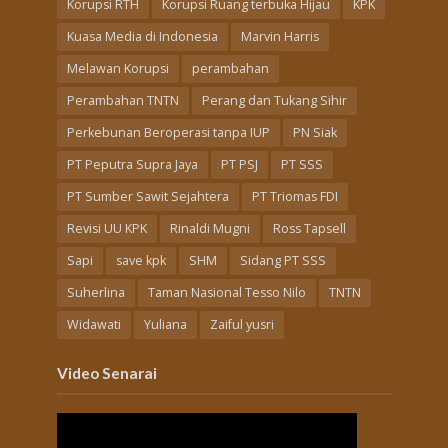
Korupsi RTH
Korupsi Ruang terbuka Hijau
KPK
Kuasa Media di Indonesia
Marvin Harris
Melawan Korupsi
perambahan
Perambahan TNTN
Perang dan Tukang Sihir
Perkebunan Beroperasi tanpa IUP
PN Siak
PT Peputra Supra Jaya
PT PSJ
PT SSS
PT Sumber Sawit Sejahtera
PT Triomas FDI
Revisi UU KPK
Rinaldi Mugni
Ross Tapsell
Sapi
save kpk
SHM
Sidang PT SSS
Suherlina
Taman Nasional Tesso Nilo
TNTN
Widawati
Yuliana
Zaiful yusri
Video Senarai