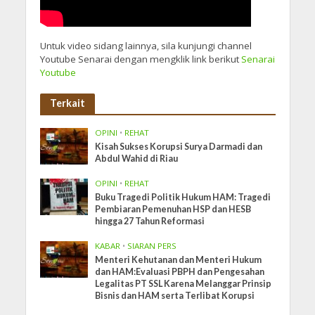
Untuk video sidang lainnya, sila kunjungi channel
Youtube Senarai dengan mengklik link berikut
Senarai
Youtube
Terkait
OPINI
•
REHAT
Kisah Sukses Korupsi Surya Darmadi dan
Abdul Wahid di Riau
OPINI
•
REHAT
Buku Tragedi Politik Hukum HAM: Tragedi
Pembiaran Pemenuhan HSP dan HESB
hingga 27 Tahun Reformasi
KABAR
•
SIARAN PERS
Menteri Kehutanan dan Menteri Hukum
dan HAM:Evaluasi PBPH dan Pengesahan
Legalitas PT SSL Karena Melanggar Prinsip
Bisnis dan HAM serta Terlibat Korupsi