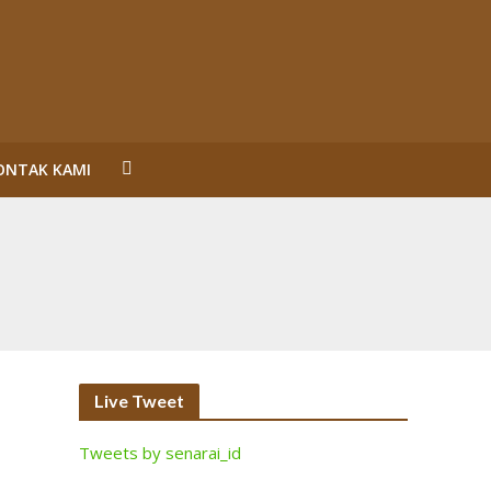
ONTAK KAMI
un Reformasi
SL Karena Melanggar Prinsip Bisnis dan HAM serta
ecara Bermakna dan Maksimal
Perorangan Serahkan Lahan
inalisasi (2)
Live Tweet
Tweets by senarai_id