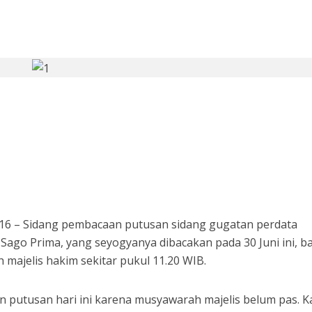
si 1998: Menanti Aksi Kepala Daerah Mengaudit Bisnis dan HAM
 Bupati Siak Terpilih, Menghentikan Moral Hazzard Pilkada Berikutnya
2016 – Sidang pembacaan putusan sidang gugatan perdata
Sago Prima, yang seyogyanya dibacakan pada 30 Juni ini, ba
h majelis hakim sekitar pukul 11.20 WIB.
 putusan hari ini karena musyawarah majelis belum pas. K