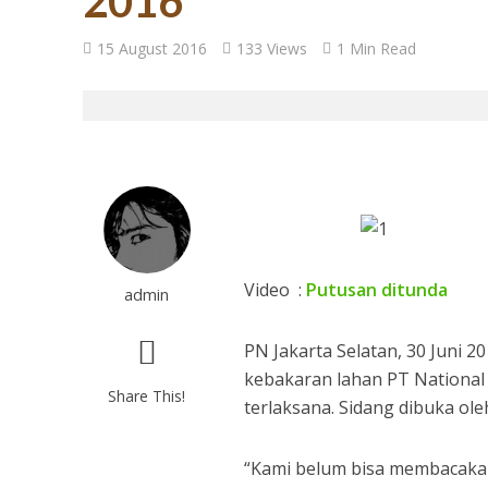
2016
27 Tahun Reforma
15 August 2016
133 Views
1 Min Read
Video :
Putusan ditunda
admin
Tugas Mulia untuk
PN Jakarta Selatan, 30 Juni 
kebakaran lahan PT National 
Share This!
terlaksana. Sidang dibuka ole
“Kami belum bisa membacakan