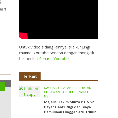
6
usan
Untuk video sidang lainnya, sila kunjungi
channel Youtube Senarai dengan mengklik
link berikut
Senarai Youtube
Terkait
KASUS GUGATAN PERBUATAN
P
MELAWAN HUKUM KEPADA PT
NSP
Majelis Hakim Minta PT NSP
Bayar Ganti Rugi dan Biaya
Pemulihan Hingga Satu Triliun