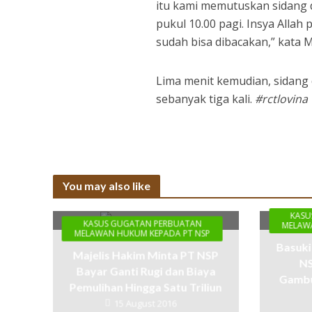
itu kami memutuskan sidang di
pukul 10.00 pagi. Insya Allah 
sudah bisa dibacakan,” kata M
Lima menit kemudian, sidang 
sebanyak tiga kali.
#rctlovina
You may also like
KASU
KASUS GUGATAN PERBUATAN
MELAWA
MELAWAN HUKUM KEPADA PT NSP
Basuki
Majelis Hakim Minta PT NSP
NS
Bayar Ganti Rugi dan Biaya
Gambu
Pemulihan Hingga Satu Triliun
15 August 2016