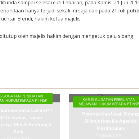
tunda sampai selesai cuti Lebaran, pada Kamis, 21 Juli 201
penundaan hanya terjadi sekali ini saja dan pada 21 Juli put
uchtar Efendi, hakim ketua majelis.
ditutup oleh majelis hakim dengan mengetuk palu sidang
S GUGATAN PERBUATAN
KASUS GUGATAN PERBUATAN
N HUKUM KEPADA PT NSP
MELAWAN HUKUM KEPADA PT NS
 Sumawinata: Lahan PT
Pembuktian Usai, Sidang
P Terbakar, Tanah
Dilanjutkan Ke Agenda
tnya Masih Berfungsi
Kesimpulan
Baik
6 June 2016
19 June 2016