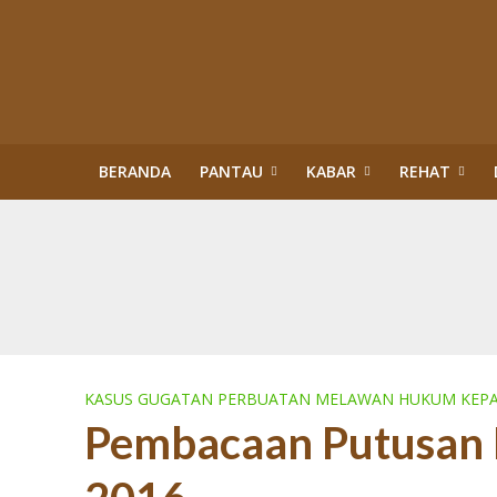
BERANDA
PANTAU
KABAR
REHAT
Kisah Sukses Kor
Buku Tragedi Pol
Menteri Kehutana
Terlibat Korupsi
Revisi Perda Tan
Tiga Bulan Kapol
Diskriminasi Perl
Sawit Dalam Kawas
PENERTIBAN KAW
KASUS GUGATAN PERBUATAN MELAWAN HUKUM KEPA
Pembacaan Putusan D