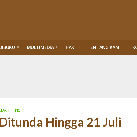
DIBUKU
MULTIMEDIA
HAKI
TENTANG KAMI
K
upsi Surya Darmadi dan Abdul Wahid di Riau
itik Hukum HAM: Tragedi Pembiaran Pemenuhan HSP dan HESB hingga 27 Tah
n dan Menteri Hukum dan HAM:Evaluasi PBPH dan Pengesahan Legalitas PT S
ggung Jawab Sosial Perusahaan di Riau: Wajib Membuka Partisipasi Publik S
da Riau: Mengumandangkan Tuah dan Marwah Green Policing
akuan Sawit Ilegal dalam Kawasan Hutan Konservasi: Perusahaan Satu Daur, 
an Hutan: Korporasi Tidak Pernah Dipidana bahkan Dilegalkan, Warga Dikrim
ASAN HUTAN:”PENERTIBAN” TN TESSO NILO DI ERA TIGA PRESIDEN (1)
DA PT NSP
itunda Hingga 21 Juli