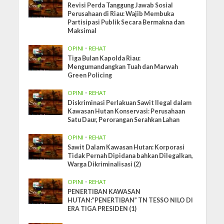
Revisi Perda Tanggung Jawab Sosial
Perusahaan di Riau: Wajib Membuka
Partisipasi Publik Secara Bermakna dan
Maksimal
OPINI
•
REHAT
Tiga Bulan Kapolda Riau:
Mengumandangkan Tuah dan Marwah
Green Policing
OPINI
•
REHAT
Diskriminasi Perlakuan Sawit Ilegal dalam
Kawasan Hutan Konservasi: Perusahaan
Satu Daur, Perorangan Serahkan Lahan
OPINI
•
REHAT
Sawit Dalam Kawasan Hutan: Korporasi
Tidak Pernah Dipidana bahkan Dilegalkan,
Warga Dikriminalisasi (2)
OPINI
•
REHAT
PENERTIBAN KAWASAN
HUTAN:”PENERTIBAN” TN TESSO NILO DI
ERA TIGA PRESIDEN (1)