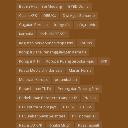
Bathin Hitam Sei Medang
BPBD Dumai
Capim KPK
DIBUKU
Dwi Agus Sumarno
Gugatan Perdata
Infografis
Infographic
Karhutla
Karhutla PT SSS
Kegiatan perkebunan tanpa izin
Korupsi
Korupsi Dana Penanggulangan Karhutla
Korupsi RTH
Korupsi Ruang terbuka Hijau
KPK
Kuasa Media di Indonesia
Marvin Harris
Melawan Korupsi
perambahan
Perambahan TNTN
Perang dan Tukang Sihir
Perkebunan Beroperasi tanpa IUP
PN Siak
PT Peputra Supra Jaya
PT PSJ
PT SSS
PT Sumber Sawit Sejahtera
PT Triomas FDI
Revisi UU KPK
Rinaldi Mugni
Ross Tapsell