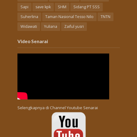
Sapi
save kpk
SHM
Sidang PT SSS
Suherlina
Taman Nasional Tesso Nilo
TNTN
Widawati
Yuliana
Zaiful yusri
Video Senarai
Selengkapnya di
Channel Youtube Senarai