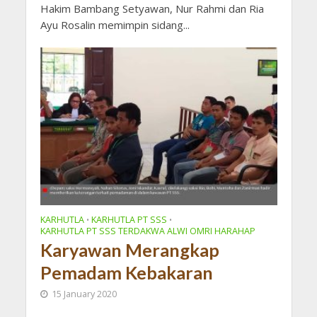
Hakim Bambang Setyawan, Nur Rahmi dan Ria
Ayu Rosalin memimpin sidang...
KARHUTLA
KARHUTLA PT SSS
•
•
KARHUTLA PT SSS TERDAKWA ALWI OMRI HARAHAP
Karyawan Merangkap
Pemadam Kebakaran
15 January 2020