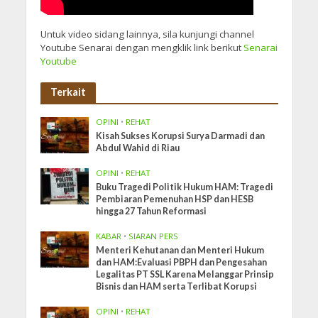
Untuk video sidang lainnya, sila kunjungi channel
Youtube Senarai dengan mengklik link berikut
Senarai
Youtube
Terkait
OPINI
•
REHAT
Kisah Sukses Korupsi Surya Darmadi dan
Abdul Wahid di Riau
OPINI
•
REHAT
Buku Tragedi Politik Hukum HAM: Tragedi
Pembiaran Pemenuhan HSP dan HESB
hingga 27 Tahun Reformasi
KABAR
•
SIARAN PERS
Menteri Kehutanan dan Menteri Hukum
dan HAM:Evaluasi PBPH dan Pengesahan
Legalitas PT SSL Karena Melanggar Prinsip
Bisnis dan HAM serta Terlibat Korupsi
OPINI
•
REHAT