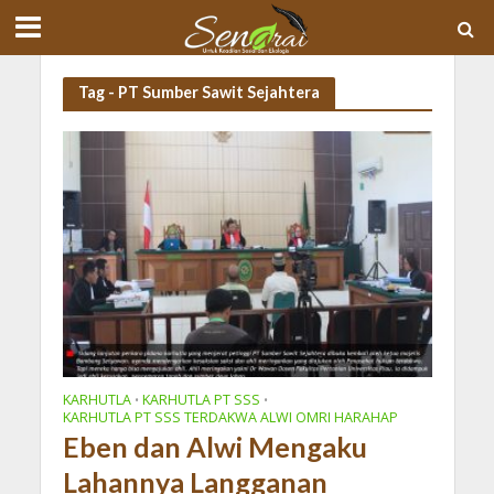
Tag - PT Sumber Sawit Sejahtera
KARHUTLA
KARHUTLA PT SSS
•
•
KARHUTLA PT SSS TERDAKWA ALWI OMRI HARAHAP
Eben dan Alwi Mengaku
Lahannya Langganan