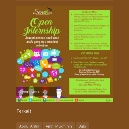
Open Internship
Terkait
Abdul Arifin
Amril Mukminin
Babi