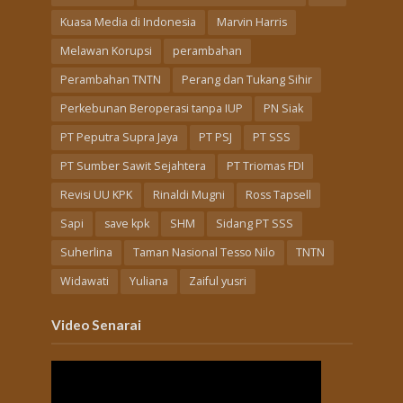
Kuasa Media di Indonesia
Marvin Harris
Melawan Korupsi
perambahan
Perambahan TNTN
Perang dan Tukang Sihir
Perkebunan Beroperasi tanpa IUP
PN Siak
PT Peputra Supra Jaya
PT PSJ
PT SSS
PT Sumber Sawit Sejahtera
PT Triomas FDI
Revisi UU KPK
Rinaldi Mugni
Ross Tapsell
Sapi
save kpk
SHM
Sidang PT SSS
Suherlina
Taman Nasional Tesso Nilo
TNTN
Widawati
Yuliana
Zaiful yusri
Video Senarai