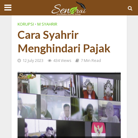
KORUPSI
•
M SYAHRIR
Cara Syahrir
Menghindari Pajak
12 July 2023
434 Views
7 Min Read