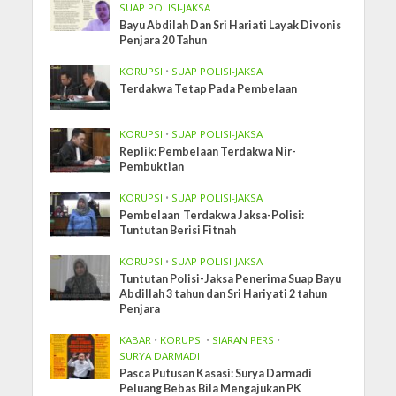
SUAP POLISI-JAKSA
Bayu Abdilah Dan Sri Hariati Layak Divonis
Penjara 20 Tahun
KORUPSI
•
SUAP POLISI-JAKSA
Terdakwa Tetap Pada Pembelaan
KORUPSI
•
SUAP POLISI-JAKSA
Replik: Pembelaan Terdakwa Nir-
Pembuktian
KORUPSI
•
SUAP POLISI-JAKSA
Pembelaan Terdakwa Jaksa-Polisi:
Tuntutan Berisi Fitnah
KORUPSI
•
SUAP POLISI-JAKSA
Tuntutan Polisi-Jaksa Penerima Suap Bayu
Abdillah 3 tahun dan Sri Hariyati 2 tahun
Penjara
KABAR
•
KORUPSI
•
SIARAN PERS
•
SURYA DARMADI
Pasca Putusan Kasasi: Surya Darmadi
Peluang Bebas Bila Mengajukan PK