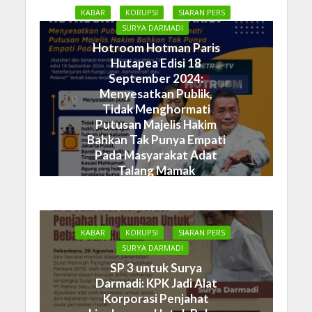
KABAR
KORUPSI
SIARAN PERS
SURYA DARMADI
Hotroom Hotman Paris
Hutapea Edisi 18
September 2024:
Menyesatkan Publik,
Tidak Menghormati
Putusan Majelis Hakim
Bahkan Tak Punya Empati
Pada Masyarakat Adat
Talang Mamak
19 September 2024
KABAR
KORUPSI
SIARAN PERS
SURYA DARMADI
SP 3 untuk Surya
Darmadi: KPK Jadi Alat
Korporasi Penjahat