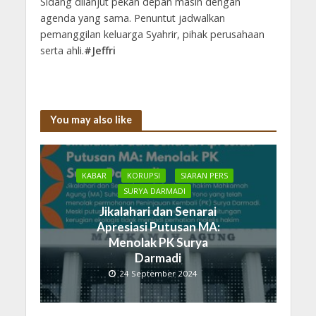
Sidang dilanjut pekan depan masih dengan
agenda yang sama. Penuntut jadwalkan
pemanggilan keluarga Syahrir, pihak perusahaan
serta ahli.
#Jeffri
You may also like
KABAR
KORUPSI
SIARAN PERS
SURYA DARMADI
Jikalahari dan Senarai
Apresiasi Putusan MA:
Menolak PK Surya
Darmadi
24 September 2024