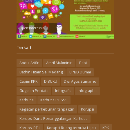
Open Internship
Terkait
Abdul Arifin
Amril Mukminin
Babi
Bathin Hitam Sei Medang
BPBD Dumai
Capim KPK
DIBUKU
Dwi Agus Sumarno
Gugatan Perdata
Infografis
Infographic
Karhutla
Karhutla PT SSS
Kegiatan perkebunan tanpa izin
Korupsi
Korupsi Dana Penanggulangan Karhutla
Korupsi RTH
Korupsi Ruang terbuka Hijau
KPK