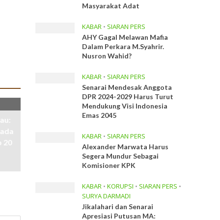
Masyarakat Adat
KABAR
•
SIARAN PERS
AHY Gagal Melawan Mafia
Dalam Perkara M.Syahrir.
Nusron Wahid?
KABAR
•
SIARAN PERS
Senarai Mendesak Anggota
DPR 2024-2029 Harus Turut
Mendukung Visi Indonesia
Emas 2045
au:
pada
KABAR
•
SIARAN PERS
p 20
Alexander Marwata Harus
Segera Mundur Sebagai
Komisioner KPK
KABAR
•
KORUPSI
•
SIARAN PERS
•
SURYA DARMADI
Jikalahari dan Senarai
Apresiasi Putusan MA: