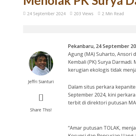
Menolak PK Surya D
27 Tahun Reforma
24 September 2024
203 Views
2 Min Read
Pekanbaru, 24 September 2
Agung (MA) Suharto, Ansori 
Kembali (PK) Surya Darmadi. 
kerugian ekologis tidak menja
Jeffri Sianturi
Dalam situs perkara kepanit
Tugas Mulia untuk
September 2024, kini perkara
terbit di direktori putusan MA
Share This!
“Amar putusan TOLAK, menjad
Korupsi dan Pencucian Uang a