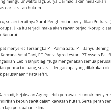
ng mengulur waktu lagi, Surya Darmadi akan melakukan
as dari jeratan hukum.
aru, selain terbitnya Surat Penghentian penyidikan Perkara 
upsi. Jika itu terjadi, maka akan rawan terjadi ‘korup’ disa
r Senarai.
cepat menyeret Tersangka PT Palma Satu, PT Banyu Bening
 Kencana Amal Tani, PT Panca Agro Lestari, PT Assets Pasifi
ngadilan. Lebih lanjut lagi “Juga mengenakan semua perus
an pencucian uang, selaras dengan apa yang dilakukan ol
 perusahaan,” kata Jeffri.
armadi, Kejaksaan Agung lebih percaya diri untuk menyere
dirikan kebun sawit dalam kawasan hutan. Serta peran ser
n laju perubahan iklim.