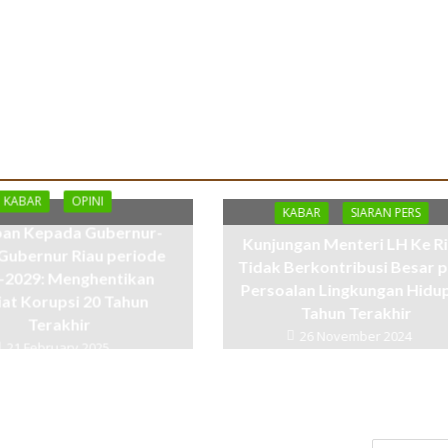
KABAR
OPINI
KABAR
SIARAN PERS
an Kepada Gubernur-
Kunjungan Menteri LH Ke Ri
Gubernur Riau periode
Tidak Berkontribusi Besar 
-2029: Menghentikan
Persoalan Lingkungan Hidu
iat Korupsi 20 Tahun
Tahun Terakhir
Terakhir
26 November 2024
21 February 2025