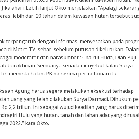
Jikalahari. Lebih lanjut Okto menjelaskan “Apalagi sekaran
rasi lebih dari 20 tahun dalam kawasan hutan tersebut su
idak terpengaruh dengan informasi menyesatkan pada prog
a di Metro TV, sehari sebelum putusan dikeluarkan. Dala
agai moderator dan narasumber : Chairul Huda, Dian Puji
 Habiburokhman. Semuanya senada menyebut kalau Surya
a dan meminta hakim PK menerima permohonan itu.
jaksaan Agung harus segera melakukan eksekusi terhadap
cian uang yang telah dilakukan Surya Darmadi. Dihukum pe
p 2,2 triliun. Ini sebagai wujud keadilan yang harus diteri
dragiri Hulu yang hutan, tanah dan lahan adat yang dirusa
gga 2022,” kata Okto.