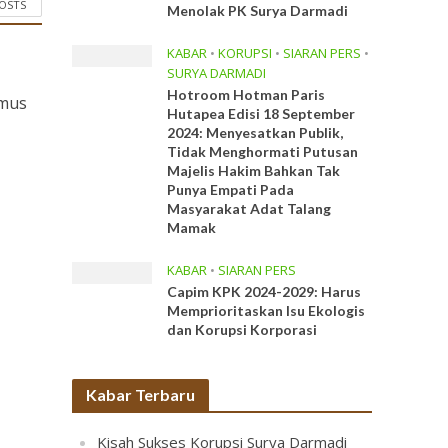
POSTS
Menolak PK Surya Darmadi
KABAR
•
KORUPSI
•
SIARAN PERS
•
SURYA DARMADI
Hotroom Hotman Paris
umus
Hutapea Edisi 18 September
2024: Menyesatkan Publik,
Tidak Menghormati Putusan
Majelis Hakim Bahkan Tak
Punya Empati Pada
Masyarakat Adat Talang
Mamak
KABAR
•
SIARAN PERS
Capim KPK 2024-2029: Harus
Memprioritaskan Isu Ekologis
dan Korupsi Korporasi
Kabar Terbaru
Kisah Sukses Korupsi Surya Darmadi