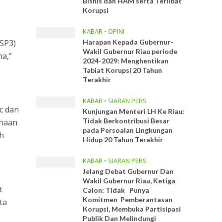
Bisnis dan HAM serta Terlibat
Korupsi
KABAR
•
OPINI
(SP3)
Harapan Kepada Gubernur-
Wakil Gubernur Riau periode
na,”
2024-2029: Menghentikan
Tabiat Korupsi 20 Tahun
Terakhir
KABAR
•
SIARAN PERS
c dan
Kunjungan Menteri LH Ke Riau:
Tidak Berkontribusi Besar
ahaan
pada Persoalan Lingkungan
eh
Hidup 20 Tahun Terakhir
KABAR
•
SIARAN PERS
Jelang Debat Gubernur Dan
Wakil Gubernur Riau, Ketiga
t
Calon: Tidak Punya
Komitmen Pemberantasan
ta
Korupsi, Membuka Partisipasi
Publik Dan Melindungi