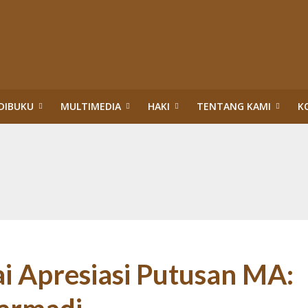
DIBUKU
MULTIMEDIA
HAKI
TENTANG KAMI
K
upsi Surya Darmadi dan Abdul Wahid di Riau
itik Hukum HAM: Tragedi Pembiaran Pemenuhan HSP dan HESB hingga 27 Tah
n dan Menteri Hukum dan HAM:Evaluasi PBPH dan Pengesahan Legalitas PT S
ggung Jawab Sosial Perusahaan di Riau: Wajib Membuka Partisipasi Publik S
da Riau: Mengumandangkan Tuah dan Marwah Green Policing
akuan Sawit Ilegal dalam Kawasan Hutan Konservasi: Perusahaan Satu Daur, 
an Hutan: Korporasi Tidak Pernah Dipidana bahkan Dilegalkan, Warga Dikrim
ASAN HUTAN:”PENERTIBAN” TN TESSO NILO DI ERA TIGA PRESIDEN (1)
ai Apresiasi Putusan MA: