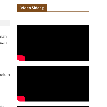
Video Sidang
amah
auan
 belum
ata