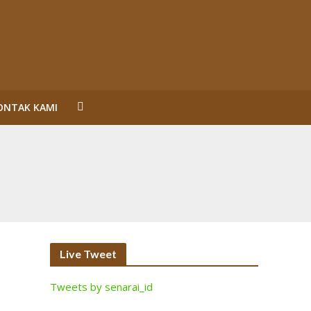
ONTAK KAMI
un Reformasi
SL Karena Melanggar Prinsip Bisnis dan HAM serta
ecara Bermakna dan Maksimal
Perorangan Serahkan Lahan
inalisasi (2)
Live Tweet
Tweets by senarai_id