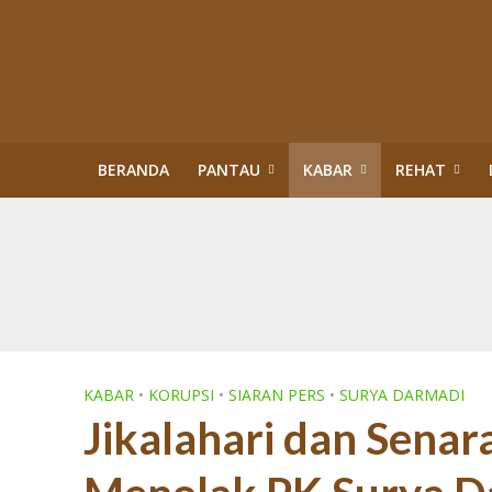
BERANDA
PANTAU
KABAR
REHAT
Kisah Sukses Kor
Buku Tragedi Pol
Menteri Kehutana
Terlibat Korupsi
Revisi Perda Tan
Tiga Bulan Kapol
Diskriminasi Perl
Sawit Dalam Kawas
PENERTIBAN KAW
KABAR
•
KORUPSI
•
SIARAN PERS
•
SURYA DARMADI
Jikalahari dan Senar