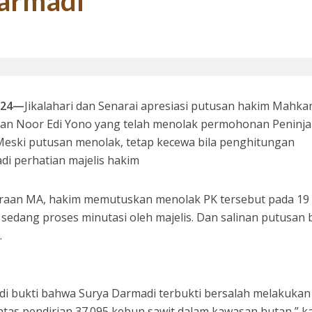
armadi
si 1998: Menanti Aksi Kepala Daerah Mengaudit Bisnis dan HAM
024—
Jikalahari dan Senarai apresiasi putusan hakim Mahk
dan Noor Edi Yono yang telah menolak permohonan Peninj
Meski putusan menolak, tetap kecewa bila penghitungan
di perhatian majelis hakim
eraan MA, hakim memutuskan menolak PK tersebut pada 19
 Bupati Siak Terpilih, Menghentikan Moral Hazzard Pilkada Berikutnya
 sedang proses minutasi oleh majelis. Dan salinan putusan
.
i bukti bahwa Surya Darmadi terbukti bersalah melakukan
tas pendirian 37.095 kebun sawit dalam kawasan hutan,” k