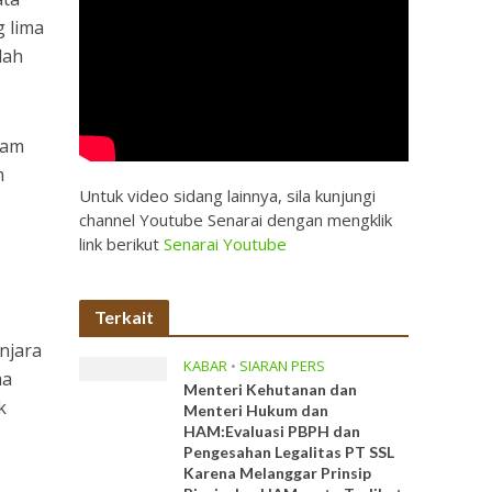
g lima
dah
ram
m
Untuk video sidang lainnya, sila kunjungi
channel Youtube Senarai dengan mengklik
link berikut
Senarai Youtube
Terkait
njara
KABAR
•
SIARAN PERS
ma
Menteri Kehutanan dan
k
Menteri Hukum dan
HAM:Evaluasi PBPH dan
Pengesahan Legalitas PT SSL
Karena Melanggar Prinsip