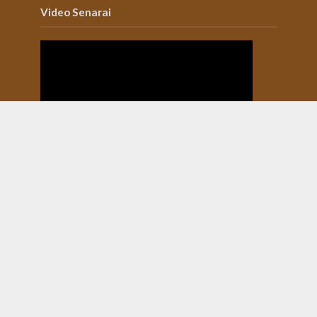
Video Senarai
Selengkapnya di
Channel Youtube Senarai
Alamat: Jalan Kamboja No 39, Delima, Tampan,