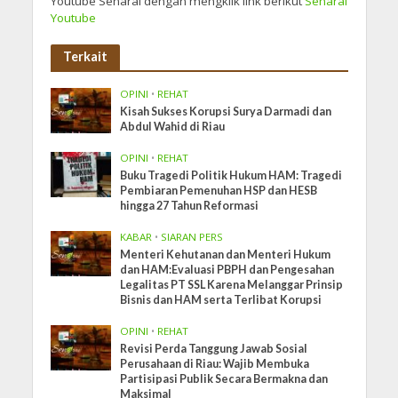
Youtube Senarai dengan mengklik link berikut
Senarai
Youtube
Terkait
OPINI
•
REHAT
Kisah Sukses Korupsi Surya Darmadi dan
Abdul Wahid di Riau
OPINI
•
REHAT
Buku Tragedi Politik Hukum HAM: Tragedi
Pembiaran Pemenuhan HSP dan HESB
hingga 27 Tahun Reformasi
KABAR
•
SIARAN PERS
Menteri Kehutanan dan Menteri Hukum
dan HAM:Evaluasi PBPH dan Pengesahan
Legalitas PT SSL Karena Melanggar Prinsip
Bisnis dan HAM serta Terlibat Korupsi
OPINI
•
REHAT
Revisi Perda Tanggung Jawab Sosial
Perusahaan di Riau: Wajib Membuka
Partisipasi Publik Secara Bermakna dan
Maksimal