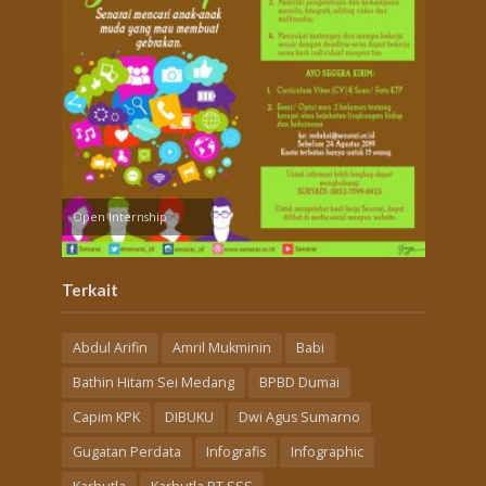
Open Internship
Terkait
Abdul Arifin
Amril Mukminin
Babi
Bathin Hitam Sei Medang
BPBD Dumai
Capim KPK
DIBUKU
Dwi Agus Sumarno
Gugatan Perdata
Infografis
Infographic