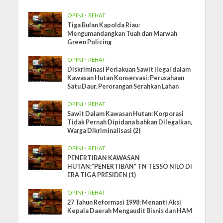
OPINI
•
REHAT
Tiga Bulan Kapolda Riau:
Mengumandangkan Tuah dan Marwah
Green Policing
OPINI
•
REHAT
Diskriminasi Perlakuan Sawit Ilegal dalam
Kawasan Hutan Konservasi: Perusahaan
Satu Daur, Perorangan Serahkan Lahan
OPINI
•
REHAT
Sawit Dalam Kawasan Hutan: Korporasi
Tidak Pernah Dipidana bahkan Dilegalkan,
Warga Dikriminalisasi (2)
OPINI
•
REHAT
PENERTIBAN KAWASAN
HUTAN:”PENERTIBAN” TN TESSO NILO DI
ERA TIGA PRESIDEN (1)
OPINI
•
REHAT
27 Tahun Reformasi 1998: Menanti Aksi
Kepala Daerah Mengaudit Bisnis dan HAM