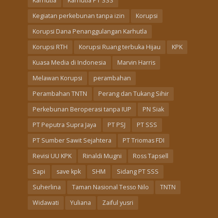
Karhutla
Karhutla PT SSS
Kegiatan perkebunan tanpa izin
Korupsi
Korupsi Dana Penanggulangan Karhutla
Korupsi RTH
Korupsi Ruang terbuka Hijau
KPK
Kuasa Media di Indonesia
Marvin Harris
Melawan Korupsi
perambahan
Perambahan TNTN
Perang dan Tukang Sihir
Perkebunan Beroperasi tanpa IUP
PN Siak
PT Peputra Supra Jaya
PT PSJ
PT SSS
PT Sumber Sawit Sejahtera
PT Triomas FDI
Revisi UU KPK
Rinaldi Mugni
Ross Tapsell
Sapi
save kpk
SHM
Sidang PT SSS
Suherlina
Taman Nasional Tesso Nilo
TNTN
Widawati
Yuliana
Zaiful yusri