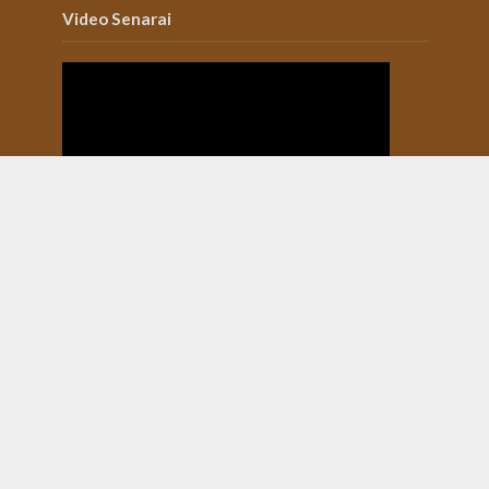
Video Senarai
Selengkapnya di
Channel Youtube Senarai
Alamat: Jalan Kamboja No 39, Delima, Tampan,