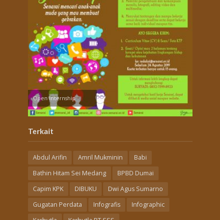
Open Internship
Terkait
Abdul Arifin
Amril Mukminin
Babi
Bathin Hitam Sei Medang
BPBD Dumai
Capim KPK
DIBUKU
Dwi Agus Sumarno
Gugatan Perdata
Infografis
Infographic