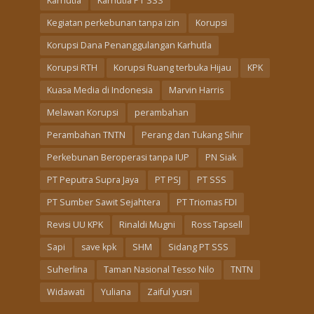
Karhutla
Karhutla PT SSS
Kegiatan perkebunan tanpa izin
Korupsi
Korupsi Dana Penanggulangan Karhutla
Korupsi RTH
Korupsi Ruang terbuka Hijau
KPK
Kuasa Media di Indonesia
Marvin Harris
Melawan Korupsi
perambahan
Perambahan TNTN
Perang dan Tukang Sihir
Perkebunan Beroperasi tanpa IUP
PN Siak
PT Peputra Supra Jaya
PT PSJ
PT SSS
PT Sumber Sawit Sejahtera
PT Triomas FDI
Revisi UU KPK
Rinaldi Mugni
Ross Tapsell
Sapi
save kpk
SHM
Sidang PT SSS
Suherlina
Taman Nasional Tesso Nilo
TNTN
Widawati
Yuliana
Zaiful yusri