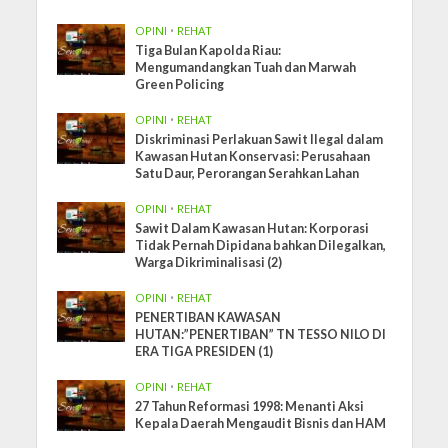
OPINI
•
REHAT
Tiga Bulan Kapolda Riau:
Mengumandangkan Tuah dan Marwah
Green Policing
OPINI
•
REHAT
Diskriminasi Perlakuan Sawit Ilegal dalam
Kawasan Hutan Konservasi: Perusahaan
Satu Daur, Perorangan Serahkan Lahan
OPINI
•
REHAT
Sawit Dalam Kawasan Hutan: Korporasi
Tidak Pernah Dipidana bahkan Dilegalkan,
Warga Dikriminalisasi (2)
OPINI
•
REHAT
PENERTIBAN KAWASAN
HUTAN:”PENERTIBAN” TN TESSO NILO DI
ERA TIGA PRESIDEN (1)
OPINI
•
REHAT
27 Tahun Reformasi 1998: Menanti Aksi
Kepala Daerah Mengaudit Bisnis dan HAM