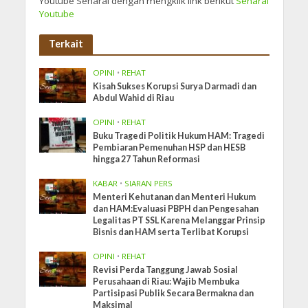
Youtube Senarai dengan mengklik link berikut
Senarai
Youtube
Terkait
OPINI
•
REHAT
Kisah Sukses Korupsi Surya Darmadi dan
Abdul Wahid di Riau
OPINI
•
REHAT
Buku Tragedi Politik Hukum HAM: Tragedi
Pembiaran Pemenuhan HSP dan HESB
hingga 27 Tahun Reformasi
KABAR
•
SIARAN PERS
Menteri Kehutanan dan Menteri Hukum
dan HAM:Evaluasi PBPH dan Pengesahan
Legalitas PT SSL Karena Melanggar Prinsip
Bisnis dan HAM serta Terlibat Korupsi
OPINI
•
REHAT
Revisi Perda Tanggung Jawab Sosial
Perusahaan di Riau: Wajib Membuka
Partisipasi Publik Secara Bermakna dan
Maksimal