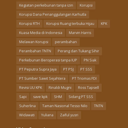
Kegiatan perkebunan tanpa izin
Korupsi
Korupsi Dana Penanggulangan Karhutla
Korupsi RTH
Korupsi Ruang terbuka Hijau
KPK
Kuasa Media di Indonesia
Marvin Harris
Melawan Korupsi
perambahan
Perambahan TNTN
Perang dan Tukang Sihir
Perkebunan Beroperasi tanpa IUP
PN Siak
PT Peputra Supra Jaya
PT PSJ
PT SSS
PT Sumber Sawit Sejahtera
PT Triomas FDI
Revisi UU KPK
Rinaldi Mugni
Ross Tapsell
Sapi
save kpk
SHM
Sidang PT SSS
Suherlina
Taman Nasional Tesso Nilo
TNTN
Widawati
Yuliana
Zaiful yusri