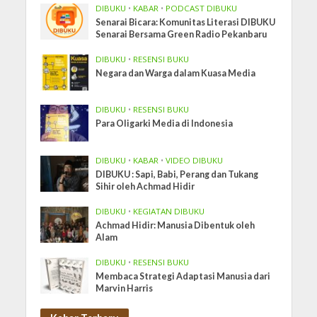
DIBUKU
•
KABAR
•
PODCAST DIBUKU
Senarai Bicara: Komunitas Literasi DIBUKU
Senarai Bersama Green Radio Pekanbaru
DIBUKU
•
RESENSI BUKU
Negara dan Warga dalam Kuasa Media
DIBUKU
•
RESENSI BUKU
Para Oligarki Media di Indonesia
DIBUKU
•
KABAR
•
VIDEO DIBUKU
DIBUKU : Sapi, Babi, Perang dan Tukang
Sihir oleh Achmad Hidir
DIBUKU
•
KEGIATAN DIBUKU
Achmad Hidir: Manusia Dibentuk oleh
Alam
DIBUKU
•
RESENSI BUKU
Membaca Strategi Adaptasi Manusia dari
Marvin Harris