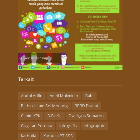
Open Internship
Terkait
Abdul Arifin
Amril Mukminin
Babi
Bathin Hitam Sei Medang
BPBD Dumai
Capim KPK
DIBUKU
Dwi Agus Sumarno
Gugatan Perdata
Infografis
Infographic
Karhutla
Karhutla PT SSS