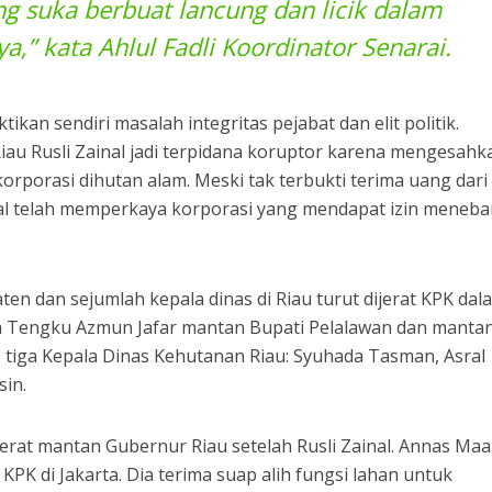
ng suka berbuat lancung dan licik dalam
,” kata Ahlul Fadli Koordinator Senarai.
ikan sendiri masalah integritas pejabat dan elit politik.
au Rusli Zainal jadi terpidana koruptor karena mengesahk
porasi dihutan alam. Meski tak terbukti terima uang dari
ainal telah memperkaya korporasi yang mendapat izin meneb
en dan sejumlah kepala dinas di Riau turut dijerat KPK dal
a Tengku Azmun Jafar mantan Bupati Pelalawan dan manta
a, tiga Kepala Dinas Kehutanan Riau: Syuhada Tasman, Asral
in.
erat mantan Gubernur Riau setelah Rusli Zainal. Annas M
PK di Jakarta. Dia terima suap alih fungsi lahan untuk