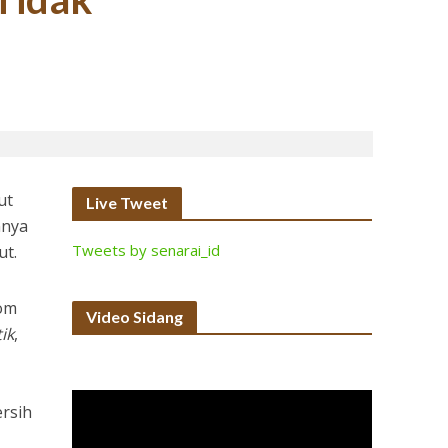
ut
Live Tweet
nnya
Tweets by senarai_id
ut.
nom
Video Sidang
ik
,
ersih