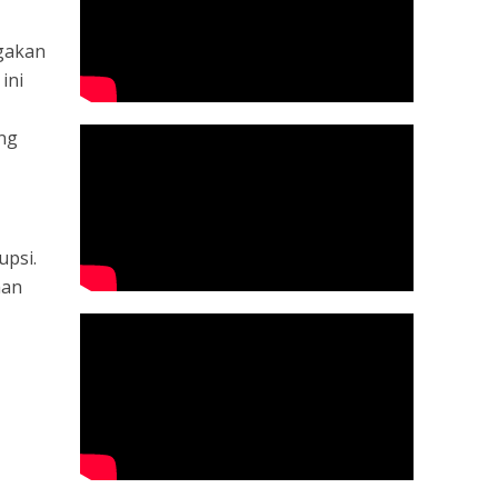
egakan
 ini
ang
upsi.
han