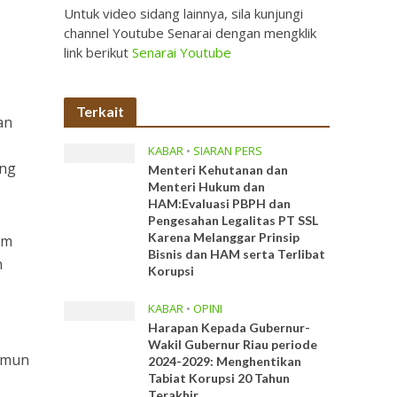
Untuk video sidang lainnya, sila kunjungi
channel Youtube Senarai dengan mengklik
link berikut
Senarai Youtube
Terkait
an
KABAR
•
SIARAN PERS
ang
Menteri Kehutanan dan
Menteri Hukum dan
HAM:Evaluasi PBPH dan
Pengesahan Legalitas PT SSL
Karena Melanggar Prinsip
am
Bisnis dan HAM serta Terlibat
n
Korupsi
KABAR
•
OPINI
Harapan Kepada Gubernur-
Wakil Gubernur Riau periode
aamun
2024-2029: Menghentikan
Tabiat Korupsi 20 Tahun
Terakhir