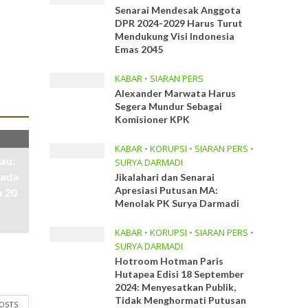
Senarai Mendesak Anggota
DPR 2024-2029 Harus Turut
Mendukung Visi Indonesia
Emas 2045
KABAR
•
SIARAN PERS
Alexander Marwata Harus
Segera Mundur Sebagai
Komisioner KPK
KABAR
•
KORUPSI
•
SIARAN PERS
•
au:
SURYA DARMADI
pada
Jikalahari dan Senarai
Apresiasi Putusan MA:
p 20
Menolak PK Surya Darmadi
KABAR
•
KORUPSI
•
SIARAN PERS
•
SURYA DARMADI
Hotroom Hotman Paris
Hutapea Edisi 18 September
2024: Menyesatkan Publik,
Tidak Menghormati Putusan
POSTS