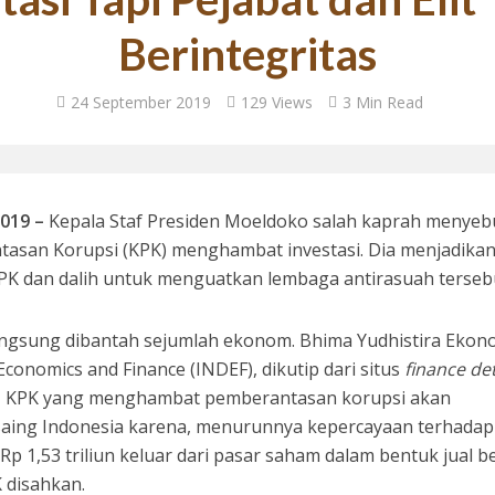
Berintegritas
si 1998: Menanti Aksi Kepala Daerah Mengaudit Bisnis dan HAM
24 September 2019
129 Views
3 Min Read
019 –
Kepala Staf Presiden Moeldoko salah kaprah menyeb
asan Korupsi (KPK) menghambat investasi. Dia menjadika
KPK dan dalih untuk menguatkan lembaga antirasuah terseb
 Bupati Siak Terpilih, Menghentikan Moral Hazzard Pilkada Berikutnya
angsung dibantah sejumlah ekonom. Bhima Yudhistira Eko
Economics and Finance (INDEF), dikutip dari situs
finance det
 KPK yang menghambat pemberantasan korupsi akan
aing Indonesia karena, menurunnya kepercayaan terhadap
p 1,53 triliun keluar dari pasar saham dalam bentuk jual b
 disahkan.