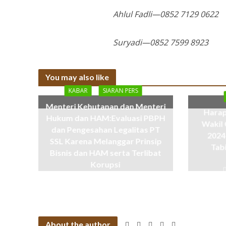
Ahlul Fadli—0852 7129 0622
Suryadi—0852 7599 8923
You may also like
KABAR
SIARAN PERS
Menteri Kehutanan dan Menteri
Harap
Hukum dan HAM:Evaluasi PBPH
Wakil 
dan Pengesahan Legalitas PT
2024
SSL Karena Melanggar Prinsip
Tab
Bisnis dan HAM serta Terlibat
Korupsi
11 months ago
About the author