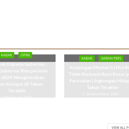
KABAR
OPINI
KABAR
SIARAN PERS
an Kepada Gubernur-
Kunjungan Menteri LH Ke Ri
Gubernur Riau periode
Tidak Berkontribusi Besar 
-2029: Menghentikan
Persoalan Lingkungan Hidu
iat Korupsi 20 Tahun
Tahun Terakhir
Terakhir
26 November 2024
21 February 2025
VIEW ALL 