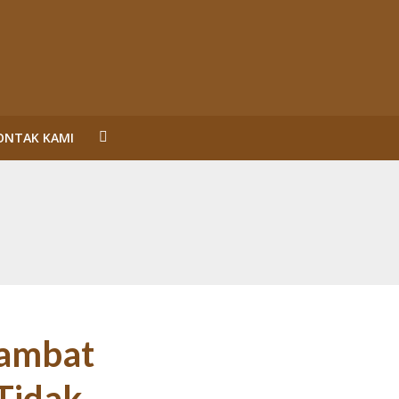
ONTAK KAMI
un Reformasi
SL Karena Melanggar Prinsip Bisnis dan HAM serta
ecara Bermakna dan Maksimal
Perorangan Serahkan Lahan
inalisasi (2)
hambat
 Tidak