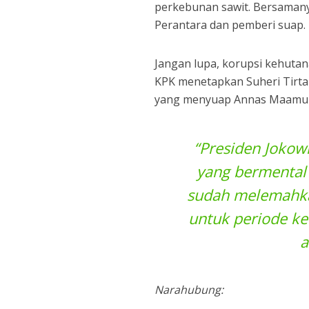
perkebunan sawit. Bersamany
Perantara dan pemberi suap.
Jangan lupa, korupsi kehutana
KPK menetapkan Suheri Tirt
yang menyuap Annas Maamun
“Presiden Joko
yang bermental 
sudah melemahka
untuk periode k
a
Narahubung: