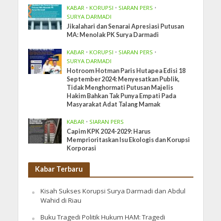
KABAR
•
KORUPSI
•
SIARAN PERS
•
SURYA DARMADI
Jikalahari dan Senarai Apresiasi Putusan
MA: Menolak PK Surya Darmadi
KABAR
•
KORUPSI
•
SIARAN PERS
•
SURYA DARMADI
Hotroom Hotman Paris Hutapea Edisi 18
September 2024: Menyesatkan Publik,
Tidak Menghormati Putusan Majelis
Hakim Bahkan Tak Punya Empati Pada
Masyarakat Adat Talang Mamak
KABAR
•
SIARAN PERS
Capim KPK 2024-2029: Harus
Memprioritaskan Isu Ekologis dan Korupsi
Korporasi
Kabar Terbaru
Kisah Sukses Korupsi Surya Darmadi dan Abdul
Wahid di Riau
Buku Tragedi Politik Hukum HAM: Tragedi