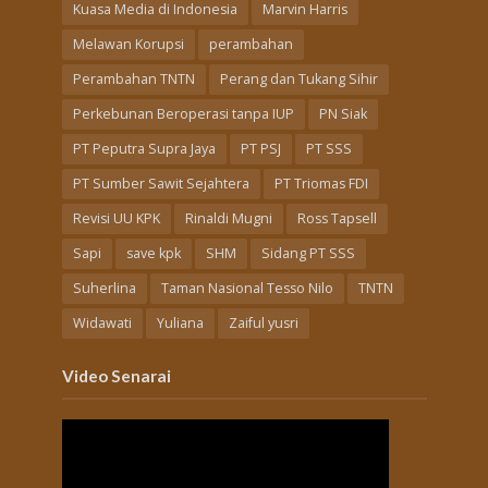
Kuasa Media di Indonesia
Marvin Harris
Melawan Korupsi
perambahan
Perambahan TNTN
Perang dan Tukang Sihir
Perkebunan Beroperasi tanpa IUP
PN Siak
PT Peputra Supra Jaya
PT PSJ
PT SSS
PT Sumber Sawit Sejahtera
PT Triomas FDI
Revisi UU KPK
Rinaldi Mugni
Ross Tapsell
Sapi
save kpk
SHM
Sidang PT SSS
Suherlina
Taman Nasional Tesso Nilo
TNTN
Widawati
Yuliana
Zaiful yusri
Video Senarai