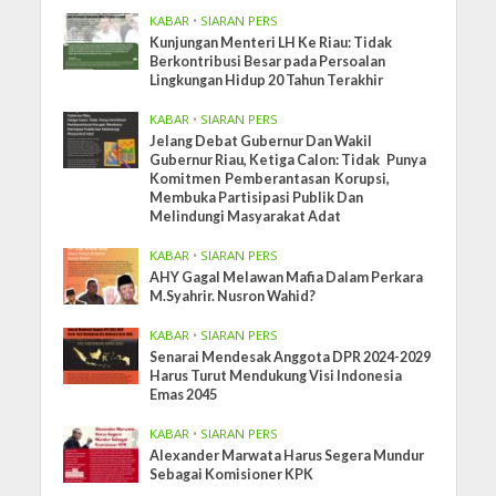
KABAR
•
SIARAN PERS
Kunjungan Menteri LH Ke Riau: Tidak
Berkontribusi Besar pada Persoalan
Lingkungan Hidup 20 Tahun Terakhir
KABAR
•
SIARAN PERS
Jelang Debat Gubernur Dan Wakil
Gubernur Riau, Ketiga Calon: Tidak Punya
Komitmen Pemberantasan Korupsi,
Membuka Partisipasi Publik Dan
Melindungi Masyarakat Adat
KABAR
•
SIARAN PERS
AHY Gagal Melawan Mafia Dalam Perkara
M.Syahrir. Nusron Wahid?
KABAR
•
SIARAN PERS
Senarai Mendesak Anggota DPR 2024-2029
Harus Turut Mendukung Visi Indonesia
Emas 2045
KABAR
•
SIARAN PERS
Alexander Marwata Harus Segera Mundur
Sebagai Komisioner KPK