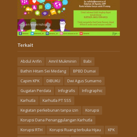
Open Internship
Terkait
Abdul Arifin
Amril Mukminin
Babi
Bathin Hitam Sei Medang
BPBD Dumai
Capim KPK
DIBUKU
Dwi Agus Sumarno
Gugatan Perdata
Infografis
Infographic
Karhutla
Karhutla PT SSS
Kegiatan perkebunan tanpa izin
Korupsi
Korupsi Dana Penanggulangan Karhutla
Korupsi RTH
Korupsi Ruang terbuka Hijau
KPK