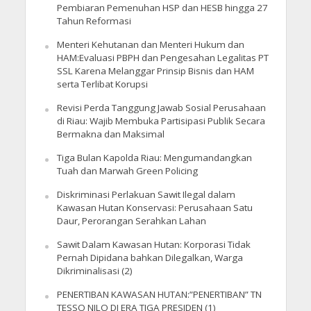
Pembiaran Pemenuhan HSP dan HESB hingga 27
Tahun Reformasi
Menteri Kehutanan dan Menteri Hukum dan
HAM:Evaluasi PBPH dan Pengesahan Legalitas PT
SSL Karena Melanggar Prinsip Bisnis dan HAM
serta Terlibat Korupsi
Revisi Perda Tanggung Jawab Sosial Perusahaan
di Riau: Wajib Membuka Partisipasi Publik Secara
Bermakna dan Maksimal
Tiga Bulan Kapolda Riau: Mengumandangkan
Tuah dan Marwah Green Policing
Diskriminasi Perlakuan Sawit Ilegal dalam
Kawasan Hutan Konservasi: Perusahaan Satu
Daur, Perorangan Serahkan Lahan
Sawit Dalam Kawasan Hutan: Korporasi Tidak
Pernah Dipidana bahkan Dilegalkan, Warga
Dikriminalisasi (2)
PENERTIBAN KAWASAN HUTAN:”PENERTIBAN” TN
TESSO NILO DI ERA TIGA PRESIDEN (1)