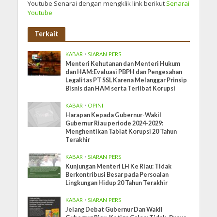
Youtube Senarai dengan mengklik link berikut
Senarai
Youtube
Terkait
KABAR
•
SIARAN PERS
Menteri Kehutanan dan Menteri Hukum
dan HAM:Evaluasi PBPH dan Pengesahan
Legalitas PT SSL Karena Melanggar Prinsip
Bisnis dan HAM serta Terlibat Korupsi
KABAR
•
OPINI
Harapan Kepada Gubernur-Wakil
Gubernur Riau periode 2024-2029:
Menghentikan Tabiat Korupsi 20 Tahun
Terakhir
KABAR
•
SIARAN PERS
Kunjungan Menteri LH Ke Riau: Tidak
Berkontribusi Besar pada Persoalan
Lingkungan Hidup 20 Tahun Terakhir
KABAR
•
SIARAN PERS
Jelang Debat Gubernur Dan Wakil