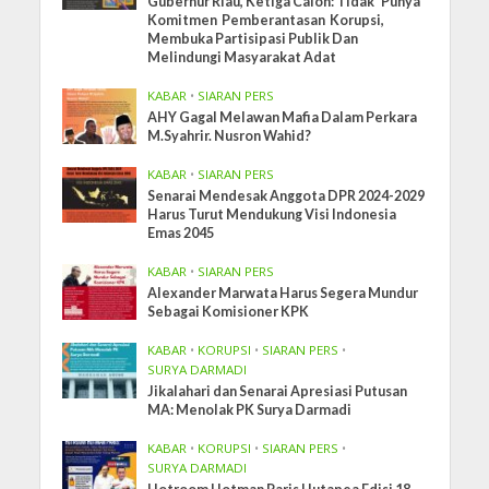
Gubernur Riau, Ketiga Calon: Tidak Punya
Komitmen Pemberantasan Korupsi,
Membuka Partisipasi Publik Dan
Melindungi Masyarakat Adat
KABAR
•
SIARAN PERS
AHY Gagal Melawan Mafia Dalam Perkara
M.Syahrir. Nusron Wahid?
KABAR
•
SIARAN PERS
Senarai Mendesak Anggota DPR 2024-2029
Harus Turut Mendukung Visi Indonesia
Emas 2045
KABAR
•
SIARAN PERS
Alexander Marwata Harus Segera Mundur
Sebagai Komisioner KPK
KABAR
•
KORUPSI
•
SIARAN PERS
•
SURYA DARMADI
Jikalahari dan Senarai Apresiasi Putusan
MA: Menolak PK Surya Darmadi
KABAR
•
KORUPSI
•
SIARAN PERS
•
SURYA DARMADI