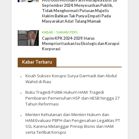
Hotroom Hotman Paris Hutapea Edisi 18
September 2024: Menyesatkan Publik,
Tidak Menghormati Putusan Majelis
Hakim Bahkan Tak Punya Empati Pada
Masyarakat Adat Talang Mamak
KABAR
•
SIARAN PERS
Capim KPK 2024-2029: Harus
Memprioritaskan Isu Ekologis dan Korupsi
Korporasi
Kabar Terbaru
Kisah Sukses Korupsi Surya Darmadi dan Abdul
Wahid di Riau
Buku Tragedi Politik Hukum HAM: Tragedi
Pembiaran Pemenuhan HSP dan HESB hingga 27
Tahun Reformasi
Menteri Kehutanan dan Menteri Hukum dan
HAM:Evaluasi PBPH dan Pengesahan Legalitas PT
SSL Karena Melanggar Prinsip Bisnis dan HAM
serta Terlibat Korupsi