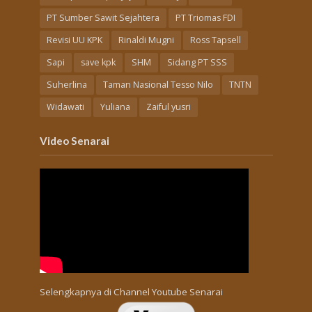
PT Sumber Sawit Sejahtera
PT Triomas FDI
Revisi UU KPK
Rinaldi Mugni
Ross Tapsell
Sapi
save kpk
SHM
Sidang PT SSS
Suherlina
Taman Nasional Tesso Nilo
TNTN
Widawati
Yuliana
Zaiful yusri
Video Senarai
Selengkapnya di
Channel Youtube Senarai