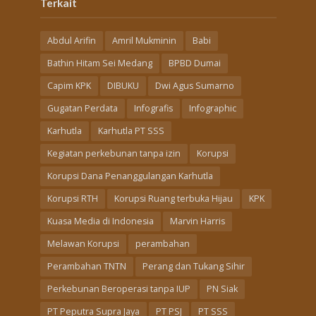
Terkait
Abdul Arifin
Amril Mukminin
Babi
Bathin Hitam Sei Medang
BPBD Dumai
Capim KPK
DIBUKU
Dwi Agus Sumarno
Gugatan Perdata
Infografis
Infographic
Karhutla
Karhutla PT SSS
Kegiatan perkebunan tanpa izin
Korupsi
Korupsi Dana Penanggulangan Karhutla
Korupsi RTH
Korupsi Ruang terbuka Hijau
KPK
Kuasa Media di Indonesia
Marvin Harris
Melawan Korupsi
perambahan
Perambahan TNTN
Perang dan Tukang Sihir
Perkebunan Beroperasi tanpa IUP
PN Siak
PT Peputra Supra Jaya
PT PSJ
PT SSS