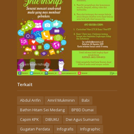
Open Internship
Terkait
Abdul Arifin
Amril Mukminin
Babi
Bathin Hitam Sei Medang
BPBD Dumai
Capim KPK
DIBUKU
Dwi Agus Sumarno
Gugatan Perdata
Infografis
Infographic