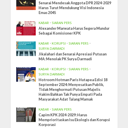
Senarai Mendesak Anggota DPR 2024-2029
Harus Turut Mendukung Visi Indonesia
Emas 2045
KABAR
•
SIARAN PERS
Alexander Marwata Harus Segera Mundur
Sebagai Komisioner KPK
KABAR
•
KORUPSI
•
SIARAN PERS
•
SURYA DARMADI
Jikalahari dan Senarai Apresiasi Putusan
MA: Menolak PK Surya Darmadi
KABAR
•
KORUPSI
•
SIARAN PERS
•
SURYA DARMADI
Hotroom Hotman Paris Hutapea Edisi 18
September 2024: Menyesatkan Publik,
Tidak Menghormati Putusan Majelis
Hakim Bahkan Tak Punya Empati Pada
Masyarakat Adat Talang Mamak
KABAR
•
SIARAN PERS
Capim KPK 2024-2029: Harus
Memprioritaskan Isu Ekologis dan Korupsi
Korporasi