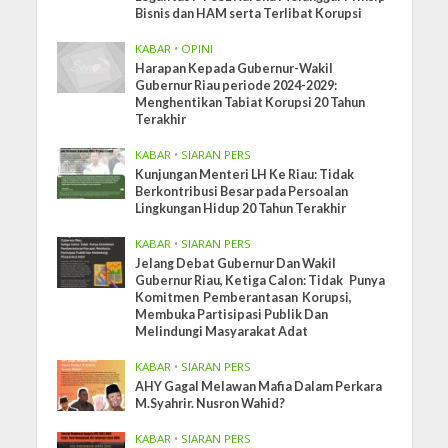
Bisnis dan HAM serta Terlibat Korupsi
KABAR
•
OPINI
Harapan Kepada Gubernur-Wakil
Gubernur Riau periode 2024-2029:
Menghentikan Tabiat Korupsi 20 Tahun
Terakhir
KABAR
•
SIARAN PERS
Kunjungan Menteri LH Ke Riau: Tidak
Berkontribusi Besar pada Persoalan
Lingkungan Hidup 20 Tahun Terakhir
KABAR
•
SIARAN PERS
Jelang Debat Gubernur Dan Wakil
Gubernur Riau, Ketiga Calon: Tidak Punya
Komitmen Pemberantasan Korupsi,
Membuka Partisipasi Publik Dan
Melindungi Masyarakat Adat
KABAR
•
SIARAN PERS
AHY Gagal Melawan Mafia Dalam Perkara
M.Syahrir. Nusron Wahid?
KABAR
•
SIARAN PERS