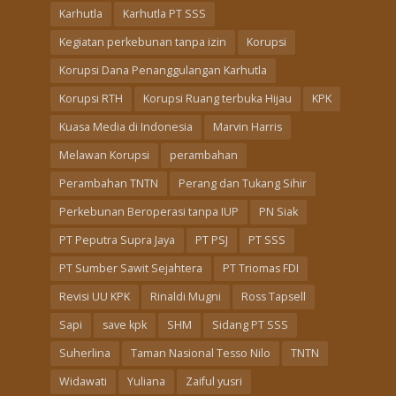
Karhutla
Karhutla PT SSS
Kegiatan perkebunan tanpa izin
Korupsi
Korupsi Dana Penanggulangan Karhutla
Korupsi RTH
Korupsi Ruang terbuka Hijau
KPK
Kuasa Media di Indonesia
Marvin Harris
Melawan Korupsi
perambahan
Perambahan TNTN
Perang dan Tukang Sihir
Perkebunan Beroperasi tanpa IUP
PN Siak
PT Peputra Supra Jaya
PT PSJ
PT SSS
PT Sumber Sawit Sejahtera
PT Triomas FDI
Revisi UU KPK
Rinaldi Mugni
Ross Tapsell
Sapi
save kpk
SHM
Sidang PT SSS
Suherlina
Taman Nasional Tesso Nilo
TNTN
Widawati
Yuliana
Zaiful yusri