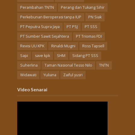
Perambahan TNTN
Perang dan Tukang Sihir
Perkebunan Beroperasi tanpa IUP
PN Siak
PT Peputra Supra Jaya
PT PSJ
PT SSS
PT Sumber Sawit Sejahtera
PT Triomas FDI
Revisi UU KPK
Rinaldi Mugni
Ross Tapsell
Sapi
save kpk
SHM
Sidang PT SSS
Suherlina
Taman Nasional Tesso Nilo
TNTN
Widawati
Yuliana
Zaiful yusri
Video Senarai