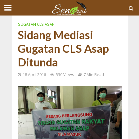
GUGATAN CLS ASAP
Sidang Mediasi
Gugatan CLS Asap
Ditunda
18 April 2016
530 Views
7 Min Read