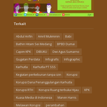
Open Internship
Terkait
Abdul Arifin
Amril Mukminin
Babi
Bathin Hitam Sei Medang
BPBD Dumai
Capim KPK
DIBUKU
Dwi Agus Sumarno
Gugatan Perdata
Infografis
Infographic
Karhutla
Karhutla PT SSS
Kegiatan perkebunan tanpa izin
Korupsi
Korupsi Dana Penanggulangan Karhutla
Korupsi RTH
Korupsi Ruang terbuka Hijau
KPK
Kuasa Media di Indonesia
Marvin Harris
Melawan Korupsi
perambahan