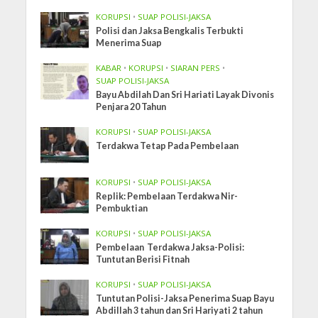
KORUPSI
•
SUAP POLISI-JAKSA
Polisi dan Jaksa Bengkalis Terbukti
Menerima Suap
KABAR
•
KORUPSI
•
SIARAN PERS
•
SUAP POLISI-JAKSA
Bayu Abdilah Dan Sri Hariati Layak Divonis
Penjara 20 Tahun
KORUPSI
•
SUAP POLISI-JAKSA
Terdakwa Tetap Pada Pembelaan
KORUPSI
•
SUAP POLISI-JAKSA
Replik: Pembelaan Terdakwa Nir-
Pembuktian
KORUPSI
•
SUAP POLISI-JAKSA
Pembelaan Terdakwa Jaksa-Polisi:
Tuntutan Berisi Fitnah
KORUPSI
•
SUAP POLISI-JAKSA
Tuntutan Polisi-Jaksa Penerima Suap Bayu
Abdillah 3 tahun dan Sri Hariyati 2 tahun