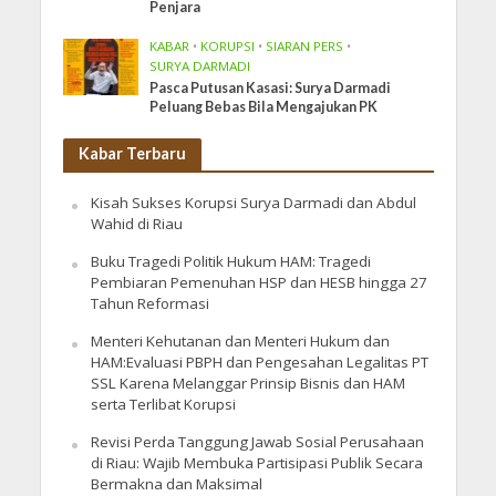
Penjara
KABAR
•
KORUPSI
•
SIARAN PERS
•
SURYA DARMADI
Pasca Putusan Kasasi: Surya Darmadi
Peluang Bebas Bila Mengajukan PK
Kabar Terbaru
Kisah Sukses Korupsi Surya Darmadi dan Abdul
Wahid di Riau
Buku Tragedi Politik Hukum HAM: Tragedi
Pembiaran Pemenuhan HSP dan HESB hingga 27
Tahun Reformasi
Menteri Kehutanan dan Menteri Hukum dan
HAM:Evaluasi PBPH dan Pengesahan Legalitas PT
SSL Karena Melanggar Prinsip Bisnis dan HAM
serta Terlibat Korupsi
Revisi Perda Tanggung Jawab Sosial Perusahaan
di Riau: Wajib Membuka Partisipasi Publik Secara
Bermakna dan Maksimal