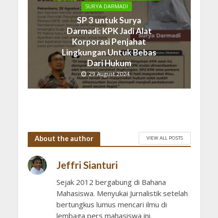
SURYA DARMADI
SP 3 untuk Surya
Darmadi: KPK Jadi Alat
Korporasi Penjahat
Lingkungan Untuk Bebas
Dari Hukum
29 August 2024
About the author
VIEW ALL POSTS
Jeffri Sianturi
Sejak 2012 bergabung di Bahana
Mahasiswa. Menyukai Jurnalistik setelah
bertungkus lumus mencari ilmu di
lembaga pers mahasiswa ini.