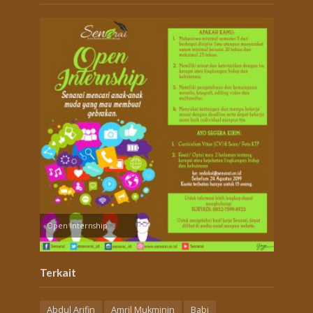
Open Internship
Terkait
Abdul Arifin
Amril Mukminin
Babi