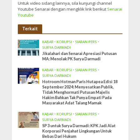
Untuk video sidang lainnya, sila kunjungi channel
Youtube Senarai dengan mengklik link berikut
Senarai
Youtube
Terkait
KABAR
•
KORUPSI
•
SIARAN PERS
•
SURYA DARMADI
Jikalahari dan Senarai Apresiasi Putusan
MA: Menolak PK Surya Darmadi
KABAR
•
KORUPSI
•
SIARAN PERS
•
SURYA DARMADI
Hotroom Hotman Paris Hutapea Edisi 18
September 2024: Menyesatkan Publik,
Tidak Menghormati Putusan Majelis
Hakim Bahkan Tak Punya Empati Pada
Masyarakat Adat Talang Mamak
KABAR
•
KORUPSI
•
SIARAN PERS
•
SURYA DARMADI
SP 3 untuk Surya Darmadi: KPK Jadi Alat
Korporasi Penjahat Lingkungan Untuk
Bebas Dari Hukum