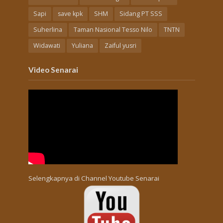
Sapi
save kpk
SHM
Sidang PT SSS
Suherlina
Taman Nasional Tesso Nilo
TNTN
Widawati
Yuliana
Zaiful yusri
Video Senarai
Selengkapnya di
Channel Youtube Senarai