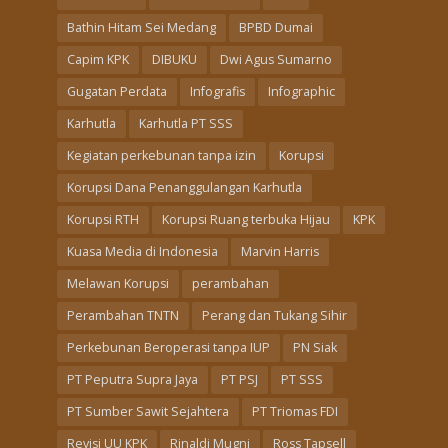
Bathin Hitam Sei Medang
BPBD Dumai
Capim KPK
DIBUKU
Dwi Agus Sumarno
Gugatan Perdata
Infografis
Infographic
Karhutla
Karhutla PT SSS
Kegiatan perkebunan tanpa izin
Korupsi
Korupsi Dana Penanggulangan Karhutla
Korupsi RTH
Korupsi Ruang terbuka Hijau
KPK
Kuasa Media di Indonesia
Marvin Harris
Melawan Korupsi
perambahan
Perambahan TNTN
Perang dan Tukang Sihir
Perkebunan Beroperasi tanpa IUP
PN Siak
PT Peputra Supra Jaya
PT PSJ
PT SSS
PT Sumber Sawit Sejahtera
PT Triomas FDI
Revisi UU KPK
Rinaldi Mugni
Ross Tapsell