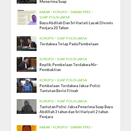
Menerima Suap
KABAR
•
KORUPSI
•
SIARAN PERS
•
SUAP POLISI-JAKSA
Bayu Abdilah Dan Sri Hariati Layak Divonis
Penjara 20 Tahun
KORUPSI
•
SUAP POLISI-JAKSA
Terdakwa Tetap Pada Pembelaan
KORUPSI
•
SUAP POLISI-JAKSA
Replik: Pembelaan Terdakwa Nir-
Pembuktian
KORUPSI
•
SUAP POLISI-JAKSA
Pembelaan Terdakwa Jaksa-Polisi:
Tuntutan Berisi Fitnah
KORUPSI
•
SUAP POLISI-JAKSA
Tuntutan Polisi-Jaksa Penerima Suap Bayu
Abdillah 3 tahun dan Sri Hariyati 2 tahun
Penjara
KABAR
•
KORUPSI
•
SIARAN PERS
•