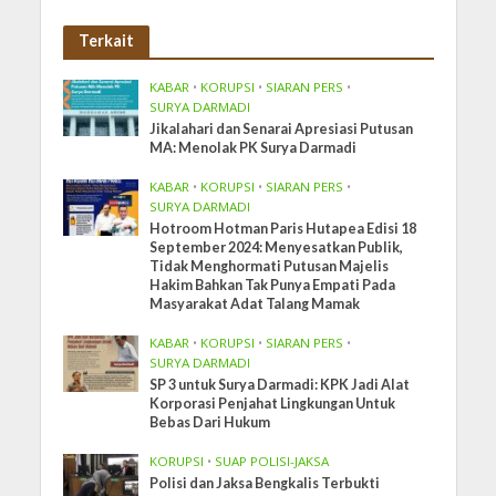
Terkait
KABAR
•
KORUPSI
•
SIARAN PERS
•
SURYA DARMADI
Jikalahari dan Senarai Apresiasi Putusan
MA: Menolak PK Surya Darmadi
KABAR
•
KORUPSI
•
SIARAN PERS
•
SURYA DARMADI
Hotroom Hotman Paris Hutapea Edisi 18
September 2024: Menyesatkan Publik,
Tidak Menghormati Putusan Majelis
Hakim Bahkan Tak Punya Empati Pada
Masyarakat Adat Talang Mamak
KABAR
•
KORUPSI
•
SIARAN PERS
•
SURYA DARMADI
SP 3 untuk Surya Darmadi: KPK Jadi Alat
Korporasi Penjahat Lingkungan Untuk
Bebas Dari Hukum
KORUPSI
•
SUAP POLISI-JAKSA
Polisi dan Jaksa Bengkalis Terbukti