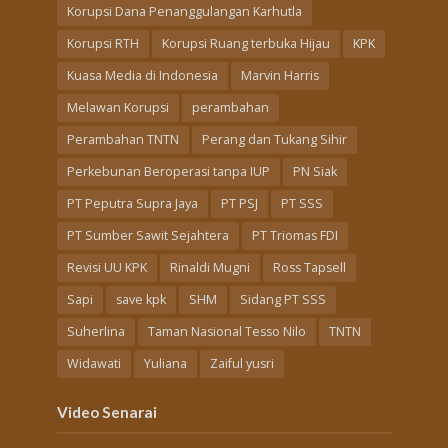
Korupsi Dana Penanggulangan Karhutla
Korupsi RTH
Korupsi Ruang terbuka Hijau
KPK
Kuasa Media di Indonesia
Marvin Harris
Melawan Korupsi
perambahan
Perambahan TNTN
Perang dan Tukang Sihir
Perkebunan Beroperasi tanpa IUP
PN Siak
PT Peputra Supra Jaya
PT PSJ
PT SSS
PT Sumber Sawit Sejahtera
PT Triomas FDI
Revisi UU KPK
Rinaldi Mugni
Ross Tapsell
Sapi
save kpk
SHM
Sidang PT SSS
Suherlina
Taman Nasional Tesso Nilo
TNTN
Widawati
Yuliana
Zaiful yusri
Video Senarai