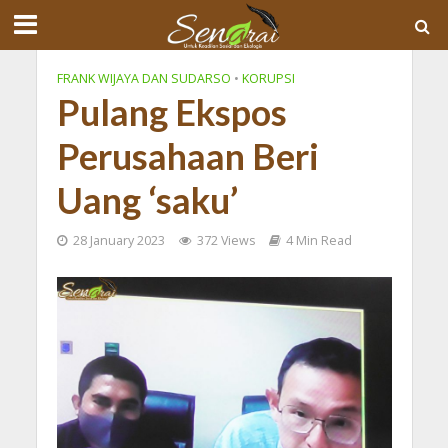
FRANK WIJAYA DAN SUDARSO
•
KORUPSI
Pulang Ekspos
Perusahaan Beri
Uang ‘saku’
28 January 2023
372 Views
4 Min Read