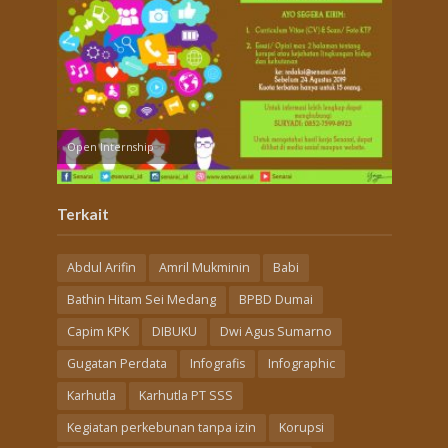
Open Internship
Terkait
Abdul Arifin
Amril Mukminin
Babi
Bathin Hitam Sei Medang
BPBD Dumai
Capim KPK
DIBUKU
Dwi Agus Sumarno
Gugatan Perdata
Infografis
Infographic
Karhutla
Karhutla PT SSS
Kegiatan perkebunan tanpa izin
Korupsi