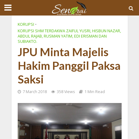
KORUPSI
•
KORUPSI SHM TERDAKWA ZAIFUL YUSRI, HISBUN NAZAR,
ABDUL RAJAB, RUSMAN YATIM, EDI ERISMAN DAN
SUBIAKTO.
JPU Minta Majelis
Hakim Panggil Paksa
Saksi
7 March 2018
358 Views
1 Min Read