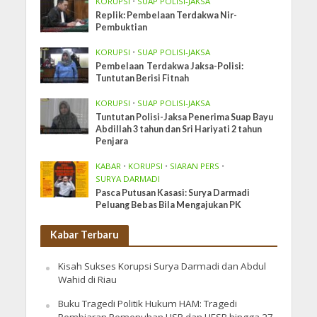
KORUPSI
•
SUAP POLISI-JAKSA
Replik: Pembelaan Terdakwa Nir-
Pembuktian
KORUPSI
•
SUAP POLISI-JAKSA
Pembelaan Terdakwa Jaksa-Polisi:
Tuntutan Berisi Fitnah
KORUPSI
•
SUAP POLISI-JAKSA
Tuntutan Polisi-Jaksa Penerima Suap Bayu
Abdillah 3 tahun dan Sri Hariyati 2 tahun
Penjara
KABAR
•
KORUPSI
•
SIARAN PERS
•
SURYA DARMADI
Pasca Putusan Kasasi: Surya Darmadi
Peluang Bebas Bila Mengajukan PK
Kabar Terbaru
Kisah Sukses Korupsi Surya Darmadi dan Abdul
Wahid di Riau
Buku Tragedi Politik Hukum HAM: Tragedi