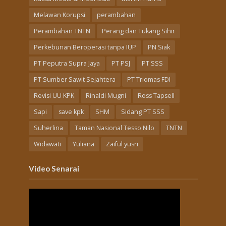
Melawan Korupsi
perambahan
Perambahan TNTN
Perang dan Tukang Sihir
Perkebunan Beroperasi tanpa IUP
PN Siak
PT Peputra Supra Jaya
PT PSJ
PT SSS
PT Sumber Sawit Sejahtera
PT Triomas FDI
Revisi UU KPK
Rinaldi Mugni
Ross Tapsell
Sapi
save kpk
SHM
Sidang PT SSS
Suherlina
Taman Nasional Tesso Nilo
TNTN
Widawati
Yuliana
Zaiful yusri
Video Senarai