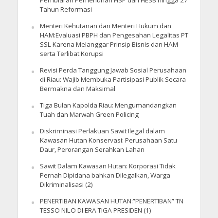
Pembiaran Pemenuhan HSP dan HESB hingga 27
Tahun Reformasi
Menteri Kehutanan dan Menteri Hukum dan
HAM:Evaluasi PBPH dan Pengesahan Legalitas PT
SSL Karena Melanggar Prinsip Bisnis dan HAM
serta Terlibat Korupsi
Revisi Perda Tanggung Jawab Sosial Perusahaan
di Riau: Wajib Membuka Partisipasi Publik Secara
Bermakna dan Maksimal
Tiga Bulan Kapolda Riau: Mengumandangkan
Tuah dan Marwah Green Policing
Diskriminasi Perlakuan Sawit Ilegal dalam
Kawasan Hutan Konservasi: Perusahaan Satu
Daur, Perorangan Serahkan Lahan
Sawit Dalam Kawasan Hutan: Korporasi Tidak
Pernah Dipidana bahkan Dilegalkan, Warga
Dikriminalisasi (2)
PENERTIBAN KAWASAN HUTAN:”PENERTIBAN” TN
TESSO NILO DI ERA TIGA PRESIDEN (1)