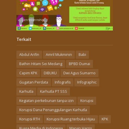
Open Internship
Terkait
Abdul Arifin
Amril Mukminin
Babi
Bathin Hitam Sei Medang
BPBD Dumai
Capim KPK
DIBUKU
Dwi Agus Sumarno
Gugatan Perdata
Infografis
Infographic
Karhutla
Karhutla PT SSS
Kegiatan perkebunan tanpa izin
Korupsi
Korupsi Dana Penanggulangan Karhutla
Korupsi RTH
Korupsi Ruang terbuka Hijau
KPK
Kuasa Media di Indonesia
Marvin Harris