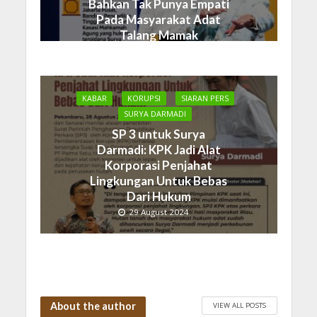
Bahkan Tak Punya Empati
Pada Masyarakat Adat
Talang Mamak
19 September 2024
KABAR
KORUPSI
SIARAN PERS
SURYA DARMADI
SP 3 untuk Surya
Darmadi: KPK Jadi Alat
Korporasi Penjahat
Lingkungan Untuk Bebas
Dari Hukum
29 August 2024
About the author
VIEW ALL POSTS