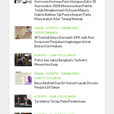
Hotroom Hotman Paris Hutapea Edisi 18
September 2024: Menyesatkan Publik,
Tidak Menghormati Putusan Majelis
Hakim Bahkan Tak Punya Empati Pada
Masyarakat Adat Talang Mamak
KABAR
•
KORUPSI
•
SIARAN PERS
•
SURYA DARMADI
SP 3 untuk Surya Darmadi: KPK Jadi Alat
Korporasi Penjahat Lingkungan Untuk
Bebas Dari Hukum
KORUPSI
•
SUAP POLISI-JAKSA
Polisi dan Jaksa Bengkalis Terbukti
Menerima Suap
KABAR
•
KORUPSI
•
SIARAN PERS
•
SUAP POLISI-JAKSA
Bayu Abdilah Dan Sri Hariati Layak Divonis
Penjara 20 Tahun
KORUPSI
•
SUAP POLISI-JAKSA
Terdakwa Tetap Pada Pembelaan