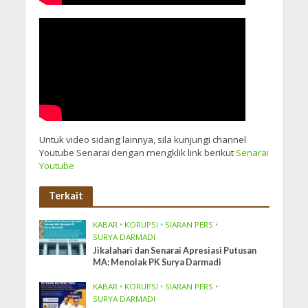
Untuk video sidang lainnya, sila kunjungi channel
Youtube Senarai dengan mengklik link berikut
Senarai
Youtube
Terkait
KABAR
•
KORUPSI
•
SIARAN PERS
•
SURYA DARMADI
Jikalahari dan Senarai Apresiasi Putusan
MA: Menolak PK Surya Darmadi
KABAR
•
KORUPSI
•
SIARAN PERS
•
SURYA DARMADI