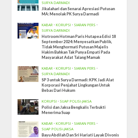
SURYA DARMADI
Jikalahari dan Senarai Apresiasi Putusan
MA: Menolak PK Surya Darmadi
KABAR
•
KORUPSI
•
SIARAN PERS
•
SURYA DARMADI
Hotroom Hotman Paris Hutapea Edisi 18
September 2024: Menyesatkan Publik,
Tidak Menghormati Putusan Majelis
Hakim Bahkan Tak Punya Empati Pada
Masyarakat Adat Talang Mamak
KABAR
•
KORUPSI
•
SIARAN PERS
•
SURYA DARMADI
SP 3 untuk Surya Darmadi: KPK Jadi Alat
Korporasi Penjahat Lingkungan Untuk
Bebas Dari Hukum
KORUPSI
•
SUAP POLISI-JAKSA
Polisi dan Jaksa Bengkalis Terbukti
Menerima Suap
KABAR
•
KORUPSI
•
SIARAN PERS
•
SUAP POLISI-JAKSA
Bayu Abdilah Dan Sri Hariati Layak Divonis