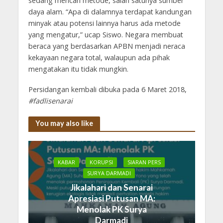
sedang mencari metode, salah satunya sumber
daya alam. “Apa di dalamnya terdapat kandungan
minyak atau potensi lainnya harus ada metode
yang mengatur,” ucap Siswo. Negara membuat
beraca yang berdasarkan APBN menjadi neraca
kekayaan negara total, walaupun ada pihak
mengatakan itu tidak mungkin.
Persidangan kembali dibuka pada 6 Maret 2018,
#fadlisenarai
You may also like
KABAR
KORUPSI
SIARAN PERS
SURYA DARMADI
Jikalahari dan Senarai
Apresiasi Putusan MA:
Menolak PK Surya
Darmadi