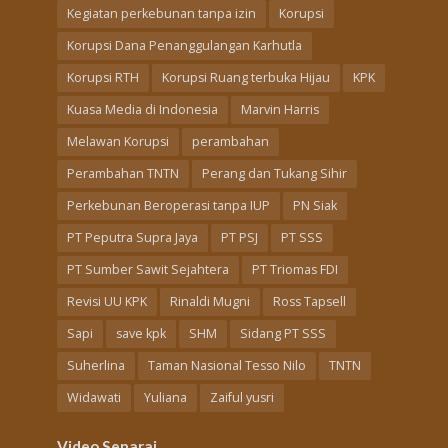
Kegiatan perkebunan tanpa izin
Korupsi
Korupsi Dana Penanggulangan Karhutla
Korupsi RTH
Korupsi Ruang terbuka Hijau
KPK
Kuasa Media di Indonesia
Marvin Harris
Melawan Korupsi
perambahan
Perambahan TNTN
Perang dan Tukang Sihir
Perkebunan Beroperasi tanpa IUP
PN Siak
PT Peputra Supra Jaya
PT PSJ
PT SSS
PT Sumber Sawit Sejahtera
PT Triomas FDI
Revisi UU KPK
Rinaldi Mugni
Ross Tapsell
Sapi
save kpk
SHM
Sidang PT SSS
Suherlina
Taman Nasional Tesso Nilo
TNTN
Widawati
Yuliana
Zaiful yusri
Video Senarai