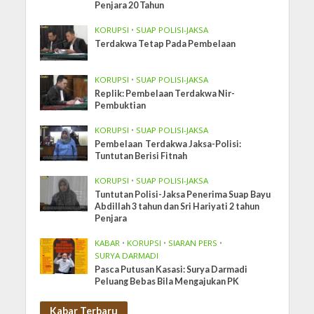
Penjara 20 Tahun
KORUPSI
•
SUAP POLISI-JAKSA
Terdakwa Tetap Pada Pembelaan
KORUPSI
•
SUAP POLISI-JAKSA
Replik: Pembelaan Terdakwa Nir-
Pembuktian
KORUPSI
•
SUAP POLISI-JAKSA
Pembelaan Terdakwa Jaksa-Polisi:
Tuntutan Berisi Fitnah
KORUPSI
•
SUAP POLISI-JAKSA
Tuntutan Polisi-Jaksa Penerima Suap Bayu
Abdillah 3 tahun dan Sri Hariyati 2 tahun
Penjara
KABAR
•
KORUPSI
•
SIARAN PERS
•
SURYA DARMADI
Pasca Putusan Kasasi: Surya Darmadi
Peluang Bebas Bila Mengajukan PK
Kabar Terbaru