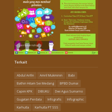
Open Internship
Terkait
Abdul Arifin
Amril Mukminin
Babi
Bathin Hitam Sei Medang
BPBD Dumai
Capim KPK
DIBUKU
Dwi Agus Sumarno
Gugatan Perdata
Infografis
Infographic
Karhutla
Karhutla PT SSS