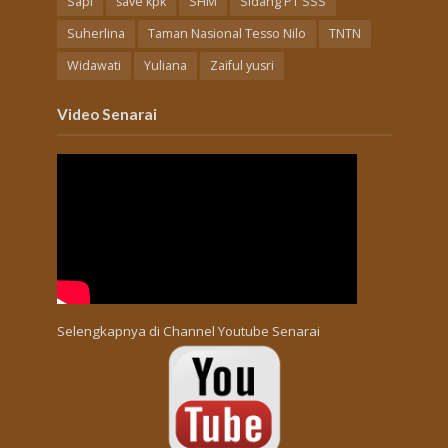
Sapi
save kpk
SHM
Sidang PT SSS
Suherlina
Taman Nasional Tesso Nilo
TNTN
Widawati
Yuliana
Zaiful yusri
Video Senarai
Selengkapnya di
Channel Youtube Senarai