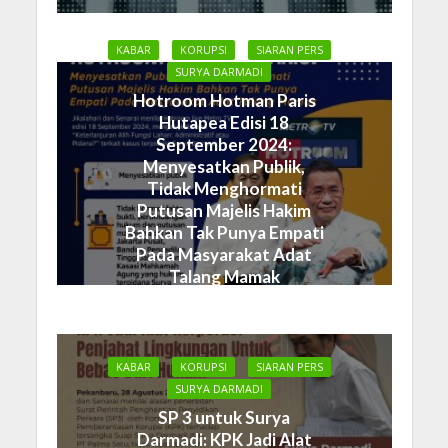
KABAR
KORUPSI
SIARAN PERS
SURYA DARMADI
Hotroom Hotman Paris
Hutapea Edisi 18
September 2024:
Menyesatkan Publik,
Tidak Menghormati
Putusan Majelis Hakim
Bahkan Tak Punya Empati
Pada Masyarakat Adat
Talang Mamak
19 September 2024
KABAR
KORUPSI
SIARAN PERS
SURYA DARMADI
SP 3 untuk Surya
Darmadi: KPK Jadi Alat