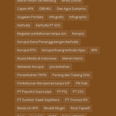
Bathin Hitam Sei Medang
BPBD Dumai
Capim KPK
DIBUKU
Dwi Agus Sumarno
Gugatan Perdata
Infografis
Infographic
Karhutla
Karhutla PT SSS
Kegiatan perkebunan tanpa izin
Korupsi
Korupsi Dana Penanggulangan Karhutla
Korupsi RTH
Korupsi Ruang terbuka Hijau
KPK
Kuasa Media di Indonesia
Marvin Harris
Melawan Korupsi
perambahan
Perambahan TNTN
Perang dan Tukang Sihir
Perkebunan Beroperasi tanpa IUP
PN Siak
PT Peputra Supra Jaya
PT PSJ
PT SSS
PT Sumber Sawit Sejahtera
PT Triomas FDI
Revisi UU KPK
Rinaldi Mugni
Ross Tapsell