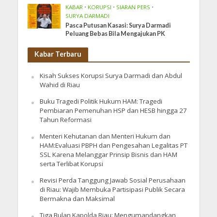
KABAR
•
KORUPSI
•
SIARAN PERS
•
SURYA DARMADI
Pasca Putusan Kasasi: Surya Darmadi
Peluang Bebas Bila Mengajukan PK
Kabar Terbaru
Kisah Sukses Korupsi Surya Darmadi dan Abdul
Wahid di Riau
Buku Tragedi Politik Hukum HAM: Tragedi
Pembiaran Pemenuhan HSP dan HESB hingga 27
Tahun Reformasi
Menteri Kehutanan dan Menteri Hukum dan
HAM:Evaluasi PBPH dan Pengesahan Legalitas PT
SSL Karena Melanggar Prinsip Bisnis dan HAM
serta Terlibat Korupsi
Revisi Perda Tanggung Jawab Sosial Perusahaan
di Riau: Wajib Membuka Partisipasi Publik Secara
Bermakna dan Maksimal
Tiga Bulan Kapolda Riau: Mengumandangkan