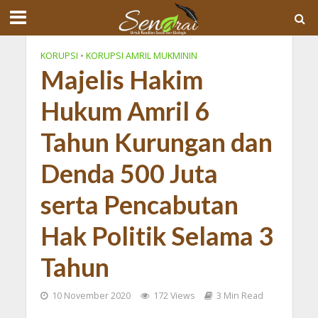
KORUPSI
•
KORUPSI AMRIL MUKMININ
Majelis Hakim
Hukum Amril 6
Tahun Kurungan dan
Denda 500 Juta
serta Pencabutan
Hak Politik Selama 3
Tahun
10 November 2020
172 Views
3 Min Read