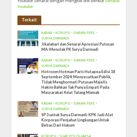
Youtube Senarai dengan mengklik link berikut
Senarai
Youtube
Terkait
KABAR
•
KORUPSI
•
SIARAN PERS
•
SURYA DARMADI
Jikalahari dan Senarai Apresiasi Putusan
MA: Menolak PK Surya Darmadi
KABAR
•
KORUPSI
•
SIARAN PERS
•
SURYA DARMADI
Hotroom Hotman Paris Hutapea Edisi 18
September 2024: Menyesatkan Publik,
Tidak Menghormati Putusan Majelis
Hakim Bahkan Tak Punya Empati Pada
Masyarakat Adat Talang Mamak
KABAR
•
KORUPSI
•
SIARAN PERS
•
SURYA DARMADI
SP 3 untuk Surya Darmadi: KPK Jadi Alat
Korporasi Penjahat Lingkungan Untuk
Bebas Dari Hukum
KORUPSI
•
SUAP POLISI-JAKSA