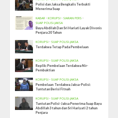
Polisi dan Jaksa Bengkalis Terbukti
Menerima Suap
KABAR
•
KORUPSI
•
SIARAN PERS
•
SUAP POLISI-JAKSA
Bayu Abdilah Dan Sri Hariati Layak Divonis
Penjara 20 Tahun
KORUPSI
•
SUAP POLISI-JAKSA
Terdakwa Tetap Pada Pembelaan
KORUPSI
•
SUAP POLISI-JAKSA
Replik: Pembelaan Terdakwa Nir-
Pembuktian
KORUPSI
•
SUAP POLISI-JAKSA
Pembelaan Terdakwa Jaksa-Polisi:
Tuntutan Berisi Fitnah
KORUPSI
•
SUAP POLISI-JAKSA
Tuntutan Polisi-Jaksa Penerima Suap Bayu
Abdillah 3 tahun dan Sri Hariyati 2 tahun
Penjara