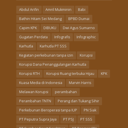
Abdul Arifin
Amril Mukminin
Babi
Bathin Hitam Sei Medang
BPBD Dumai
Capim KPK
DIBUKU
Dwi Agus Sumarno
Gugatan Perdata
Infografis
Infographic
Karhutla
Karhutla PT SSS
Kegiatan perkebunan tanpa izin
Korupsi
Korupsi Dana Penanggulangan Karhutla
Korupsi RTH
Korupsi Ruang terbuka Hijau
KPK
Kuasa Media di Indonesia
Marvin Harris
Melawan Korupsi
perambahan
Perambahan TNTN
Perang dan Tukang Sihir
Perkebunan Beroperasi tanpa IUP
PN Siak
PT Peputra Supra Jaya
PT PSJ
PT SSS