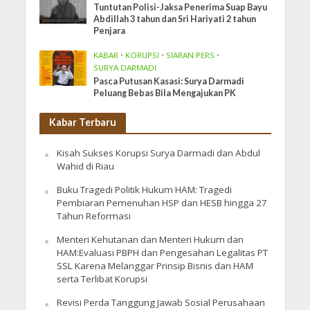
Tuntutan Polisi-Jaksa Penerima Suap Bayu
Abdillah 3 tahun dan Sri Hariyati 2 tahun
Penjara
KABAR
•
KORUPSI
•
SIARAN PERS
•
SURYA DARMADI
Pasca Putusan Kasasi: Surya Darmadi
Peluang Bebas Bila Mengajukan PK
Kabar Terbaru
Kisah Sukses Korupsi Surya Darmadi dan Abdul
Wahid di Riau
Buku Tragedi Politik Hukum HAM: Tragedi
Pembiaran Pemenuhan HSP dan HESB hingga 27
Tahun Reformasi
Menteri Kehutanan dan Menteri Hukum dan
HAM:Evaluasi PBPH dan Pengesahan Legalitas PT
SSL Karena Melanggar Prinsip Bisnis dan HAM
serta Terlibat Korupsi
Revisi Perda Tanggung Jawab Sosial Perusahaan