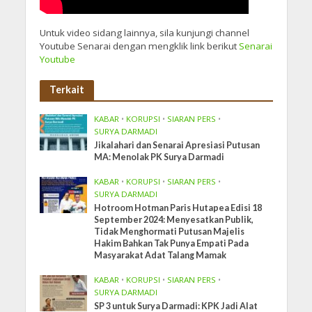
Untuk video sidang lainnya, sila kunjungi channel
Youtube Senarai dengan mengklik link berikut
Senarai
Youtube
Terkait
KABAR
•
KORUPSI
•
SIARAN PERS
•
SURYA DARMADI
Jikalahari dan Senarai Apresiasi Putusan
MA: Menolak PK Surya Darmadi
KABAR
•
KORUPSI
•
SIARAN PERS
•
SURYA DARMADI
Hotroom Hotman Paris Hutapea Edisi 18
September 2024: Menyesatkan Publik,
Tidak Menghormati Putusan Majelis
Hakim Bahkan Tak Punya Empati Pada
Masyarakat Adat Talang Mamak
KABAR
•
KORUPSI
•
SIARAN PERS
•
SURYA DARMADI
SP 3 untuk Surya Darmadi: KPK Jadi Alat