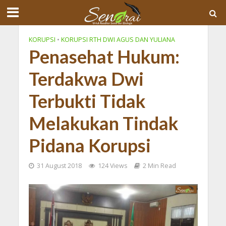
KORUPSI
•
KORUPSI RTH DWI AGUS DAN YULIANA
Penasehat Hukum:
Terdakwa Dwi
Terbukti Tidak
Melakukan Tindak
Pidana Korupsi
31 August 2018
124 Views
2 Min Read