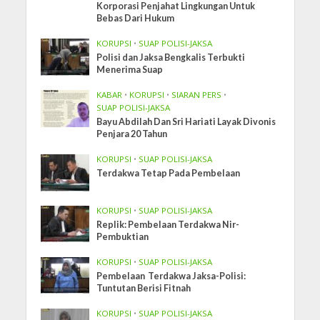
Korporasi Penjahat Lingkungan Untuk
Bebas Dari Hukum
KORUPSI
•
SUAP POLISI-JAKSA
Polisi dan Jaksa Bengkalis Terbukti
Menerima Suap
KABAR
•
KORUPSI
•
SIARAN PERS
•
SUAP POLISI-JAKSA
Bayu Abdilah Dan Sri Hariati Layak Divonis
Penjara 20 Tahun
KORUPSI
•
SUAP POLISI-JAKSA
Terdakwa Tetap Pada Pembelaan
KORUPSI
•
SUAP POLISI-JAKSA
Replik: Pembelaan Terdakwa Nir-
Pembuktian
KORUPSI
•
SUAP POLISI-JAKSA
Pembelaan Terdakwa Jaksa-Polisi:
Tuntutan Berisi Fitnah
KORUPSI
•
SUAP POLISI-JAKSA