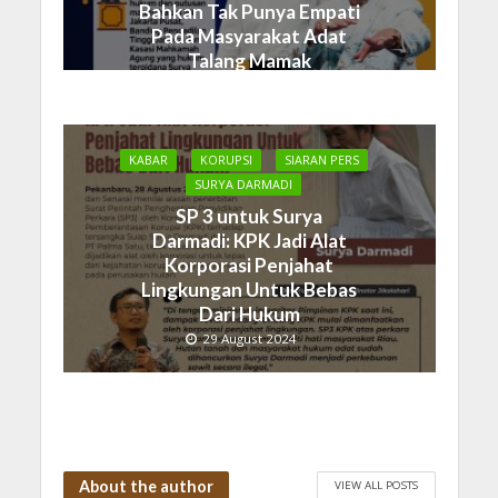
Bahkan Tak Punya Empati
Pada Masyarakat Adat
Talang Mamak
19 September 2024
KABAR
KORUPSI
SIARAN PERS
SURYA DARMADI
SP 3 untuk Surya
Darmadi: KPK Jadi Alat
Korporasi Penjahat
Lingkungan Untuk Bebas
Dari Hukum
29 August 2024
About the author
VIEW ALL POSTS