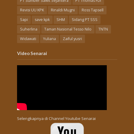
PT Sumber Sawit Sejahtera
PT Triomas FDI
Revisi UU KPK
Rinaldi Mugni
Ross Tapsell
Sapi
save kpk
SHM
Sidang PT SSS
Suherlina
Taman Nasional Tesso Nilo
TNTN
Widawati
Yuliana
Zaiful yusri
Video Senarai
Selengkapnya di
Channel Youtube Senarai