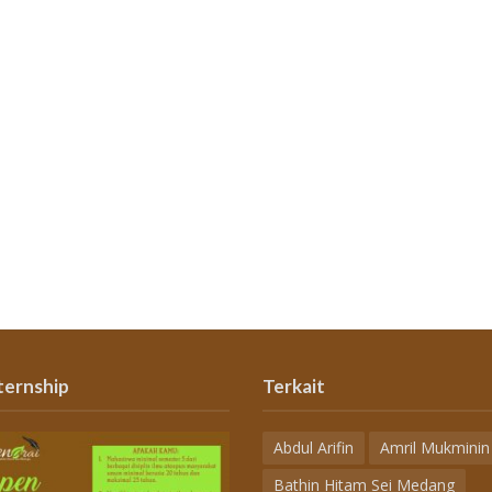
ternship
Terkait
Abdul Arifin
Amril Mukminin
Bathin Hitam Sei Medang