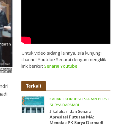
Untuk video sidang lainnya, sila kunjungi
channel Youtube Senarai dengan mengklik
link berikut
Senarai Youtube
Terkait
ndri
madi
KABAR
•
KORUPSI
•
SIARAN PERS
•
SURYA DARMADI
h
Jikalahari dan Senarai
Apresiasi Putusan MA:
Menolak PK Surya Darmadi