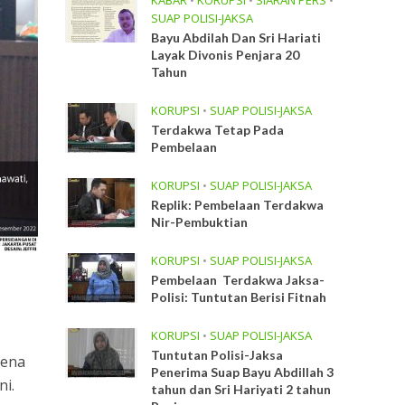
KABAR
•
KORUPSI
•
SIARAN PERS
•
SUAP POLISI-JAKSA
Bayu Abdilah Dan Sri Hariati
Layak Divonis Penjara 20
Tahun
KORUPSI
•
SUAP POLISI-JAKSA
Terdakwa Tetap Pada
Pembelaan
KORUPSI
•
SUAP POLISI-JAKSA
Replik: Pembelaan Terdakwa
Nir-Pembuktian
KORUPSI
•
SUAP POLISI-JAKSA
Pembelaan Terdakwa Jaksa-
Polisi: Tuntutan Berisi Fitnah
KORUPSI
•
SUAP POLISI-JAKSA
Tuntutan Polisi-Jaksa
rena
Penerima Suap Bayu Abdillah 3
i.
tahun dan Sri Hariyati 2 tahun