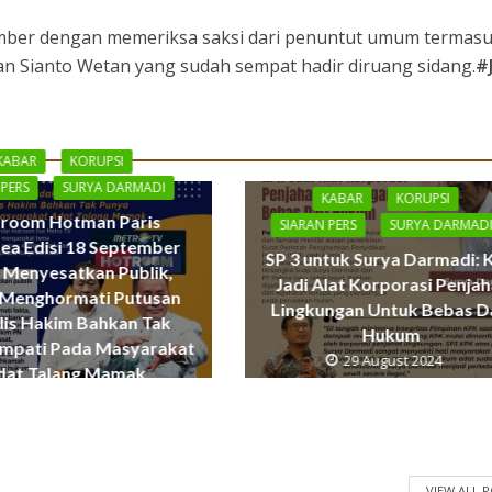
ember dengan memeriksa saksi dari penuntut umum termas
an Sianto Wetan yang sudah sempat hadir diruang sidang.
#J
KABAR
KORUPSI
 PERS
SURYA DARMADI
KABAR
KORUPSI
room Hotman Paris
SIARAN PERS
SURYA DARMAD
ea Edisi 18 September
SP 3 untuk Surya Darmadi: 
 Menyesatkan Publik,
Jadi Alat Korporasi Penjah
 Menghormati Putusan
Lingkungan Untuk Bebas D
lis Hakim Bahkan Tak
Hukum
mpati Pada Masyarakat
29 August 2024
dat Talang Mamak
19 September 2024
VIEW ALL 