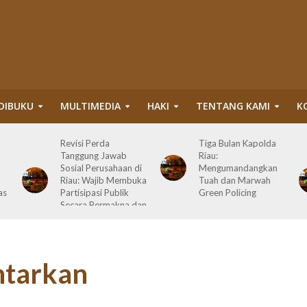
DIBUKU
MULTIMEDIA
HAKI
TENTANG KAMI
K
Tiga Bulan Kapolda
Diskriminasi
Riau:
Perlakuan Sawit Ilegal
i
Mengumandangkan
dalam Kawasan
ka
Tuah dan Marwah
Hutan Konservasi:
Green Policing
Perusahaan Satu
an
Daur, Perorangan
Serahkan Lahan
ntarkan