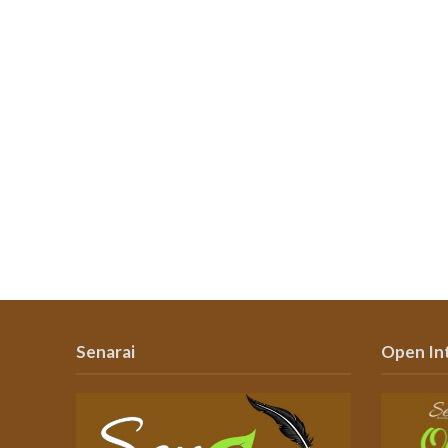
Senarai
Open In