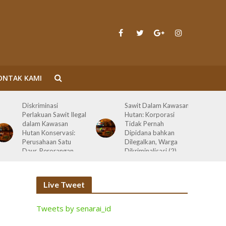
ONTAK KAMI
Sawit Dalam Kawasan
PENERTIBAN
Hutan: Korporasi
KAWASAN
Tidak Pernah
HUTAN:”PENERTIBA
Dipidana bahkan
N” TN TESSO NILO DI
Dilegalkan, Warga
ERA TIGA PRESIDEN
Dikriminalisasi (2)
(1)
Live Tweet
Tweets by senarai_id