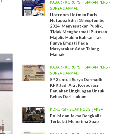
m
KABAR
•
KORUPSI
•
SIARAN PERS
•
m
SURYA DARMADI
Hotroom Hotman Paris
Hutapea Edisi 18 September
2024: Menyesatkan Publik,
Tidak Menghormati Putusan
Majelis Hakim Bahkan Tak
Punya Empati Pada
Masyarakat Adat Talang
Mamak
KABAR
•
KORUPSI
•
SIARAN PERS
•
SURYA DARMADI
SP 3 untuk Surya Darmadi:
KPK Jadi Alat Korporasi
Penjahat Lingkungan Untuk
Bebas Dari Hukum
KORUPSI
•
SUAP POLISI-JAKSA
Polisi dan Jaksa Bengkalis
Terbukti Menerima Suap