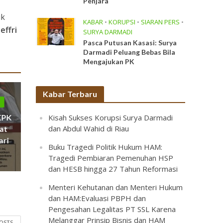
Penjara
uk
KABAR
•
KORUPSI
•
SIARAN PERS
•
effri
SURYA DARMADI
Pasca Putusan Kasasi: Surya
Darmadi Peluang Bebas Bila
Mengajukan PK
Kabar Terbaru
I
Kisah Sukses Korupsi Surya Darmadi
KPK
dan Abdul Wahid di Riau
at
ari
Buku Tragedi Politik Hukum HAM:
Tragedi Pembiaran Pemenuhan HSP
dan HESB hingga 27 Tahun Reformasi
Menteri Kehutanan dan Menteri Hukum
dan HAM:Evaluasi PBPH dan
Pengesahan Legalitas PT SSL Karena
Melanggar Prinsip Bisnis dan HAM
POSTS