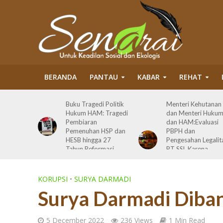
BERANDA
PANTAU
KABAR
REHAT
 Politik
Menteri Kehutanan
Revisi Perda
 Tragedi
dan Menteri Hukum
Tanggung Jawab
dan HAM:Evaluasi
Sosial Perusahaan d
 HSP dan
PBPH dan
Riau: Wajib Membu
a 27
Pengesahan Legalitas
Partisipasi Publik
rmasi
PT SSL Karena
Secara Bermakna d
Melanggar Prinsip
Maksimal
Bisnis dan HAM serta
Terlibat Korupsi
KORUPSI
•
SURYA DARMADI
Surya Darmadi Diba
5 December 2022
236 Views
1 Min Read