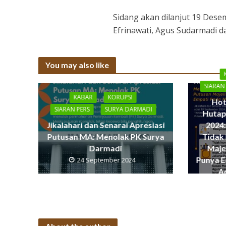
Sidang akan dilanjut 19 Des
Efrinawati, Agus Sudarmadi d
You may also like
SIARAN
KABAR
KORUPSI
Hot
SIARAN PERS
SURYA DARMADI
Hutap
Jikalahari dan Senarai Apresiasi
2024:
Putusan MA: Menolak PK Surya
Tidak
Darmadi
Maje
Punya E
24 September 2024
A