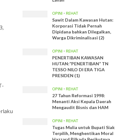
OPINI
•
REHAT
Sawit Dalam Kawasan Hutan:
Korporasi Tidak Pernah
3,
Dipidana bahkan Dilegalkan,
Warga Dikriminalisasi (2)
OPINI
•
REHAT
PENERTIBAN KAWASAN
HUTAN:”PENERTIBAN” TN
TESSO NILO DI ERA TIGA
PRESIDEN (1)
T-
OPINI
•
REHAT
27 Tahun Reformasi 1998:
Menanti Aksi Kepala Daerah
Mengaudit Bisnis dan HAM
erlaku
OPINI
•
REHAT
Tugas Mulia untuk Bupati Siak
Terpilih, Menghentikan Moral
Hazzard Pilkada Berikutnya