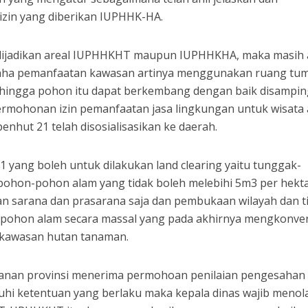
 izin yang diberikan IUPHHK-HA.
k dijadikan areal IUPHHKHT maupun IUPHHKHA, maka masih
aha pemanfaatan kawasan artinya menggunakan ruang tu
hingga pohon itu dapat berkembang dengan baik disamping
ermohonan izin pemanfaatan jasa lingkungan untuk wisata 
enhut 21 telah disosialisasikan ke daerah.
yang boleh untuk dilakukan land clearing yaitu tunggak-
pohon-pohon alam yang tidak boleh melebihi 5m3 per hekt
 sarana dan prasarana saja dan pembukaan wilayah dan t
pohon alam secara massal yang pada akhirnya mengkonver
 kawasan hutan tanaman.
tanan provinsi menerima permohoan penilaian pengesahan
i ketentuan yang berlaku maka kepala dinas wajib menol