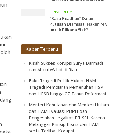
hun
OPINI
•
REHAT
“Rasa Keadilan” Dalam
Putusan Dismissal Hakim MK
untuk Pilkada Siak?
kukan
ami
Kabar Terbaru
boleh
1
Kisah Sukses Korupsi Surya Darmadi
dan Abdul Wahid di Riau
Buku Tragedi Politik Hukum HAM:
lah
Tragedi Pembiaran Pemenuhan HSP
a
dan HESB hingga 27 Tahun Reformasi
adang
Menteri Kehutanan dan Menteri Hukum
dan HAM:Evaluasi PBPH dan
Pengesahan Legalitas PT SSL Karena
n
Melanggar Prinsip Bisnis dan HAM
serta Terlibat Korupsi
 maka