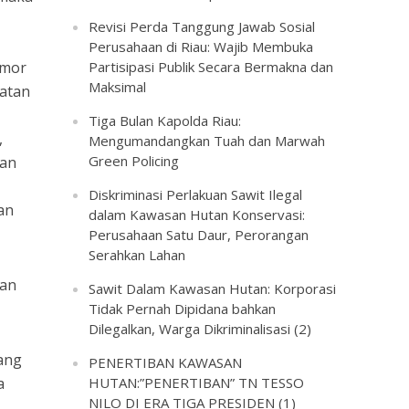
Revisi Perda Tanggung Jawab Sosial
Perusahaan di Riau: Wajib Membuka
omor
Partisipasi Publik Secara Bermakna dan
Maksimal
aatan
Tiga Bulan Kapolda Riau:
,
Mengumandangkan Tuah dan Marwah
Green Policing
tan
Diskriminasi Perlakuan Sawit Ilegal
an
dalam Kawasan Hutan Konservasi:
Perusahaan Satu Daur, Perorangan
Serahkan Lahan
tan
Sawit Dalam Kawasan Hutan: Korporasi
Tidak Pernah Dipidana bahkan
Dilegalkan, Warga Dikriminalisasi (2)
lang
PENERTIBAN KAWASAN
a
HUTAN:”PENERTIBAN” TN TESSO
NILO DI ERA TIGA PRESIDEN (1)