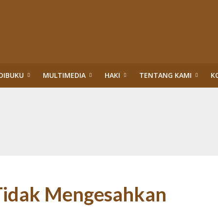
DIBUKU
MULTIMEDIA
HAKI
TENTANG KAMI
K
upsi Surya Darmadi dan Abdul Wahid di Riau
itik Hukum HAM: Tragedi Pembiaran Pemenuhan HSP dan HESB hingga 27 Tah
n dan Menteri Hukum dan HAM:Evaluasi PBPH dan Pengesahan Legalitas PT S
ggung Jawab Sosial Perusahaan di Riau: Wajib Membuka Partisipasi Publik S
da Riau: Mengumandangkan Tuah dan Marwah Green Policing
akuan Sawit Ilegal dalam Kawasan Hutan Konservasi: Perusahaan Satu Daur, 
an Hutan: Korporasi Tidak Pernah Dipidana bahkan Dilegalkan, Warga Dikrim
ASAN HUTAN:”PENERTIBAN” TN TESSO NILO DI ERA TIGA PRESIDEN (1)
 Tidak Mengesahkan