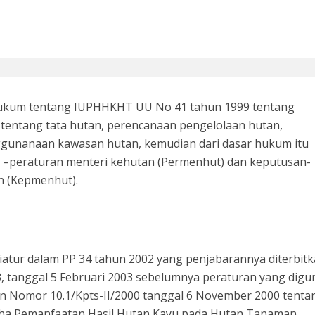
si 1998: Menanti Aksi Kepala Daerah Mengaudit Bisnis dan HAM
hukum tentang IUPHHKHT UU No 41 tahun 1999 tentang
 tentang tata hutan, perencanaan pengelolaan hutan,
gunanaan kawasan hutan, kemudian dari dasar hukum itu
n –peraturan menteri kehutan (Permenhut) dan keputusan-
n (Kepmenhut).
 Bupati Siak Terpilih, Menghentikan Moral Hazzard Pilkada Berikutnya
atur dalam PP 34 tahun 2002 yang penjabarannya diterbit
 tanggal 5 Februari 2003 sebelumnya peraturan yang dig
 Nomor 10.1/Kpts-II/2000 tanggal 6 November 2000 tenta
ha Pemanfaatan Hasil Hutan Kayu pada Hutan Tanaman.