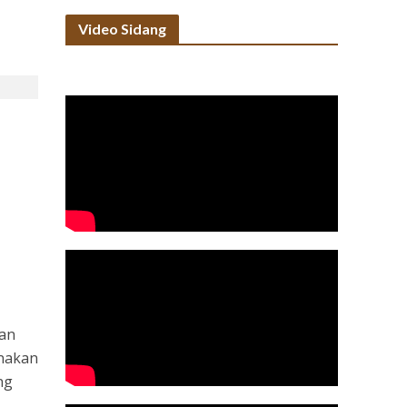
Video Sidang
kan
unakan
ng