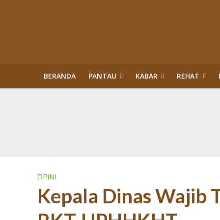
BERANDA
PANTAU
KABAR
REHAT
Kisah Sukses Kor
Buku Tragedi Pol
Menteri Kehutana
Terlibat Korupsi
Revisi Perda Tan
Tiga Bulan Kapol
Diskriminasi Perl
Sawit Dalam Kawas
PENERTIBAN KAW
OPINI
Kepala Dinas Wajib