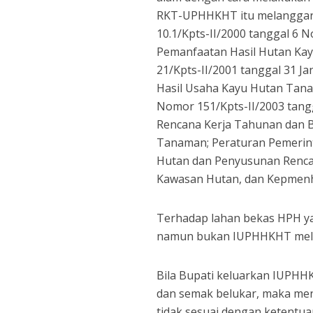
RKT-UPHHKHT itu melanggar
10.1/Kpts-II/2000 tanggal 6
Pemanfaatan Hasil Hutan Ka
21/Kpts-II/2001 tanggal 31 J
Hasil Usaha Kayu Hutan Tan
Nomor 151/Kpts-II/2003 tang
Rencana Kerja Tahunan dan 
Tanaman; Peraturan Pemerint
Hutan dan Penyusunan Renca
Kawasan Hutan, dan Kepmenh
Terhadap lahan bekas HPH ya
namun bukan IUPHHKHT mel
Bila Bupati keluarkan IUPHH
dan semak belukar, maka men
tidak sesuai dengan ketentua