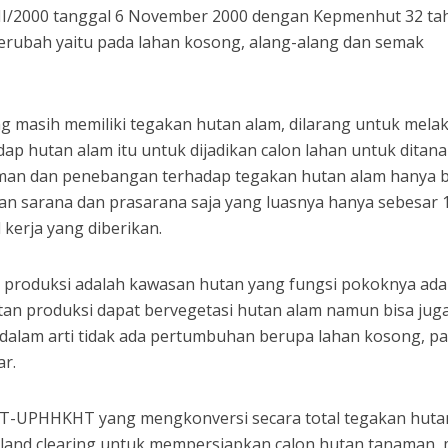
II/2000 tanggal 6 November 2000 dengan Kepmenhut 32 ta
berubah yaitu pada lahan kosong, alang-alang dan semak
g masih memiliki tegakan hutan alam, dilarang untuk mela
ap hutan alam itu untuk dijadikan calon lahan untuk ditan
an dan penebangan terhadap tegakan hutan alam hanya 
 sarana dan prasarana saja yang luasnya hanya sebesar 
l kerja yang diberikan.
produksi adalah kawasan hutan yang fungsi pokoknya ada
tan produksi dapat bervegetasi hutan alam namun bisa jug
 dalam arti tidak ada pertumbuhan berupa lahan kosong, p
ar.
KT-UPHHKHT yang mengkonversi secara total tegakan huta
land clearing untuk mempersiapkan calon hutan tanaman,