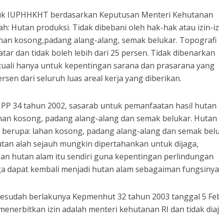
ntuk IUPHHKHT berdasarkan Keputusan Menteri Kehutanan
h: Hutan produksi. Tidak dibebani oleh hak-hak atau izin-iz
ahan kosong,padang alang-alang, semak belukar. Topografi
atar dan tidak boleh lebih dari 25 persen. Tidak dibenarkan
uali hanya untuk kepentingan sarana dan prasarana yang
ersen dari seluruh luas areal kerja yang diberikan.
) PP 34 tahun 2002, sasarab untuk pemanfaatan hasil hutan
ahan kosong, padang alang-alang dan semak belukar. Hutan
f berupa: lahan kosong, padang alang-alang dan semak belu
utan alah sejauh mungkin dipertahankan untuk dijaga,
n hutan alam itu sendiri guna kepentingan perlindungan
ga dapat kembali menjadi hutan alam sebagaiman fungsinya
esudah berlakunya Kepmenhut 32 tahun 2003 tanggal 5 Fe
nerbitkan izin adalah menteri kehutanan RI dan tidak dia