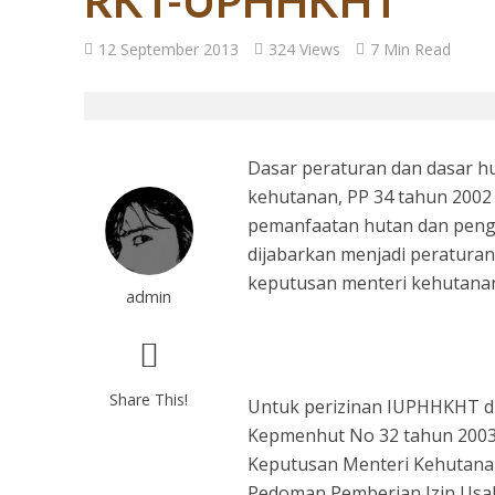
RKT-UPHHKHT
27 Tahun Reforma
12 September 2013
324 Views
7 Min Read
Dasar peraturan dan dasar 
kehutanan, PP 34 tahun 2002
pemanfaatan hutan dan peng
dijabarkan menjadi peratura
keputusan menteri kehutana
admin
Tugas Mulia untuk
Share This!
Untuk perizinan IUPHHKHT di
Kepmenhut No 32 tahun 2003,
Keputusan Menteri Kehutanan
Pedoman Pemberian Izin Usa