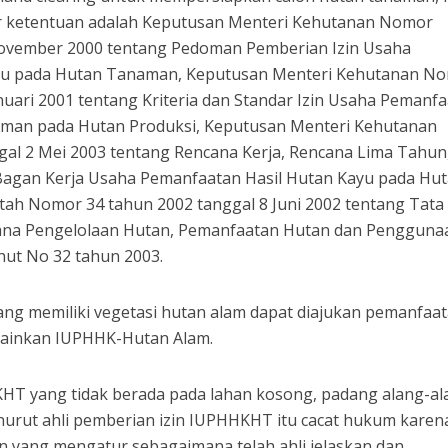
 ketentuan adalah Keputusan Menteri Kehutanan Nomor
 November 2000 tentang Pedoman Pemberian Izin Usaha
yu pada Hutan Tanaman, Keputusan Menteri Kehutanan N
anuari 2001 tentang Kriteria dan Standar Izin Usaha Pemanf
aman pada Hutan Produksi, Keputusan Menteri Kehutanan
gal 2 Mei 2003 tentang Rencana Kerja, Rencana Lima Tahun
Bagan Kerja Usaha Pemanfaatan Hasil Hutan Kayu pada Hu
ah Nomor 34 tahun 2002 tanggal 8 Juni 2002 tentang Tata
na Pengelolaan Hutan, Pemanfaatan Hutan dan Pengguna
ut No 32 tahun 2003.
ng memiliki vegetasi hutan alam dapat diajukan pemanfaa
ainkan IUPHHK-Hutan Alam.
KHT yang tidak berada pada lahan kosong, padang alang-a
urut ahli pemberian izin IUPHHKHT itu cacat hukum karen
n yang mengatur sebagaimana telah ahli jelaskan dan