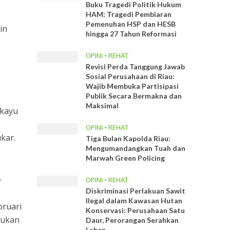
Buku Tragedi Politik Hukum
HAM: Tragedi Pembiaran
Pemenuhan HSP dan HESB
in
hingga 27 Tahun Reformasi
OPINI
•
REHAT
Revisi Perda Tanggung Jawab
Sosial Perusahaan di Riau:
Wajib Membuka Partisipasi
Publik Secara Bermakna dan
Maksimal
 kayu
OPINI
•
REHAT
kar.
Tiga Bulan Kapolda Riau:
Mengumandangkan Tuah dan
Marwah Green Policing
.
OPINI
•
REHAT
Diskriminasi Perlakuan Sawit
Ilegal dalam Kawasan Hutan
bruari
Konservasi: Perusahaan Satu
jukan
Daur, Perorangan Serahkan
Lahan