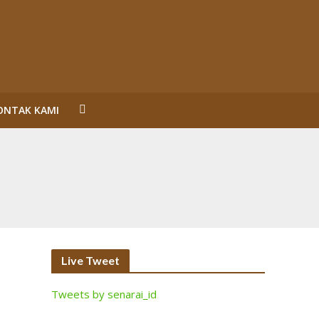
ONTAK KAMI
un Reformasi
SL Karena Melanggar Prinsip Bisnis dan HAM serta
ecara Bermakna dan Maksimal
Perorangan Serahkan Lahan
inalisasi (2)
Live Tweet
Tweets by senarai_id