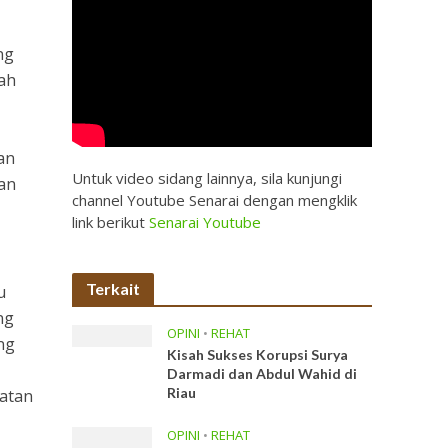
ng
ah
an
Untuk video sidang lainnya, sila kunjungi
an
channel Youtube Senarai dengan mengklik
link berikut
Senarai Youtube
Terkait
u
ng
OPINI
•
REHAT
ng
Kisah Sukses Korupsi Surya
Darmadi dan Abdul Wahid di
Riau
aatan
OPINI
•
REHAT