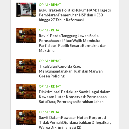
OPINI
•
REHAT
Buku Tragedi Politik Hukum HAM: Tragedi
Pembiaran Pemenuhan HSP dan HESB
hingga 27 Tahun Reformasi
OPINI
•
REHAT
Revisi Perda Tanggung Jawab Sosial
Perusahaan di Riau: Wajib Membuka
Partisipasi Publik Secara Bermakna dan
Maksimal
OPINI
•
REHAT
Tiga Bulan Kapolda Riau:
Mengumandangkan Tuah dan Marwah
Green Policing
OPINI
•
REHAT
Diskriminasi Perlakuan Sawit Ilegal dalam
Kawasan Hutan Konservasi: Perusahaan
Satu Daur, Perorangan Serahkan Lahan
OPINI
•
REHAT
Sawit Dalam Kawasan Hutan: Korporasi
Tidak Pernah Dipidana bahkan Dilegalkan,
Warga Dikriminalisasi (2)