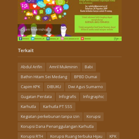
Open Internship
Terkait
Abdul Arifin
Amril Mukminin
Babi
Bathin Hitam Sei Medang
BPBD Dumai
Capim KPK
DIBUKU
Dwi Agus Sumarno
Gugatan Perdata
Infografis
Infographic
Karhutla
Karhutla PT SSS
Kegiatan perkebunan tanpa izin
Korupsi
Korupsi Dana Penanggulangan Karhutla
Korupsi RTH
Korupsi Ruang terbuka Hijau
KPK