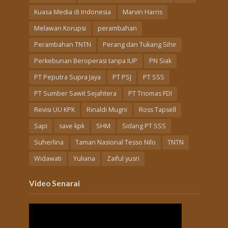
Kuasa Media di Indonesia
Marvin Harris
Melawan Korupsi
perambahan
Perambahan TNTN
Perang dan Tukang Sihir
Perkebunan Beroperasi tanpa IUP
PN Siak
PT Peputra Supra Jaya
PT PSJ
PT SSS
PT Sumber Sawit Sejahtera
PT Triomas FDI
Revisi UU KPK
Rinaldi Mugni
Ross Tapsell
Sapi
save kpk
SHM
Sidang PT SSS
Suherlina
Taman Nasional Tesso Nilo
TNTN
Widawati
Yuliana
Zaiful yusri
Video Senarai