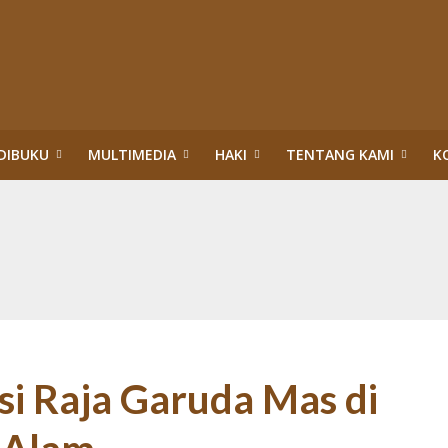
DIBUKU
MULTIMEDIA
HAKI
TENTANG KAMI
K
upsi Surya Darmadi dan Abdul Wahid di Riau
itik Hukum HAM: Tragedi Pembiaran Pemenuhan HSP dan HESB hingga 27 Tah
n dan Menteri Hukum dan HAM:Evaluasi PBPH dan Pengesahan Legalitas PT S
ggung Jawab Sosial Perusahaan di Riau: Wajib Membuka Partisipasi Publik S
da Riau: Mengumandangkan Tuah dan Marwah Green Policing
akuan Sawit Ilegal dalam Kawasan Hutan Konservasi: Perusahaan Satu Daur, 
an Hutan: Korporasi Tidak Pernah Dipidana bahkan Dilegalkan, Warga Dikrim
ASAN HUTAN:”PENERTIBAN” TN TESSO NILO DI ERA TIGA PRESIDEN (1)
si Raja Garuda Mas di