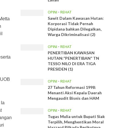
OPINI
•
REHAT
Sawit Dalam Kawasan Hutan:
Metta
Korporasi Tidak Pernah
n
Dipidana bahkan Dilegalkan,
il
Warga Dikriminalisasi (2)
OPINI
•
REHAT
PENERTIBAN KAWASAN
serta
HUTAN:”PENERTIBAN” TN
TESSO NILO DI ERA TIGA
PRESIDEN (1)
1 UOB
OPINI
•
REHAT
27 Tahun Reformasi 1998:
Menanti Aksi Kepala Daerah
Mengaudit Bisnis dan HAM
 Ia
t
OPINI
•
REHAT
Tugas Mulia untuk Bupati Siak
uangan
Terpilih, Menghentikan Moral
ri
Hazzard Pilkada Berikutnya