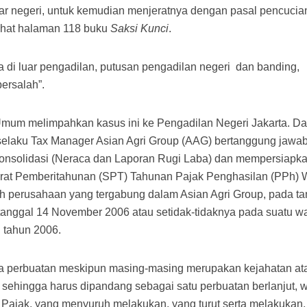
uar negeri, untuk kemudian menjeratnya dengan pasal pencucia
 lihat halaman 118 buku
Saksi Kunci
.
a di luar pengadilan, putusan pengadilan negeri
dan banding,
bersalah”.
Umum melimpahkan kasus ini ke Pengadilan Negeri Jakarta. D
selaku Tax Manager Asian Agri Group (AAG) bertanggung jawa
solidasi (Neraca dan Laporan Rugi Laba) dan mempersiapka
at Pemberitahunan (SPT) Tahunan Pajak Penghasilan (PPh) 
h perusahaan yang tergabung dalam Asian Agri Group, pada ta
anggal 14 November 2006 atau setidak-tidaknya pada suatu w
 tahun 2006.
a perbuatan meskipun masing-masing merupakan kejahatan at
ehingga harus dipandang sebagai satu perbuatan berlanjut, w
b Pajak, yang menyuruh melakukan, yang turut serta melakukan,