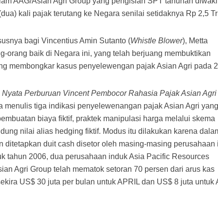
am AAG/Asian Agri Group yang pengisian SPT tahunan diwakil
a) kali pajak terutang ke Negara senilai setidaknya Rp 2,5 Tri
susnya bagi Vincentius Amin Sutanto (
Whistle Blower
), Metta
g-orang baik di Negara ini, yang telah berjuang membuktikan
ng membongkar kasus penyelewengan pajak Asian Agri pada 2
 Nyata Perburuan Vincent Pembocor Rahasia Pajak Asian Agri
 menulis tiga indikasi penyelewenangan pajak Asian Agri yan
pembuatan biaya fiktif, praktek manipulasi harga melalui skema
indung nilai alias hedging fiktif. Modus itu dilakukan karena dala
ditetapkan duit cash disetor oleh masing-masing perusahaan 
uk tahun 2006, dua perusahaan induk Asia Pacific Resources
Asian Agri Group telah mematok setoran 70 persen dari arus kas
kira US$ 30 juta per bulan untuk APRIL dan US$ 8 juta untuk 