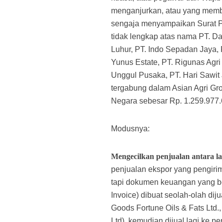
menganjurkan, atau yang memb
sengaja menyampaikan Surat Pe
tidak lengkap
atas nama PT. Da
Luhur, PT. Indo Sepadan Jaya, 
Yunus Estate, PT. Rigunas Agri
Unggul Pusaka, PT. Hari Sawit 
tergabung dalam Asian Agri G
Negara sebesar Rp. 1.259.977.69
Modusnya:
Mengecilkan penjualan antara l
penjualan ekspor yang pengiri
tapi dokumen keuangan yang ber
Invoice) dibuat seolah-olah di
Goods Fortune Oils & Fats Ltd.,
Ltd), kemudian dijual lagi ke p