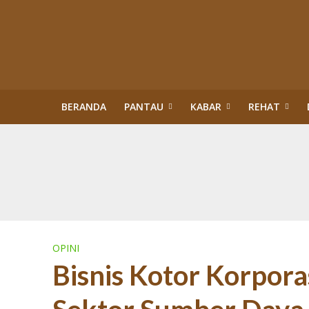
BERANDA
PANTAU
KABAR
REHAT
Kisah Sukses Kor
Buku Tragedi Pol
Menteri Kehutana
Terlibat Korupsi
Revisi Perda Tan
Tiga Bulan Kapol
Diskriminasi Perl
Sawit Dalam Kawas
PENERTIBAN KAW
OPINI
Bisnis Kotor Korpora