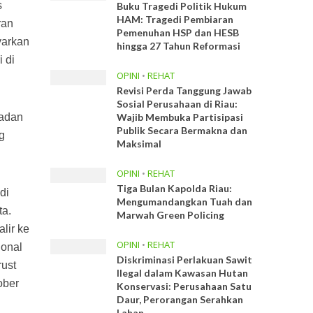
s
Buku Tragedi Politik Hukum
HAM: Tragedi Pembiaran
ran
Pemenuhan HSP dan HESB
yarkan
hingga 27 Tahun Reformasi
 di
OPINI
•
REHAT
Revisi Perda Tanggung Jawab
Sosial Perusahaan di Riau:
badan
Wajib Membuka Partisipasi
Publik Secara Bermakna dan
g
Maksimal
OPINI
•
REHAT
Tiga Bulan Kapolda Riau:
di
Mengumandangkan Tuah dan
ta.
Marwah Green Policing
lir ke
OPINI
•
REHAT
ional
Diskriminasi Perlakuan Sawit
rust
Ilegal dalam Kawasan Hutan
ober
Konservasi: Perusahaan Satu
Daur, Perorangan Serahkan
Lahan