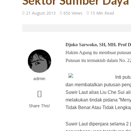
Sektor Sumber Daya
27 Tahun Reforma
21 August 2013
650 Views
15 Min Read
Djoko Sarwoko, SH, MH. Prof 
Hakim Agung itu membuat putusan p
Putusan itu termaktub dalam No.
Inti p
admin
dan membatalkan putusan peng
Tugas Mulia untuk
Suwir Laut alias Liu Che Sui al
melakukan tindak pidana ”Men
Share This!
Tidak Benar Atau Tidak Lengkap
Suwir Laut dipenjara selama 2