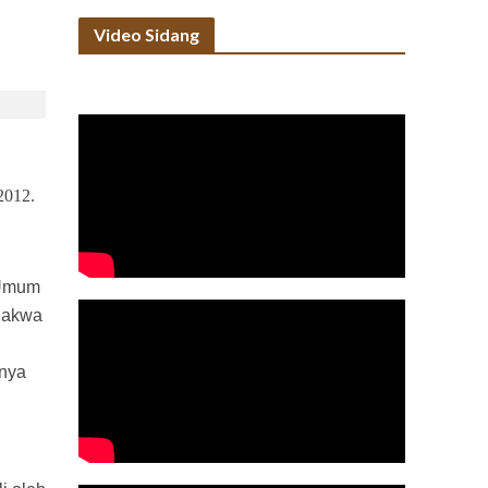
Video Sidang
2012.
 Umum
rdakwa
inya