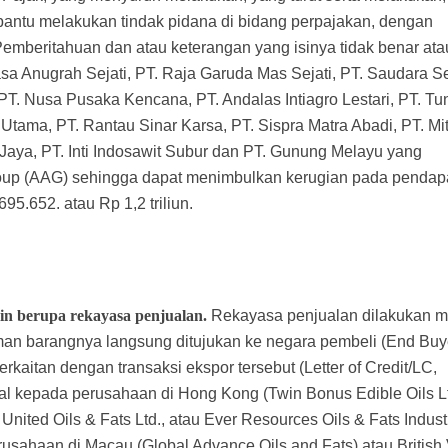
antu melakukan tindak pidana di bidang perpajakan, dengan
mberitahuan dan atau keterangan yang isinya tidak benar ata
sa Anugrah Sejati, PT. Raja Garuda Mas Sejati, PT. Saudara Se
PT. Nusa Pusaka Kencana, PT. Andalas Intiagro Lestari, PT. Tu
 Utama, PT. Rantau Sinar Karsa, PT. Sispra Matra Abadi, PT. Mi
Jaya, PT. Inti Indosawit Subur dan PT. Gunung Melayu yang
roup (AAG) sehingga dapat menimbulkan kerugian pada pendap
5.652. atau Rp 1,2 triliun.
ain berupa rekayasa penjualan.
Rekayasa penjualan dilakukan m
man barangnya langsung ditujukan ke negara pembeli (End Buye
kaitan dengan transaksi ekspor tersebut (Letter of Credit/LC,
jual kepada perusahaan di Hong Kong (Twin Bonus Edible Oils Lt
 United Oils & Fats Ltd., atau Ever Resources Oils & Fats Indust
erusahaan di Macau (Global Advance Oils and Fats) atau British 