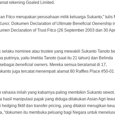
lamat rekening Goaled Limited.
dan Fitco merupakan perusahaan milik keluarga Sukanto,” tulis 
Kunci
. Dokumen Declaration of Ultimate Beneficial Ownership i
kumen Declaration of Trust Fitco (26 September 2003 dan 30 Apr
k selaku nominee atau trustee yang mewakili Sukanto Tanoto be
ua putrinya, yaitu Imelda Tanoto (saat itu 21 tahun) dan Belinda
t sebagai
beneficial owners.
Mereka semua beralamat di 17,
ukanto juga tercatat menempati alamat 80 Raffles Place #50-0
ahasia inilah yang kabarnya paling membikin Sukanto sewot.
na hasil manipulasi pajak yang diduga dilakukan Asian Agri lewa
i hedging fiktif dan transfer pricing, yang ditaksir merugikan ke
Metta, “dokumen itu membuka peluang bagi Negara untuk menelusu