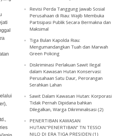
Revisi Perda Tanggung Jawab Sosial
u
Perusahaan di Riau: Wajib Membuka
Partisipasi Publik Secara Bermakna dan
jati
Maksimal
nggal
tra
Tiga Bulan Kapolda Riau:
Mengumandangkan Tuah dan Marwah
Green Policing
atan
Diskriminasi Perlakuan Sawit Ilegal
dalam Kawasan Hutan Konservasi:
Perusahaan Satu Daur, Perorangan
Serahkan Lahan
Sawit Dalam Kawasan Hutan: Korporasi
elalui
Tidak Pernah Dipidana bahkan
r),
Dilegalkan, Warga Dikriminalisasi (2)
d.,
PENERTIBAN KAWASAN
HUTAN:”PENERTIBAN” TN TESSO
ries
NILO DI ERA TIGA PRESIDEN (1)
Virgin