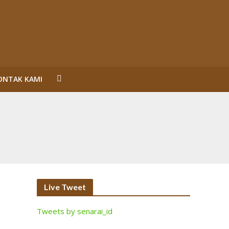
ONTAK KAMI
un Reformasi
SL Karena Melanggar Prinsip Bisnis dan HAM serta
ecara Bermakna dan Maksimal
Perorangan Serahkan Lahan
inalisasi (2)
Live Tweet
Tweets by senarai_id