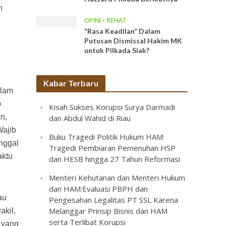
n
OPINI
•
REHAT
“Rasa Keadilan” Dalam
Putusan Dismissal Hakim MK
untuk Pilkada Siak?
Kabar Terbaru
alam
b
Kisah Sukses Korupsi Surya Darmadi
n,
dan Abdul Wahid di Riau
Wajib
Buku Tragedi Politik Hukum HAM:
nggal
Tragedi Pembiaran Pemenuhan HSP
aktu
dan HESB hingga 27 Tahun Reformasi
Menteri Kehutanan dan Menteri Hukum
dan HAM:Evaluasi PBPH dan
au
Pengesahan Legalitas PT SSL Karena
Melanggar Prinsip Bisnis dan HAM
akil,
serta Terlibat Korupsi
 yang