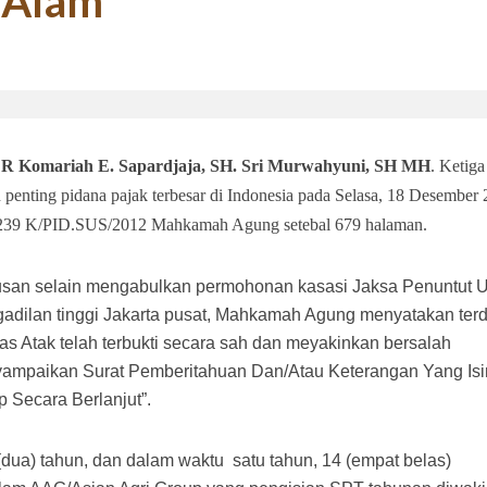
 Alam
si 1998: Menanti Aksi Kepala Daerah Mengaudit Bisnis dan HAM
DR Komariah E. Sapardjaja, SH. Sri Murwahyuni, SH MH
. Ketiga
enting pidana pajak terbesar di Indonesia pada Selasa, 18 Desember 
 2239 K/PID.SUS/2012 Mahkamah Agung setebal 679 halaman.
utusan selain mengabulkan permohonan kasasi Jaksa Penuntut
adilan tinggi Jakarta pusat, Mahkamah Agung menyatakan te
 Bupati Siak Terpilih, Menghentikan Moral Hazzard Pilkada Berikutnya
ias Atak telah terbukti secara sah dan meyakinkan bersalah
yampaikan Surat Pemberitahuan Dan/Atau Keterangan Yang Is
 Secara Berlanjut”.
 (dua) tahun, dan dalam waktu
satu tahun, 14 (empat belas)