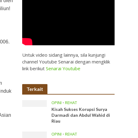
i oleh
liun!
006.
Untuk video sidang lainnya, sila kunjungi
channel Youtube Senarai dengan mengklik
g
link berikut
Senarai Youtube
m
Terkait
induk
OPINI
•
REHAT
Kisah Sukses Korupsi Surya
Asian
Darmadi dan Abdul Wahid di
Riau
OPINI
•
REHAT