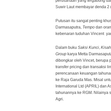
perusahaan yang tergabung dal
Suwir Laut membayar denda 2 (du
Putusan itu sangat penting khu
Darmasaputra,
Tempo
dan oran
kebenaran tuduhan Vincent
ya
Dalam buku
Saksi Kunci
,
Kisah
Group
karya Metta Darmasaputa
dibongkar oleh Vincet, berupa 
transfer pricing dan transaksi l
perencanaan keuangan tahunan 
ke Raja Garuda Mas. Misal unt
International Ltd (APRIL) dan 
tahunannya ke RGM. Nilainya se
Agri.