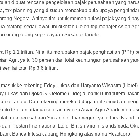
itulah dibuat rencana pengelolaan pajak perusahaan yang haru
ya, tax planning yang disusun mencakup pula upaya penghinda
ilarang Negara. Artinya tim untuk memanipulasi pajak yang diba
matang sedari awal. Ini diketahui oleh top manajer Asian Agri
an orang-orang kepercayaan Sukanto Tanoto.
a Rp 1,1 triliun. Nilai itu merupakan pajak penghasilan (PPh) 
an Agri, yaitu 30 persen dari total keuntungan perusahaan yan
 senilai total Rp 3,6 triliun.
u masuk ke rekening Eddy Lukas dan Haryanto Wisastra (Harel) 
y Lukas dan Djoko S. Oetomo (Eldo) di bank Bumiputera Jakar
nto Tanoto. Dari rekening mereka diduga duit kemudian menga
i itu tercium adanya setoran dividen Asian Agro Abadi Internas
ntah dua perusahaan Sukanto di luar negeri, yaitu First Island T
dan Treston International Ltd di British Virgin Islands pada Okt
i bank Banca Intesa cabang Hongkong atas nama Headcorp