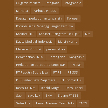
Gugatan Perdata
Infografis
Infographic
Karhutla
Karhutla PT SSS
Kegiatan perkebunan tanpa izin
Korupsi
Korupsi Dana Penanggulangan Karhutla
Korupsi RTH
Korupsi Ruang terbuka Hijau
KPK
Kuasa Media di Indonesia
Marvin Harris
Melawan Korupsi
perambahan
Perambahan TNTN
Perang dan Tukang Sihir
Perkebunan Beroperasi tanpa IUP
PN Siak
PT Peputra Supra Jaya
PT PSJ
PT SSS
PT Sumber Sawit Sejahtera
PT Triomas FDI
Revisi UU KPK
Rinaldi Mugni
Ross Tapsell
Sapi
save kpk
SHM
Sidang PT SSS
Suherlina
Taman Nasional Tesso Nilo
TNTN