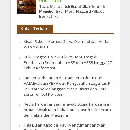
OPINI
•
REHAT
Tugas Mulia untuk Bupati Siak Terpilih,
Menghentikan Moral Hazzard Pilkada
Berikutnya
Kabar Terbaru
Kisah Sukses Korupsi Surya Darmadi dan Abdul
Wahid di Riau
Buku Tragedi Politik Hukum HAM: Tragedi
Pembiaran Pemenuhan HSP dan HESB hingga 27
Tahun Reformasi
Menteri Kehutanan dan Menteri Hukum dan
HAM:Evaluasi PBPH dan Pengesahan Legalitas PT
SSL Karena Melanggar Prinsip Bisnis dan HAM
serta Terlibat Korupsi
Revisi Perda Tanggung Jawab Sosial Perusahaan
di Riau: Wajib Membuka Partisipasi Publik Secara
Bermakna dan Maksimal
Tiga Bulan Kapolda Riau: Mengumandangkan