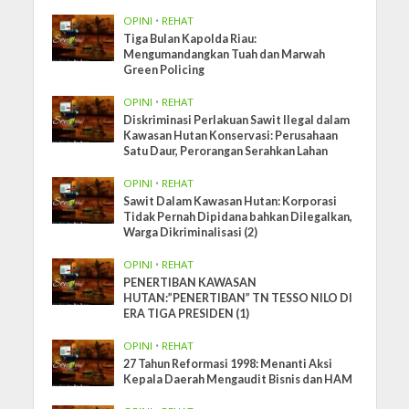
OPINI
•
REHAT
Tiga Bulan Kapolda Riau:
Mengumandangkan Tuah dan Marwah
Green Policing
OPINI
•
REHAT
Diskriminasi Perlakuan Sawit Ilegal dalam
Kawasan Hutan Konservasi: Perusahaan
Satu Daur, Perorangan Serahkan Lahan
OPINI
•
REHAT
Sawit Dalam Kawasan Hutan: Korporasi
Tidak Pernah Dipidana bahkan Dilegalkan,
Warga Dikriminalisasi (2)
OPINI
•
REHAT
PENERTIBAN KAWASAN
HUTAN:”PENERTIBAN” TN TESSO NILO DI
ERA TIGA PRESIDEN (1)
OPINI
•
REHAT
27 Tahun Reformasi 1998: Menanti Aksi
Kepala Daerah Mengaudit Bisnis dan HAM