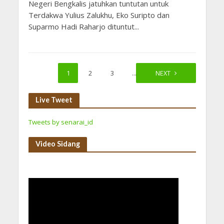
Negeri Bengkalis jatuhkan tuntutan untuk
Terdakwa Yulius Zalukhu, Eko Suripto dan
Suparmo Hadi Raharjo dituntut...
1
2
3
…
20
NEXT
Live Tweet
Tweets by senarai_id
Video Sidang