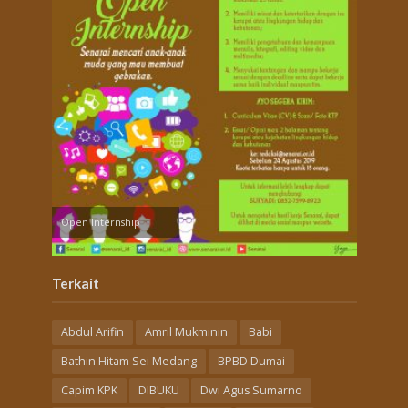
Open Internship
Terkait
Abdul Arifin
Amril Mukminin
Babi
Bathin Hitam Sei Medang
BPBD Dumai
Capim KPK
DIBUKU
Dwi Agus Sumarno