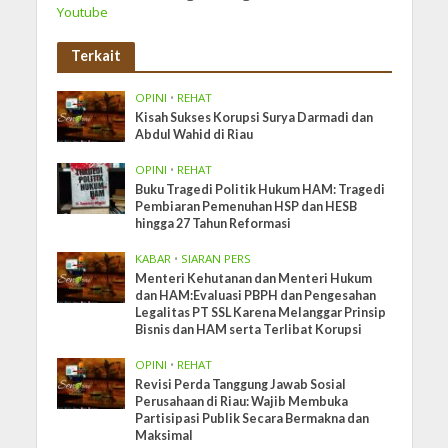
Youtube
Terkait
OPINI
•
REHAT
Kisah Sukses Korupsi Surya Darmadi dan
Abdul Wahid di Riau
OPINI
•
REHAT
Buku Tragedi Politik Hukum HAM: Tragedi
Pembiaran Pemenuhan HSP dan HESB
hingga 27 Tahun Reformasi
KABAR
•
SIARAN PERS
Menteri Kehutanan dan Menteri Hukum
dan HAM:Evaluasi PBPH dan Pengesahan
Legalitas PT SSL Karena Melanggar Prinsip
Bisnis dan HAM serta Terlibat Korupsi
OPINI
•
REHAT
Revisi Perda Tanggung Jawab Sosial
Perusahaan di Riau: Wajib Membuka
Partisipasi Publik Secara Bermakna dan
Maksimal