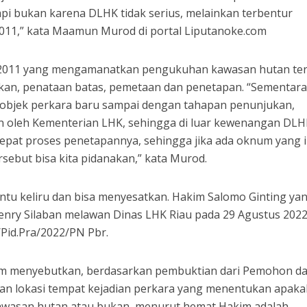
i bukan karena DLHK tidak serius, melainkan terbentur
11,” kata Maamun Murod di portal Liputanoke.com
2011 yang mengamanatkan pengukuhan kawasan hutan terd
ukan, penataan batas, pemetaan dan penetapan. “Sementara
objek perkara baru sampai dengan tahapan penunjukan,
 oleh Kementerian LHK, sehingga di luar kewenangan DLH
pat proses penetapannya, sehingga jika ada oknum yang 
ebut bisa kita pidanakan,” kata Murod.
u keliru dan bisa menyesatkan. Hakim Salomo Ginting ya
nry Silaban melawan Dinas LHK Riau pada 29 Agustus 202
Pid.Pra/2022/PN Pbr.
m menyebutkan, berdasarkan pembuktian dari Pemohon d
 lokasi tempat kejadian perkara yang menentukan apaka
awasan hutan atau bukan, menurut hemat Hakim adalah