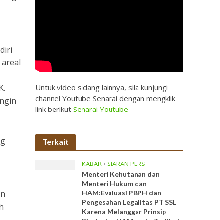
iri
 areal
K.
Untuk video sidang lainnya, sila kunjungi
channel Youtube Senarai dengan mengklik
ingin
link berikut
Senarai Youtube
ng
Terkait
2
KABAR
•
SIARAN PERS
Menteri Kehutanan dan
Menteri Hukum dan
an
HAM:Evaluasi PBPH dan
Pengesahan Legalitas PT SSL
h
Karena Melanggar Prinsip