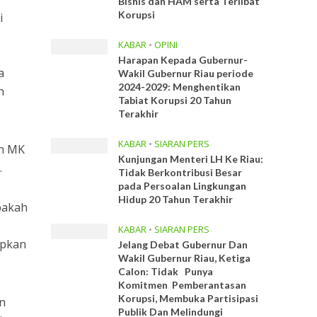
Bisnis dan HAM serta Terlibat
Korupsi
i
KABAR
•
OPINI
Harapan Kepada Gubernur-
a
Wakil Gubernur Riau periode
2024-2029: Menghentikan
n
Tabiat Korupsi 20 Tahun
Terakhir
KABAR
•
SIARAN PERS
an MK
Kunjungan Menteri LH Ke Riau:
.
Tidak Berkontribusi Besar
pada Persoalan Lingkungan
Hidup 20 Tahun Terakhir
pakah
KABAR
•
SIARAN PERS
apkan
Jelang Debat Gubernur Dan
Wakil Gubernur Riau, Ketiga
Calon: Tidak Punya
Komitmen Pemberantasan
Korupsi, Membuka Partisipasi
n
Publik Dan Melindungi