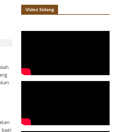
Video Sidang
alah
yang
hkan
akan
 bagi