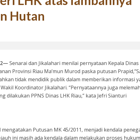
teri LHK atas lambannya
n Hutan
si 1998: Menanti Aksi Kepala Daerah Mengaudit Bisnis dan HAM
22—
Senarai dan Jikalahari menilai pernyataan Kepala Dinas
nan Provinsi Riau Ma’mun Murod paska putusan Prapid,”S
hkan tidak mendidik publik dalam memberikan informasi 
 Wakil Koordinator Jikalahari. “Pernyataannya juga melema
 Bupati Siak Terpilih, Menghentikan Moral Hazzard Pilkada Berikutnya
dilakukan PPNS Dinas LHK Riau,” kata Jefri Sianturi
mengatakan Putusan MK 45/2011, menjadi kendala peneg
jauh ini masih ada kendala dalam melakukan proses hukum