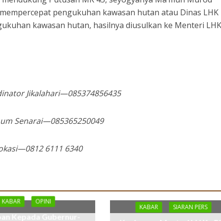
 mempercepat pengukuhan kawasan hutan atau Dinas LHK
gukuhan kawasan hutan, hasilnya diusulkan ke Menteri LHK
dinator Jikalahari—085374856435
 Umum Senarai—085365250049
vokasi—0812 6111 6340
KABAR
OPINI
KABAR
SIARAN PERS
an Kepada Gubernur-