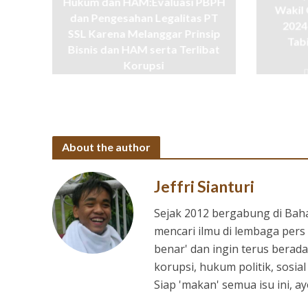
Hukum dan HAM:Evaluasi PBPH
Wakil 
dan Pengesahan Legalitas PT
2024
SSL Karena Melanggar Prinsip
Tab
Bisnis dan HAM serta Terlibat
Korupsi
11 months ago
About the author
Jeffri Sianturi
Sejak 2012 bergabung di Bah
mencari ilmu di lembaga pers 
benar' dan ingin terus berada
korupsi, hukum politik, sosia
Siap 'makan' semua isu ini, 