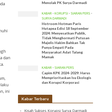
Menolak PK Surya Darmadi
ada
KABAR
•
KORUPSI
•
SIARAN PERS
•
SURYA DARMADI
1
Hotroom Hotman Paris
Hutapea Edisi 18 September
nuhi
2024: Menyesatkan Publik,
Tidak Menghormati Putusan
Majelis Hakim Bahkan Tak
Punya Empati Pada
ngh
Masyarakat Adat Talang
Mamak
ra dan
ta.
KABAR
•
SIARAN PERS
Capim KPK 2024-2029: Harus
um,
Memprioritaskan Isu Ekologis
dan Korupsi Korporasi
elaku
, ini
Kabar Terbaru
Kisah Sukses Korupsi Surya Darmadi