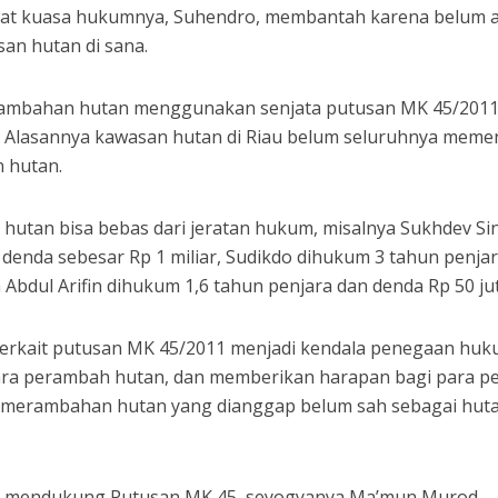
ewat kuasa hukumnya, Suhendro, membantah karena belum 
an hutan di sana.
perambahan hutan menggunakan senjata putusan MK 45/201
m. Alasannya kawasan hutan di Riau belum seluruhnya meme
 hutan.
hutan bisa bebas dari jeratan hukum, misalnya Sukhdev Si
denda sebesar Rp 1 miliar, Sudikdo dihukum 3 tahun penja
 Abdul Arifin dihukum 1,6 tahun penjara dan denda Rp 50 ju
 terkait putusan MK 45/2011 menjadi kendala penegaan huk
para perambah hutan, dan memberikan harapan bagi para p
merambahan hutan yang dianggap belum sah sebagai hutan
 mendukung Putusan MK 45, seyogyanya Ma’mun Murod