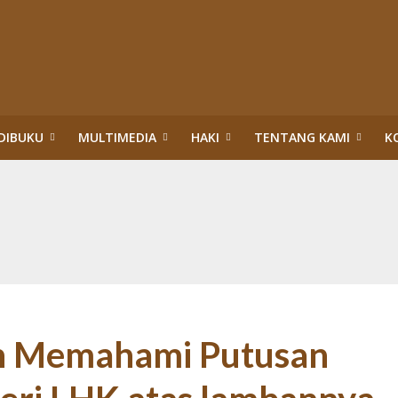
DIBUKU
MULTIMEDIA
HAKI
TENTANG KAMI
K
upsi Surya Darmadi dan Abdul Wahid di Riau
itik Hukum HAM: Tragedi Pembiaran Pemenuhan HSP dan HESB hingga 27 Tah
n dan Menteri Hukum dan HAM:Evaluasi PBPH dan Pengesahan Legalitas PT S
ggung Jawab Sosial Perusahaan di Riau: Wajib Membuka Partisipasi Publik S
da Riau: Mengumandangkan Tuah dan Marwah Green Policing
akuan Sawit Ilegal dalam Kawasan Hutan Konservasi: Perusahaan Satu Daur, 
an Hutan: Korporasi Tidak Pernah Dipidana bahkan Dilegalkan, Warga Dikrim
ASAN HUTAN:”PENERTIBAN” TN TESSO NILO DI ERA TIGA PRESIDEN (1)
h Memahami Putusan