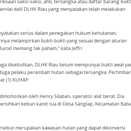
iksaan saksi-saksi, ahli, tersangka atau daftar barang bukti
enilai dalil DLHK Riau yang menyatakan telah melakukan
nyatakan serius dalam penegakan hukum kehutanan,
hnya melampirkan bukti-bukti yang sesuai dengan aturan
urod memang tak paham,” kata Jeffri
uga disebutkan, DLHK Riau belum mempunyai bukti awal ya
duga pelaku perambah hutan sebagai tersangka. Pertimba
yat (1) KUHAP.
 dimohonkan oleh Henry Silaban, operator alat berat. Dia
rsihkan kebun karet tua di Desa Sanglap, Kecamatan Bat
ersebut merupakan kawasan hutan yang dapat dikonversi.