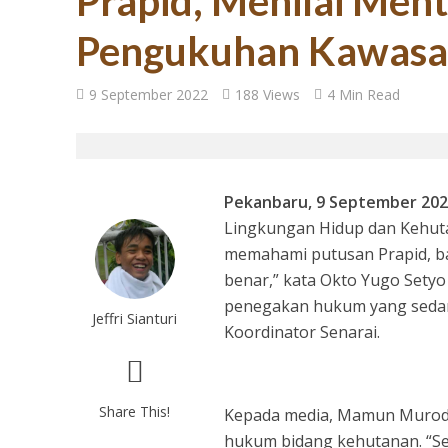
Prapid, Menilai Men
Pengukuhan Kawasa
27 Tahun Reforma
9 September 2022
188 Views
4 Min Read
Pekanbaru, 9 September 20
Lingkungan Hidup dan Kehuta
memahami putusan Prapid, ba
benar,” kata Okto Yugo Setyo
Tugas Mulia untuk
penegakan hukum yang sedang 
Jeffri Sianturi
Koordinator Senarai.
Share This!
Kepada media, Mamun Murod 
hukum bidang kehutanan. “Se