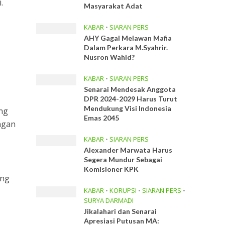
.
Masyarakat Adat
KABAR
•
SIARAN PERS
AHY Gagal Melawan Mafia
Dalam Perkara M.Syahrir.
Nusron Wahid?
KABAR
•
SIARAN PERS
Senarai Mendesak Anggota
DPR 2024-2029 Harus Turut
Mendukung Visi Indonesia
ng
Emas 2045
ngan
KABAR
•
SIARAN PERS
Alexander Marwata Harus
Segera Mundur Sebagai
Komisioner KPK
ang
KABAR
•
KORUPSI
•
SIARAN PERS
•
SURYA DARMADI
Jikalahari dan Senarai
Apresiasi Putusan MA: