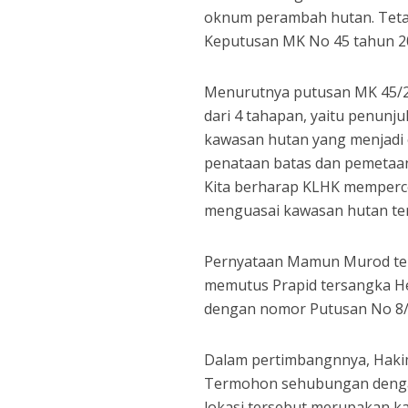
oknum perambah hutan. Tetap
Keputusan MK No 45 tahun 20
Menurutnya putusan MK 45/
dari 4 tahapan, yaitu penunj
kawasan hutan yang menjadi 
penataan batas dan pemetaan
Kita berharap KLHK memperce
menguasai kawasan hutan ters
Pernyataan Mamun Murod tent
memutus Prapid tersangka He
dengan nomor Putusan No 8/
Dalam pertimbangnnya, Haki
Termohon sehubungan dengan
lokasi tersebut merupakan k