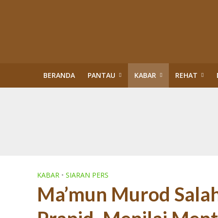
BERANDA
PANTAU
KABAR
REHAT
Kisah Sukses Kor
Buku Tragedi Pol
Menteri Kehutana
Terlibat Korupsi
Revisi Perda Tan
Tiga Bulan Kapol
Diskriminasi Perl
Sawit Dalam Kawas
PENERTIBAN KAW
KABAR
•
SIARAN PERS
Ma’mun Murod Sala