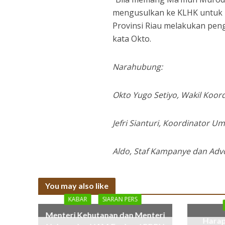
mengusulkan ke KLHK untuk
Provinsi Riau melakukan pen
kata Okto.
Narahubung:
Okto Yugo Setiyo, Wakil Koor
Jefri Sianturi, Koordinator
Aldo, Staf Kampanye dan Ad
You may also like
KABAR
SIARAN PERS
Menteri Kehutanan dan Menteri
Harap