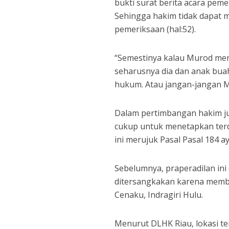
bukti surat berita acara pemer
Sehingga hakim tidak dapat m
pemeriksaan (hal:52).
“Semestinya kalau Murod me
seharusnya dia dan anak bua
hukum. Atau jangan-jangan M
Dalam pertimbangan hakim j
cukup untuk menetapkan ter
ini merujuk Pasal Pasal 184 a
Sebelumnya, praperadilan ini
ditersangkakan karena membe
Cenaku, Indragiri Hulu.
Menurut DLHK Riau, lokasi t