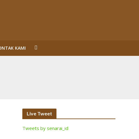
ONTAK KAMI
un Reformasi
SL Karena Melanggar Prinsip Bisnis dan HAM serta
ecara Bermakna dan Maksimal
Perorangan Serahkan Lahan
inalisasi (2)
Live Tweet
Tweets by senarai_id