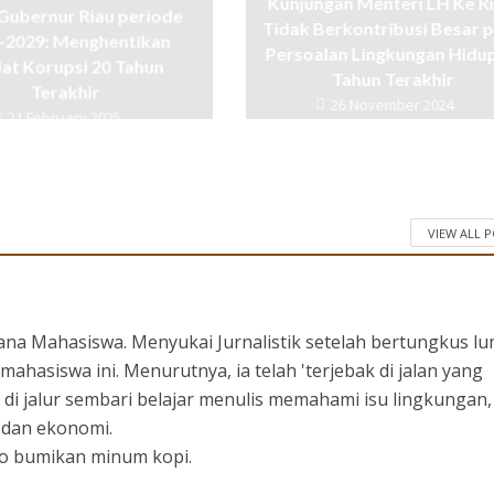
Kunjungan Menteri LH Ke Ri
Gubernur Riau periode
Tidak Berkontribusi Besar 
-2029: Menghentikan
Persoalan Lingkungan Hidu
iat Korupsi 20 Tahun
Tahun Terakhir
Terakhir
26 November 2024
21 February 2025
VIEW ALL 
ana Mahasiswa. Menyukai Jurnalistik setelah bertungkus l
mahasiswa ini. Menurutnya, ia telah 'terjebak di jalan yang
 di jalur sembari belajar menulis memahami isu lingkungan,
l dan ekonomi.
ayo bumikan minum kopi.