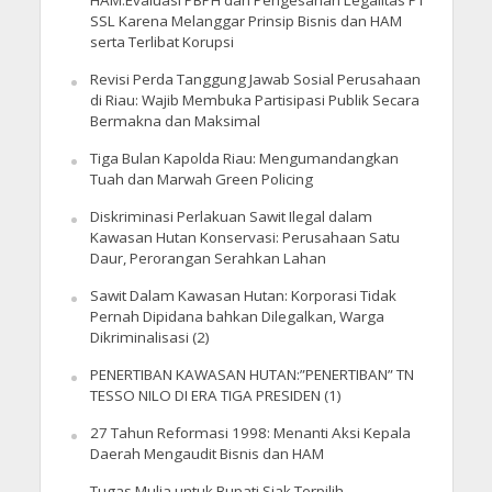
HAM:Evaluasi PBPH dan Pengesahan Legalitas PT
SSL Karena Melanggar Prinsip Bisnis dan HAM
serta Terlibat Korupsi
Revisi Perda Tanggung Jawab Sosial Perusahaan
di Riau: Wajib Membuka Partisipasi Publik Secara
Bermakna dan Maksimal
Tiga Bulan Kapolda Riau: Mengumandangkan
Tuah dan Marwah Green Policing
Diskriminasi Perlakuan Sawit Ilegal dalam
Kawasan Hutan Konservasi: Perusahaan Satu
Daur, Perorangan Serahkan Lahan
Sawit Dalam Kawasan Hutan: Korporasi Tidak
Pernah Dipidana bahkan Dilegalkan, Warga
Dikriminalisasi (2)
PENERTIBAN KAWASAN HUTAN:”PENERTIBAN” TN
TESSO NILO DI ERA TIGA PRESIDEN (1)
27 Tahun Reformasi 1998: Menanti Aksi Kepala
Daerah Mengaudit Bisnis dan HAM
Tugas Mulia untuk Bupati Siak Terpilih,