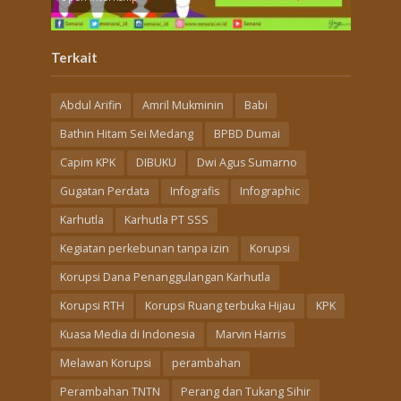
Terkait
Abdul Arifin
Amril Mukminin
Babi
Bathin Hitam Sei Medang
BPBD Dumai
Capim KPK
DIBUKU
Dwi Agus Sumarno
Gugatan Perdata
Infografis
Infographic
Karhutla
Karhutla PT SSS
Kegiatan perkebunan tanpa izin
Korupsi
Korupsi Dana Penanggulangan Karhutla
Korupsi RTH
Korupsi Ruang terbuka Hijau
KPK
Kuasa Media di Indonesia
Marvin Harris
Melawan Korupsi
perambahan
Perambahan TNTN
Perang dan Tukang Sihir