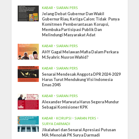
KABAR
•
SIARAN PERS
Jelang Debat Gubernur Dan Wakil
Gubernur Riau, Ketiga Calon: Tidak Punya
Komitmen Pemberantasan Korupsi,
Membuka Partisipasi Publik Dan
Melindungi Masyarakat Adat
KABAR
•
SIARAN PERS
AHY Gagal Melawan Mafia Dalam Perkara
M.Syahrir. Nusron Wahid?
KABAR
•
SIARAN PERS
Senarai Mendesak Anggota DPR 2024-2029
Harus Turut Mendukung Visi Indonesia
Emas 2045
KABAR
•
SIARAN PERS
Alexander Marwata Harus Segera Mundur
Sebagai Komisioner KPK
KABAR
•
KORUPSI
•
SIARAN PERS
•
SURYA DARMADI
Jikalahari dan Senarai Apresiasi Putusan
MA: Menolak PK Surya Darmadi