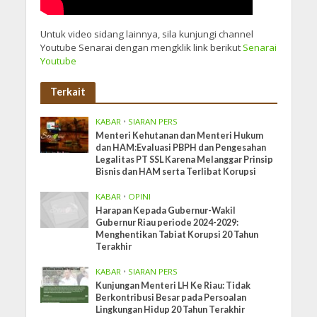
Untuk video sidang lainnya, sila kunjungi channel
Youtube Senarai dengan mengklik link berikut
Senarai
Youtube
Terkait
KABAR
•
SIARAN PERS
Menteri Kehutanan dan Menteri Hukum
dan HAM:Evaluasi PBPH dan Pengesahan
Legalitas PT SSL Karena Melanggar Prinsip
Bisnis dan HAM serta Terlibat Korupsi
KABAR
•
OPINI
Harapan Kepada Gubernur-Wakil
Gubernur Riau periode 2024-2029:
Menghentikan Tabiat Korupsi 20 Tahun
Terakhir
KABAR
•
SIARAN PERS
Kunjungan Menteri LH Ke Riau: Tidak
Berkontribusi Besar pada Persoalan
Lingkungan Hidup 20 Tahun Terakhir