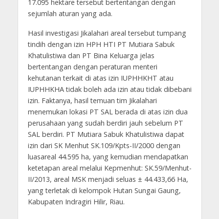
17.095 hektare tersebut bertentangan dengan
sejumlah aturan yang ada.
Hasil investigasi Jikalahari areal tersebut tumpang
tindih dengan izin HPH HTI PT Mutiara Sabuk
Khatulistiwa dan PT Bina Keluarga jelas
bertentangan dengan peraturan menteri
kehutanan terkait di atas izin IUPHHKHT atau
IUPHHKHA tidak boleh ada izin atau tidak dibebani
izin. Faktanya, hasil temuan tim Jikalahari
menemukan lokasi PT SAL berada di atas izin dua
perusahaan yang sudah berdiri jauh sebelum PT
SAL berdiri. PT Mutiara Sabuk Khatulistiwa dapat
izin dari SK Menhut SK.109/Kpts-II/2000 dengan
luasareal 44.595 ha, yang kemudian mendapatkan
ketetapan areal melalui Kepmenhut: SK.59/Menhut-
II/2013, areal MSK menjadi seluas ± 44.433,66 Ha,
yang terletak di kelompok Hutan Sungai Gaung,
Kabupaten Indragiri Hilir, Riau.