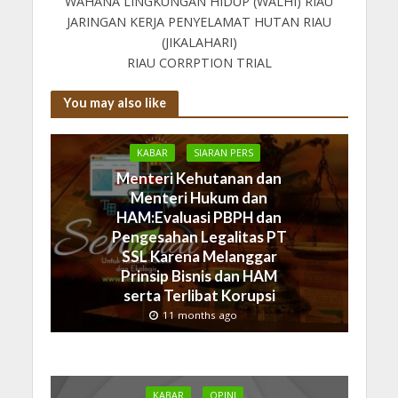
WAHANA LINGKUNGAN HIDUP (WALHI) RIAU
JARINGAN KERJA PENYELAMAT HUTAN RIAU
(JIKALAHARI)
RIAU CORRPTION TRIAL
You may also like
KABAR
SIARAN PERS
Menteri Kehutanan dan
Menteri Hukum dan
HAM:Evaluasi PBPH dan
Pengesahan Legalitas PT
SSL Karena Melanggar
Prinsip Bisnis dan HAM
serta Terlibat Korupsi
11 months ago
KABAR
OPINI