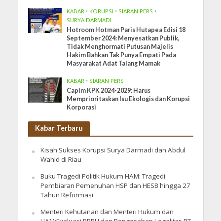
KABAR
•
KORUPSI
•
SIARAN PERS
•
SURYA DARMADI
Hotroom Hotman Paris Hutapea Edisi 18
September 2024: Menyesatkan Publik,
Tidak Menghormati Putusan Majelis
Hakim Bahkan Tak Punya Empati Pada
Masyarakat Adat Talang Mamak
KABAR
•
SIARAN PERS
Capim KPK 2024-2029: Harus
Memprioritaskan Isu Ekologis dan Korupsi
Korporasi
Kabar Terbaru
Kisah Sukses Korupsi Surya Darmadi dan Abdul
Wahid di Riau
Buku Tragedi Politik Hukum HAM: Tragedi
Pembiaran Pemenuhan HSP dan HESB hingga 27
Tahun Reformasi
Menteri Kehutanan dan Menteri Hukum dan