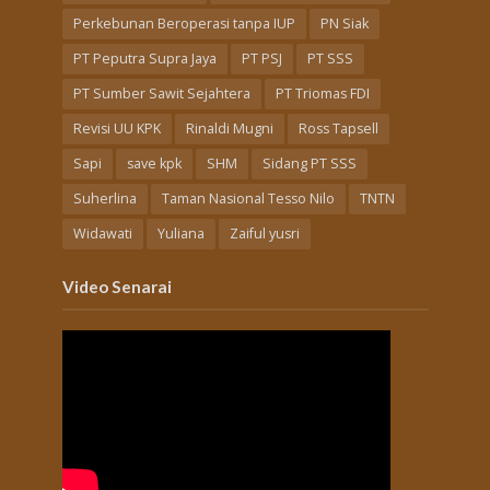
Perkebunan Beroperasi tanpa IUP
PN Siak
PT Peputra Supra Jaya
PT PSJ
PT SSS
PT Sumber Sawit Sejahtera
PT Triomas FDI
Revisi UU KPK
Rinaldi Mugni
Ross Tapsell
Sapi
save kpk
SHM
Sidang PT SSS
Suherlina
Taman Nasional Tesso Nilo
TNTN
Widawati
Yuliana
Zaiful yusri
Video Senarai