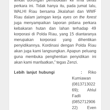
terkait dorongan pembukaan ke lima belas
perkara ini. Tidak hanya itu, pada jumat lalu,
WALHI Riau bersama Jikalahari dan WWF
Riau dalam jaringan kerja
eyes on the forest
juga menyampaikan laporan pidana perkara
kebakaran hutan dan lahan terhadap 49
korporasi di Polda Riau, yang 15 diantaranya
merupakan korporasi yang dihentikan
penyidikannya. Kordinasi dengan Polda Riau
akan juga kami langsungkan. Apapun peluang
guna membuka penghentian penyidikan ini
akan kami manfaatkan,” tegas Zenzi.
Lebih lanjut hubungi :
Riko
Kurniawan
(0813713022
69); Ahlul
Fadli
(0852712906
22) Even