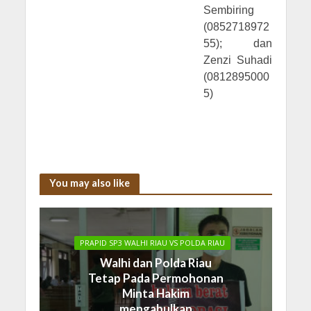
Sembiring
(0852718972
55); dan
Zenzi Suhadi
(0812895000
5)
You may also like
PRAPID SP3 WALHI RIAU VS POLDA RIAU
Walhi dan Polda Riau
Tetap Pada Permohonan
Minta Hakim
mengabulkan