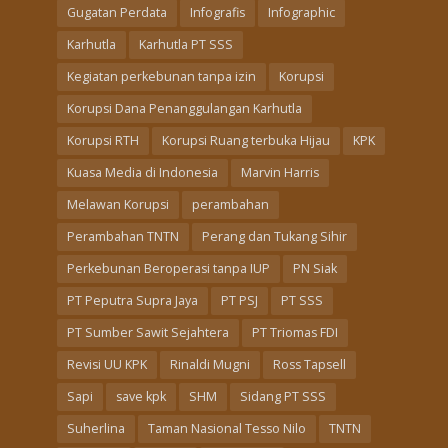
Gugatan Perdata
Infografis
Infographic
Karhutla
Karhutla PT SSS
Kegiatan perkebunan tanpa izin
Korupsi
Korupsi Dana Penanggulangan Karhutla
Korupsi RTH
Korupsi Ruang terbuka Hijau
KPK
Kuasa Media di Indonesia
Marvin Harris
Melawan Korupsi
perambahan
Perambahan TNTN
Perang dan Tukang Sihir
Perkebunan Beroperasi tanpa IUP
PN Siak
PT Peputra Supra Jaya
PT PSJ
PT SSS
PT Sumber Sawit Sejahtera
PT Triomas FDI
Revisi UU KPK
Rinaldi Mugni
Ross Tapsell
Sapi
save kpk
SHM
Sidang PT SSS
Suherlina
Taman Nasional Tesso Nilo
TNTN