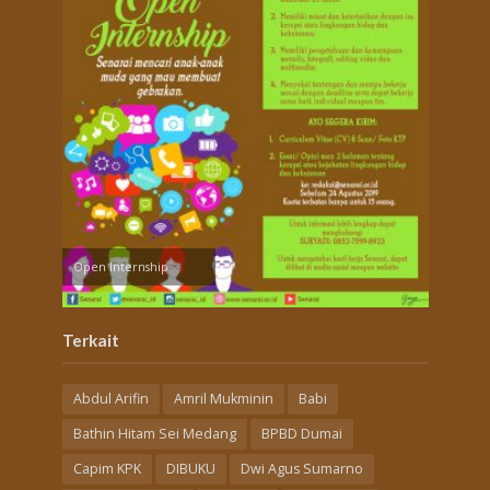
Open Internship
Terkait
Abdul Arifin
Amril Mukminin
Babi
Bathin Hitam Sei Medang
BPBD Dumai
Capim KPK
DIBUKU
Dwi Agus Sumarno