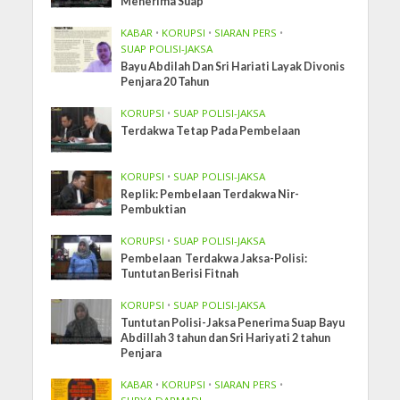
Menerima Suap
KABAR
•
KORUPSI
•
SIARAN PERS
•
SUAP POLISI-JAKSA
Bayu Abdilah Dan Sri Hariati Layak Divonis
Penjara 20 Tahun
KORUPSI
•
SUAP POLISI-JAKSA
Terdakwa Tetap Pada Pembelaan
KORUPSI
•
SUAP POLISI-JAKSA
Replik: Pembelaan Terdakwa Nir-
Pembuktian
KORUPSI
•
SUAP POLISI-JAKSA
Pembelaan Terdakwa Jaksa-Polisi:
Tuntutan Berisi Fitnah
KORUPSI
•
SUAP POLISI-JAKSA
Tuntutan Polisi-Jaksa Penerima Suap Bayu
Abdillah 3 tahun dan Sri Hariyati 2 tahun
Penjara
KABAR
•
KORUPSI
•
SIARAN PERS
•