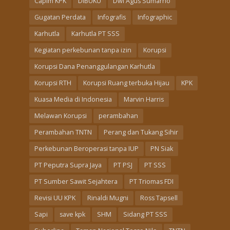
Capim KPK
DIBUKU
Dwi Agus Sumarno
Gugatan Perdata
Infografis
Infographic
Karhutla
Karhutla PT SSS
Kegiatan perkebunan tanpa izin
Korupsi
Korupsi Dana Penanggulangan Karhutla
Korupsi RTH
Korupsi Ruang terbuka Hijau
KPK
Kuasa Media di Indonesia
Marvin Harris
Melawan Korupsi
perambahan
Perambahan TNTN
Perang dan Tukang Sihir
Perkebunan Beroperasi tanpa IUP
PN Siak
PT Peputra Supra Jaya
PT PSJ
PT SSS
PT Sumber Sawit Sejahtera
PT Triomas FDI
Revisi UU KPK
Rinaldi Mugni
Ross Tapsell
Sapi
save kpk
SHM
Sidang PT SSS