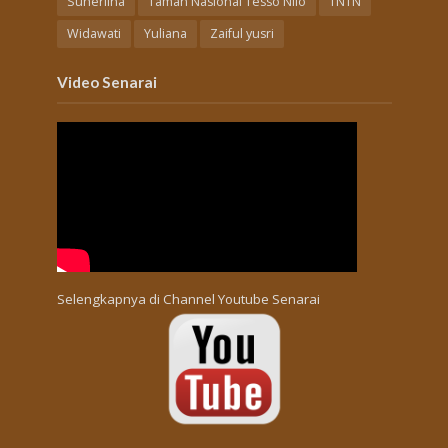
Suherlina
Taman Nasional Tesso Nilo
TNTN
Widawati
Yuliana
Zaiful yusri
Video Senarai
Selengkapnya di
Channel Youtube Senarai