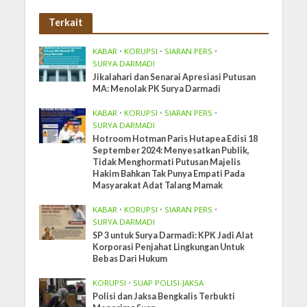
Terkait
KABAR
•
KORUPSI
•
SIARAN PERS
•
SURYA DARMADI
Jikalahari dan Senarai Apresiasi Putusan
MA: Menolak PK Surya Darmadi
KABAR
•
KORUPSI
•
SIARAN PERS
•
SURYA DARMADI
Hotroom Hotman Paris Hutapea Edisi 18
September 2024: Menyesatkan Publik,
Tidak Menghormati Putusan Majelis
Hakim Bahkan Tak Punya Empati Pada
Masyarakat Adat Talang Mamak
KABAR
•
KORUPSI
•
SIARAN PERS
•
SURYA DARMADI
SP 3 untuk Surya Darmadi: KPK Jadi Alat
Korporasi Penjahat Lingkungan Untuk
Bebas Dari Hukum
KORUPSI
•
SUAP POLISI-JAKSA
Polisi dan Jaksa Bengkalis Terbukti