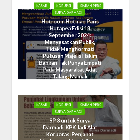
KABAR
KORUPSI
SIARAN PERS
SURYA DARMADI
Hotroom Hotman Paris
Hutapea Edisi 18
September 2024:
Menyesatkan Publik,
Tidak Menghormati
Putusan Majelis Hakim
Bahkan Tak Punya Empati
Pada Masyarakat Adat
Talang Mamak
19 September 2024
KABAR
KORUPSI
SIARAN PERS
SURYA DARMADI
SP 3 untuk Surya
Darmadi: KPK Jadi Alat
Korporasi Penjahat