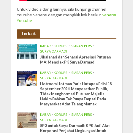
Untuk video sidang lainnya, sila kunjungi channel
Youtube Senarai dengan mengklik link berikut
Senarai
Youtube
Terkait
KABAR
•
KORUPSI
•
SIARAN PERS
•
SURYA DARMADI
Jikalahari dan Senarai Apresiasi Putusan
MA: Menolak PK Surya Darmadi
KABAR
•
KORUPSI
•
SIARAN PERS
•
SURYA DARMADI
Hotroom Hotman Paris Hutapea Edisi 18
September 2024: Menyesatkan Publik,
Tidak Menghormati Putusan Majelis
Hakim Bahkan Tak Punya Empati Pada
Masyarakat Adat Talang Mamak
KABAR
•
KORUPSI
•
SIARAN PERS
•
SURYA DARMADI
SP 3 untuk Surya Darmadi: KPK Jadi Alat
Korporasi Penjahat Lingkungan Untuk