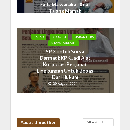
Pada Masyarakat Adat
Talang Mamak
19 September 2024
KABAR
KORUPSI
SIARAN PERS
SURYA DARMADI
SP 3 untuk Surya
Darmadi: KPK Jadi Alat
Korporasi Penjahat
Lingkungan Untuk Bebas
Dari Hukum
29 August 2024
About the author
VIEW ALL POSTS