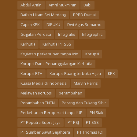
Abdul Arifin
Amril Mukminin
Babi
Bathin Hitam Sei Medang
BPBD Dumai
Capim KPK
DIBUKU
Dwi Agus Sumarno
Gugatan Perdata
Infografis
Infographic
Karhutla
Karhutla PT SSS
Kegiatan perkebunan tanpa izin
Korupsi
Korupsi Dana Penanggulangan Karhutla
Korupsi RTH
Korupsi Ruang terbuka Hijau
KPK
Kuasa Media di Indonesia
Marvin Harris
Melawan Korupsi
perambahan
Perambahan TNTN
Perang dan Tukang Sihir
Perkebunan Beroperasi tanpa IUP
PN Siak
PT Peputra Supra Jaya
PT PSJ
PT SSS
PT Sumber Sawit Sejahtera
PT Triomas FDI