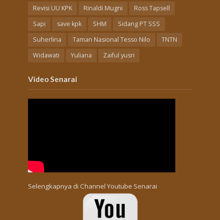
Revisi UU KPK
Rinaldi Mugni
Ross Tapsell
Sapi
save kpk
SHM
Sidang PT SSS
Suherlina
Taman Nasional Tesso Nilo
TNTN
Widawati
Yuliana
Zaiful yusri
Video Senarai
Selengkapnya di
Channel Youtube Senarai