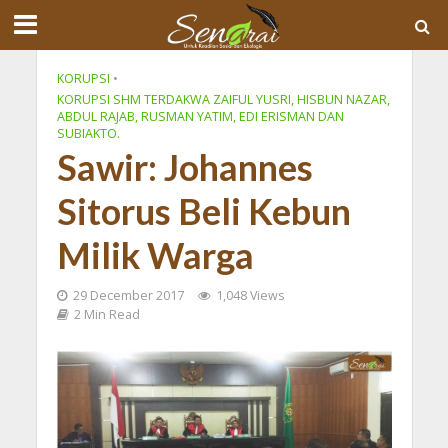
KORUPSI
•
KORUPSI SHM TERDAKWA ZAIFUL YUSRI, HISBUN NAZAR,
ABDUL RAJAB, RUSMAN YATIM, EDI ERISMAN DAN
SUBIAKTO.
Sawir: Johannes
Sitorus Beli Kebun
Milik Warga
29 December 2017
1,048 Views
2 Min Read