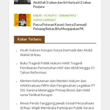
Abdillah 3 tahun dan Sri Hariyati 2 tahun
Penjara
KABAR
•
KORUPSI
•
SIARAN PERS
•
SURYA DARMADI
Pasca Putusan Kasasi: Surya Darmadi
Peluang Bebas Bila Mengajukan PK
Kabar Terbaru
Kisah Sukses Korupsi Surya Darmadi dan Abdul
Wahid di Riau
Buku Tragedi Politik Hukum HAM: Tragedi
Pembiaran Pemenuhan HSP dan HESB hingga 27
Tahun Reformasi
Menteri Kehutanan dan Menteri Hukum dan
HAM:Evaluasi PBPH dan Pengesahan Legalitas PT
SSL Karena Melanggar Prinsip Bisnis dan HAM
serta Terlibat Korupsi
Revisi Perda Tanggung Jawab Sosial Perusahaan
di Riau: Wajib Membuka Partisipasi Publik Secara