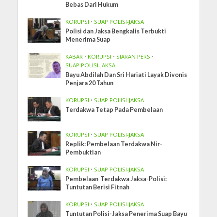
Bebas Dari Hukum
KORUPSI
•
SUAP POLISI-JAKSA
Polisi dan Jaksa Bengkalis Terbukti
Menerima Suap
KABAR
•
KORUPSI
•
SIARAN PERS
•
SUAP POLISI-JAKSA
Bayu Abdilah Dan Sri Hariati Layak Divonis
Penjara 20 Tahun
KORUPSI
•
SUAP POLISI-JAKSA
Terdakwa Tetap Pada Pembelaan
KORUPSI
•
SUAP POLISI-JAKSA
Replik: Pembelaan Terdakwa Nir-
Pembuktian
KORUPSI
•
SUAP POLISI-JAKSA
Pembelaan Terdakwa Jaksa-Polisi:
Tuntutan Berisi Fitnah
KORUPSI
•
SUAP POLISI-JAKSA
Tuntutan Polisi-Jaksa Penerima Suap Bayu