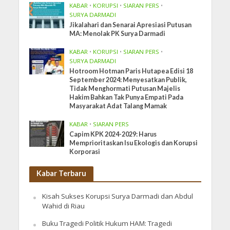
KABAR
•
KORUPSI
•
SIARAN PERS
•
SURYA DARMADI
Jikalahari dan Senarai Apresiasi Putusan
MA: Menolak PK Surya Darmadi
KABAR
•
KORUPSI
•
SIARAN PERS
•
SURYA DARMADI
Hotroom Hotman Paris Hutapea Edisi 18
September 2024: Menyesatkan Publik,
Tidak Menghormati Putusan Majelis
Hakim Bahkan Tak Punya Empati Pada
Masyarakat Adat Talang Mamak
KABAR
•
SIARAN PERS
Capim KPK 2024-2029: Harus
Memprioritaskan Isu Ekologis dan Korupsi
Korporasi
Kabar Terbaru
Kisah Sukses Korupsi Surya Darmadi dan Abdul
Wahid di Riau
Buku Tragedi Politik Hukum HAM: Tragedi