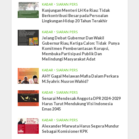
KABAR
•
SIARAN PERS
Kunjungan Menteri LH Ke Riau: Tidak
Berkontribusi Besar pada Persoalan
Lingkungan Hidup 20 Tahun Terakhir
KABAR
•
SIARAN PERS
Jelang Debat Gubernur Dan Wakil
Gubernur Riau, Ketiga Calon: Tidak Punya
Komitmen Pemberantasan Korupsi,
Membuka Partisipasi Publik Dan
Melindungi Masyarakat Adat
KABAR
•
SIARAN PERS
AHY Gagal Melawan Mafia Dalam Perkara
M.Syahrir. Nusron Wahid?
KABAR
•
SIARAN PERS
Senarai Mendesak Anggota DPR 2024-2029
Harus Turut Mendukung Visi Indonesia
Emas 2045
KABAR
•
SIARAN PERS
Alexander Marwata Harus Segera Mundur
Sebagai Komisioner KPK