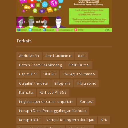
Open Internship
Terkait
Abdul Arifin
Amril Mukminin
Babi
Bathin Hitam Sei Medang
BPBD Dumai
Capim KPK
DIBUKU
Dwi Agus Sumarno
Gugatan Perdata
Infografis
Infographic
Karhutla
Karhutla PT SSS
Kegiatan perkebunan tanpa izin
Korupsi
Korupsi Dana Penanggulangan Karhutla
Korupsi RTH
Korupsi Ruang terbuka Hijau
KPK