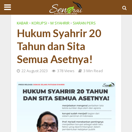
KABAR
•
KORUPSI
•
M SYAHRIR
•
SIARAN PERS
Hukum Syahrir 20
Tahun dan Sita
Semua Asetnya!
22 August 2023
378 Views
3 Min Read