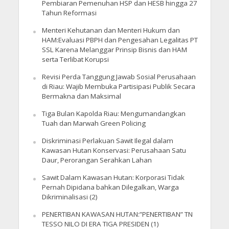
Pembiaran Pemenuhan HSP dan HESB hingga 27
Tahun Reformasi
Menteri Kehutanan dan Menteri Hukum dan
HAM:Evaluasi PBPH dan Pengesahan Legalitas PT
SSL Karena Melanggar Prinsip Bisnis dan HAM
serta Terlibat Korupsi
Revisi Perda Tanggung Jawab Sosial Perusahaan
di Riau: Wajib Membuka Partisipasi Publik Secara
Bermakna dan Maksimal
Tiga Bulan Kapolda Riau: Mengumandangkan
Tuah dan Marwah Green Policing
Diskriminasi Perlakuan Sawit Ilegal dalam
Kawasan Hutan Konservasi: Perusahaan Satu
Daur, Perorangan Serahkan Lahan
Sawit Dalam Kawasan Hutan: Korporasi Tidak
Pernah Dipidana bahkan Dilegalkan, Warga
Dikriminalisasi (2)
PENERTIBAN KAWASAN HUTAN:”PENERTIBAN” TN
TESSO NILO DI ERA TIGA PRESIDEN (1)