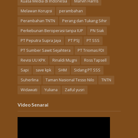
Kuasa Media di Indonesia
Marvin Harris
Melawan Korupsi
perambahan
Perambahan TNTN
Perang dan Tukang Sihir
Perkebunan Beroperasi tanpa IUP
PN Siak
PT Peputra Supra Jaya
PT PSJ
PT SSS
PT Sumber Sawit Sejahtera
PT Triomas FDI
Revisi UU KPK
Rinaldi Mugni
Ross Tapsell
Sapi
save kpk
SHM
Sidang PT SSS
Suherlina
Taman Nasional Tesso Nilo
TNTN
Widawati
Yuliana
Zaiful yusri
Video Senarai