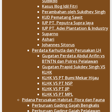
Sudikdo
Kasus Illog Idil Fitri
Perambahan oleh Sukdhev Singh
KUD Pematang Sawit
IUP PT. Peputra Supra Jaya
IUP PT. Adei Plantation & Industry
Suparno
Ashari
Johannes Sitorus
Perdata Karhutla dan Perusakan LH
Gugatan Perdata Abdul Arifin vs
BTNTN dan Polres Pelalawan
Gugatan Prapid Sukdev Singh VS
KLHK
KLHK VS PT Bumi Mekar Hijau
KLHK VS PT NSP
KLHK VS PT JJP
KLHK VS PT MPL
Pidana Perusakan Habitat, Flora dan Fauna
Perburuan Gading Gajah Bengkalis
Perburuan Gading Gajah Pelalawan