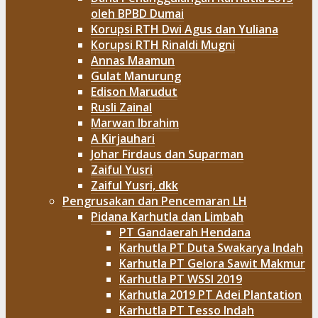
oleh BPBD Dumai
Korupsi RTH Dwi Agus dan Yuliana
Korupsi RTH Rinaldi Mugni
Annas Maamun
Gulat Manurung
Edison Marudut
Rusli Zainal
Marwan Ibrahim
A Kirjauhari
Johar Firdaus dan Suparman
Zaiful Yusri
Zaiful Yusri, dkk
Pengrusakan dan Pencemaran LH
Pidana Karhutla dan Limbah
PT Gandaerah Hendana
Karhutla PT Duta Swakarya Indah
Karhutla PT Gelora Sawit Makmur
Karhutla PT WSSI 2019
Karhutla 2019 PT Adei Plantation
Karhutla PT Tesso Indah