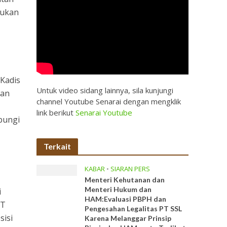
jukan
Kadis
Untuk video sidang lainnya, sila kunjungi
nan
channel Youtube Senarai dengan mengklik
link berikut
Senarai Youtube
bungi
Terkait
KABAR
•
SIARAN PERS
Menteri Kehutanan dan
Menteri Hukum dan
i
HAM:Evaluasi PBPH dan
PT
Pengesahan Legalitas PT SSL
sisi
Karena Melanggar Prinsip