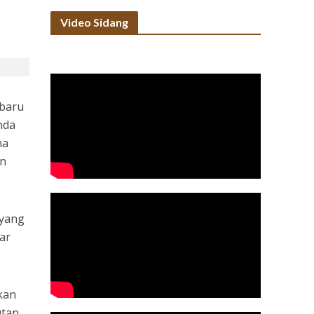
Video Sidang
nbaru
nda
na
an
 yang
ar
hkan
utan