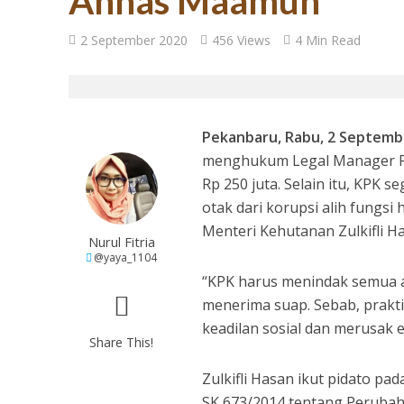
Annas Maamun
27 Tahun Reforma
2 September 2020
456 Views
4 Min Read
Pekanbaru, Rabu, 2 Septem
menghukum Legal Manager PT 
Rp 250 juta. Selain itu, KPK
otak dari korupsi alih fungs
Menteri Kehutanan Zulkifli H
Nurul Fitria
@yaya_1104
Tugas Mulia untuk
“KPK harus menindak semua ak
menerima suap. Sebab, prakti
keadilan sosial dan merusak ek
Share This!
Zulkifli Hasan ikut pidato pa
SK 673/2014 tentang Peruba