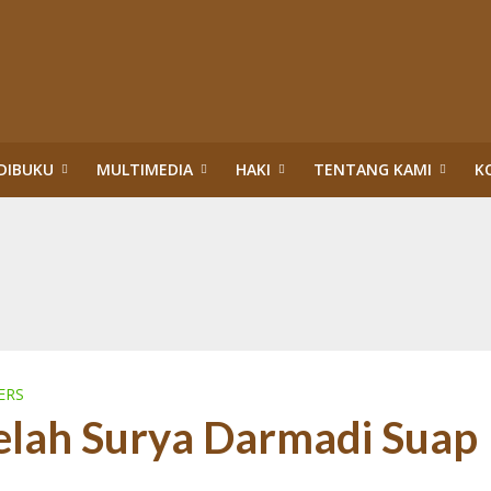
DIBUKU
MULTIMEDIA
HAKI
TENTANG KAMI
K
upsi Surya Darmadi dan Abdul Wahid di Riau
itik Hukum HAM: Tragedi Pembiaran Pemenuhan HSP dan HESB hingga 27 Tah
n dan Menteri Hukum dan HAM:Evaluasi PBPH dan Pengesahan Legalitas PT S
ggung Jawab Sosial Perusahaan di Riau: Wajib Membuka Partisipasi Publik S
da Riau: Mengumandangkan Tuah dan Marwah Green Policing
akuan Sawit Ilegal dalam Kawasan Hutan Konservasi: Perusahaan Satu Daur, 
an Hutan: Korporasi Tidak Pernah Dipidana bahkan Dilegalkan, Warga Dikrim
ASAN HUTAN:”PENERTIBAN” TN TESSO NILO DI ERA TIGA PRESIDEN (1)
ERS
Celah Surya Darmadi Suap