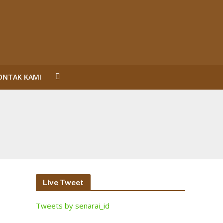
ONTAK KAMI
un Reformasi
SL Karena Melanggar Prinsip Bisnis dan HAM serta
ecara Bermakna dan Maksimal
Perorangan Serahkan Lahan
inalisasi (2)
Live Tweet
Tweets by senarai_id