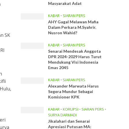
a
Masyarakat Adat
KABAR
•
SIARAN PERS
AHY Gagal Melawan Mafia
Dalam Perkara M.Syahrir.
Nusron Wahid?
an SK
KABAR
•
SIARAN PERS
 RI
Senarai Mendesak Anggota
DPR 2024-2029 Harus Turut
Mendukung Visi Indonesia
Emas 2045
n
KABAR
•
SIARAN PERS
fli
Alexander Marwata Harus
Hulu,
Segera Mundur Sebagai
Komisioner KPK
KABAR
•
KORUPSI
•
SIARAN PERS
•
SURYA DARMADI
eri
Jikalahari dan Senarai
urya
Apresiasi Putusan MA: