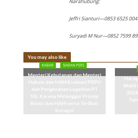
Narahubung:
Jeffri Sianturi—0853 6525 004
Suryadi M Nur—0852 7599 89
You may also like
KABAR
SIARAN PERS
Menteri Kehutanan dan Menteri
Harap
Hukum dan HAM:Evaluasi PBPH
Wakil 
dan Pengesahan Legalitas PT
2024
SSL Karena Melanggar Prinsip
Tab
Bisnis dan HAM serta Terlibat
Korupsi
11 months ago