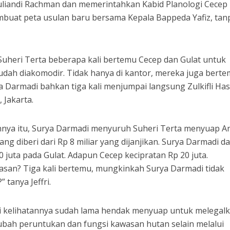
djuliandi Rachman dan memerintahkan Kabid Planologi Cecep
buat peta usulan baru bersama Kepala Bappeda Yafiz, tan
 Suheri Terta beberapa kali bertemu Cecep dan Gulat untuk
dah diakomodir. Tidak hanya di kantor, mereka juga berte
rya Darmadi bahkan tiga kali menjumpai langsung Zulkifli Has
Jakarta.
nya itu, Surya Darmadi menyuruh Suheri Terta menyuap A
yang diberi dari Rp 8 miliar yang dijanjikan. Surya Darmadi d
0 juta pada Gulat. Adapun Cecep kecipratan Rp 20 juta.
asan? Tiga kali bertemu, mungkinkah Surya Darmadi tidak
tanya Jeffri.
di kelihatannya sudah lama hendak menyuap untuk melegal
bah peruntukan dan fungsi kawasan hutan selain melalui