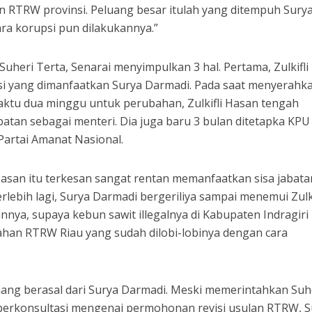
n RTRW provinsi. Peluang besar itulah yang ditempuh Sury
ara korupsi pun dilakukannya.”
Suheri Terta, Senarai menyimpulkan 3 hal. Pertama, Zulkifli
i yang dimanfaatkan Surya Darmadi. Pada saat menyerahk
ktu dua minggu untuk perubahan, Zulkifli Hasan tengah
atan sebagai menteri. Dia juga baru 3 bulan ditetapka KPU
Partai Amanat Nasional.
li Hasan itu terkesan sangat rentan memanfaatkan sisa jabata
lebih lagi, Surya Darmadi bergeriliya sampai menemui Zulki
ya, supaya kebun sawit illegalnya di Kabupaten Indragiri 
ahan RTRW Riau yang sudah dilobi-lobinya dengan cara
mang berasal dari Surya Darmadi. Meski memerintahkan Suh
 berkonsultasi mengenai permohonan revisi usulan RTRW, S