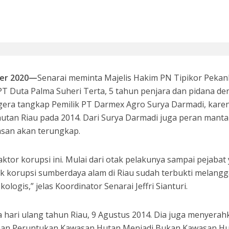
si 1998: Menanti Aksi Kepala Daerah Mengaudit Bisnis dan HAM
ber 2020—
Senarai meminta Majelis Hakim PN Tipikor Peka
Duta Palma Suheri Terta, 5 tahun penjara dan pidana de
 segera tangkap Pemilik PT Darmex Agro Surya Darmadi, kare
i hutan Riau pada 2014. Dari Surya Darmadi juga peran mant
asan akan terungkap.
 Bupati Siak Terpilih, Menghentikan Moral Hazzard Pilkada Berikutnya
tor korupsi ini. Mulai dari otak pelakunya sampai pejabat
k korupsi sumberdaya alam di Riau sudah terbukti melangg
ologis,” jelas Koordinator Senarai Jeffri Sianturi.
da hari ulang tahun Riau, 9 Agustus 2014. Dia juga menyera
han Peruntukan Kawasan Hutan Menjadi Bukan Kawasan H