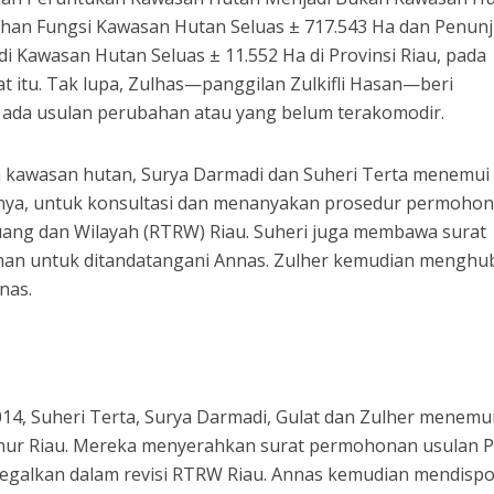
bahan Fungsi Kawasan Hutan Seluas ± 717.543 Ha dan Penun
 Kawasan Hutan Seluas ± 11.552 Ha di Provinsi Riau, pada
 itu. Tak lupa, Zulhas—panggilan Zulkifli Hasan—beri
 ada usulan perubahan atau yang belum terakomodir.
 kawasan hutan, Surya Darmadi dan Suheri Terta menemui 
rnya, untuk konsultasi dan menanyakan prosedur permoho
Ruang dan Wilayah (RTRW) Riau. Suheri juga membawa surat
n untuk ditandatangani Annas. Zulher kemudian menghu
nas.
014, Suheri Terta, Surya Darmadi, Gulat dan Zulher menemu
nur Riau. Mereka menyerahkan surat permohonan usulan 
legalkan dalam revisi RTRW Riau. Annas kemudian mendispo