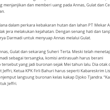
g menjanjikan dan memberi uang pada Annas, Gulat dan C
an.
pidana dalam perkara kebakaran hutan dan lahan PT Mekar 
tidak jera melakukan kejahatan. Dengan senang hati dan tan
urya Darmadi untuk menyuap Annas melalui Gulat.
nas, Gulat dan sekarang Suheri Terta. Meski telah meneta
adi sebagai tersangka, komisi antirasuah harus berani
rsebut yang jadi buronan sejak Mei tahun lalu. Dia otak d
jut Jeffri, Ketua KPK Firli Bahuri harus seperti Kabareskrim Li
enjemput langsung buronan kelas kakap Djoko Tjandra. “K
uk Jeffri.