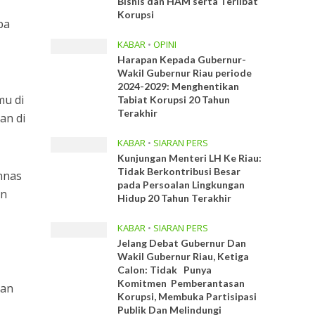
Bisnis dan HAM serta Terlibat
Korupsi
pa
KABAR
•
OPINI
Harapan Kepada Gubernur-
Wakil Gubernur Riau periode
2024-2029: Menghentikan
mu di
Tabiat Korupsi 20 Tahun
Terakhir
an di
KABAR
•
SIARAN PERS
Kunjungan Menteri LH Ke Riau:
Tidak Berkontribusi Besar
nnas
pada Persoalan Lingkungan
an
Hidup 20 Tahun Terakhir
KABAR
•
SIARAN PERS
Jelang Debat Gubernur Dan
Wakil Gubernur Riau, Ketiga
Calon: Tidak Punya
Komitmen Pemberantasan
kan
Korupsi, Membuka Partisipasi
Publik Dan Melindungi