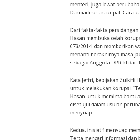
menteri, juga lewat perubaha
Darmadi secara cepat. Cara-c
Dari fakta-fakta persidangan 
Hasan membuka celah korups
673/2014, dan memberikan wa
menanti berakhirnya masa jab
sebagai Anggota DPR RI dari 
Kata Jeffri, kebijakan Zulkif
untuk melakukan korupsi. “Ter
Hasan untuk meminta bantuann
disetujui dalam usulan perub
menyuap.”
Kedua, inisiatif menyuap me
Terta mencari informasi dan