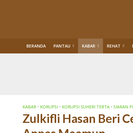
BERANDA
PANTAU
KABAR
REHAT
Kisah Sukses Kor
Buku Tragedi Pol
Menteri Kehutana
Terlibat Korupsi
Revisi Perda Tan
Tiga Bulan Kapol
Diskriminasi Perl
Sawit Dalam Kawas
PENERTIBAN KAW
KABAR
•
KORUPSI
•
KORUPSI SUHERI TERTA
•
SIARAN P
Zulkifli Hasan Beri 