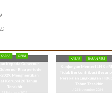
9
23
KABAR
OPINI
KABAR
SIARAN PERS
an Kepada Gubernur-
Kunjungan Menteri LH Ke Ri
Gubernur Riau periode
Tidak Berkontribusi Besar 
-2029: Menghentikan
Persoalan Lingkungan Hidu
iat Korupsi 20 Tahun
Tahun Terakhir
Terakhir
26 November 2024
21 February 2025