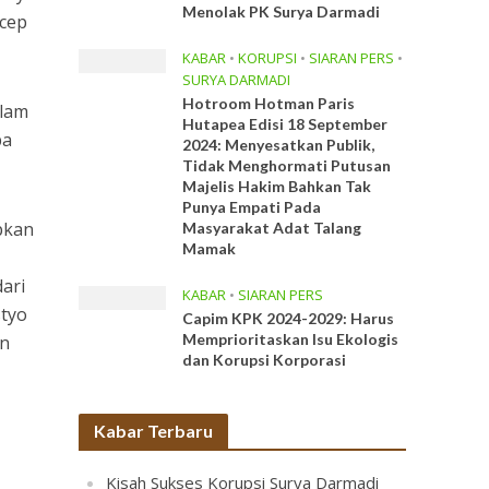
Menolak PK Surya Darmadi
ecep
KABAR
•
KORUPSI
•
SIARAN PERS
•
SURYA DARMADI
Hotroom Hotman Paris
Alam
Hutapea Edisi 18 September
pa
2024: Menyesatkan Publik,
Tidak Menghormati Putusan
Majelis Hakim Bahkan Tak
Punya Empati Pada
pkan
Masyarakat Adat Talang
Mamak
ari
KABAR
•
SIARAN PERS
styo
Capim KPK 2024-2029: Harus
Memprioritaskan Isu Ekologis
an
dan Korupsi Korporasi
Kabar Terbaru
Kisah Sukses Korupsi Surya Darmadi