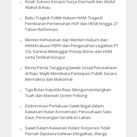
Kisah Sukses Korupsi Surya Darmadi dan Abdul
Wahid di Riau
Buku Tragedi Politik Hukum HAM: Tragedi
Pembiaran Pemenuhan HSP dan HESB hingga 27
Tahun Reformasi
Menteri Kehutanan dan Menteri Hukum dan
HAM:Evaluasi PBPH dan Pengesahan Legalitas PT
SSL Karena Melanggar Prinsip Bisnis dan HAM
serta Terlibat Korupsi
Revisi Perda Tanggung Jawab Sosial Perusahaan
di Riau: Wajib Membuka Partisipasi Publik Secara
Bermakna dan Maksimal
Tiga Bulan Kapolda Riau: Mengumandangkan
Tuah dan Marwah Green Policing
Diskriminasi Perlakuan Sawit Ilegal dalam
Kawasan Hutan Konservasi: Perusahaan Satu
Daur, Perorangan Serahkan Lahan
Sawit Dalam Kawasan Hutan: Korporasi Tidak
Pernah Dipidana bahkan Dilegalkan, Warga