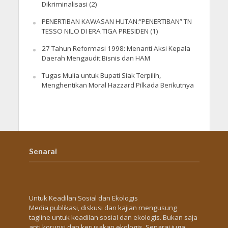
Dikriminalisasi (2)
PENERTIBAN KAWASAN HUTAN:”PENERTIBAN” TN
TESSO NILO DI ERA TIGA PRESIDEN (1)
27 Tahun Reformasi 1998: Menanti Aksi Kepala
Daerah Mengaudit Bisnis dan HAM
Tugas Mulia untuk Bupati Siak Terpilih,
Menghentikan Moral Hazzard Pilkada Berikutnya
Senarai
Untuk Keadilan Sosial dan Ekologis
Media publikasi, diskusi dan kajian mengusung
tagline untuk keadilan sosial dan ekologis. Bukan saja
anti korupsi dan kerusakan ekologis, Senarai juga