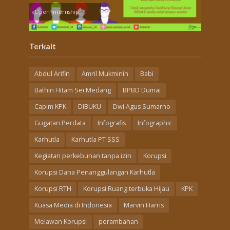
Open Internship
Terkait
Abdul Arifin
Amril Mukminin
Babi
Bathin Hitam Sei Medang
BPBD Dumai
Capim KPK
DIBUKU
Dwi Agus Sumarno
Gugatan Perdata
Infografis
Infographic
Karhutla
Karhutla PT SSS
Kegiatan perkebunan tanpa izin
Korupsi
Korupsi Dana Penanggulangan Karhutla
Korupsi RTH
Korupsi Ruang terbuka Hijau
KPK
Kuasa Media di Indonesia
Marvin Harris
Melawan Korupsi
perambahan