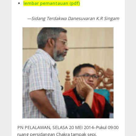
lembar pemantauan (pdf)
—Sidang Terdakwa Danesuvaran K.R Singam
PN PELALAWAN, SELASA 20 MEI 2014–Pukul 09.00
ruang persidangan Chakra tampak sepi,