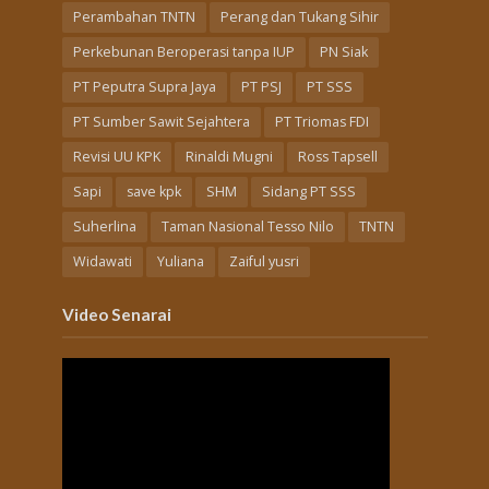
Perambahan TNTN
Perang dan Tukang Sihir
Perkebunan Beroperasi tanpa IUP
PN Siak
PT Peputra Supra Jaya
PT PSJ
PT SSS
PT Sumber Sawit Sejahtera
PT Triomas FDI
Revisi UU KPK
Rinaldi Mugni
Ross Tapsell
Sapi
save kpk
SHM
Sidang PT SSS
Suherlina
Taman Nasional Tesso Nilo
TNTN
Widawati
Yuliana
Zaiful yusri
Video Senarai