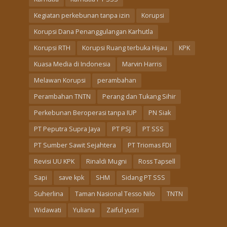
Kegiatan perkebunan tanpa izin
Korupsi
Korupsi Dana Penanggulangan Karhutla
Korupsi RTH
Korupsi Ruang terbuka Hijau
KPK
Kuasa Media di Indonesia
Marvin Harris
Melawan Korupsi
perambahan
Perambahan TNTN
Perang dan Tukang Sihir
Perkebunan Beroperasi tanpa IUP
PN Siak
PT Peputra Supra Jaya
PT PSJ
PT SSS
PT Sumber Sawit Sejahtera
PT Triomas FDI
Revisi UU KPK
Rinaldi Mugni
Ross Tapsell
Sapi
save kpk
SHM
Sidang PT SSS
Suherlina
Taman Nasional Tesso Nilo
TNTN
Widawati
Yuliana
Zaiful yusri