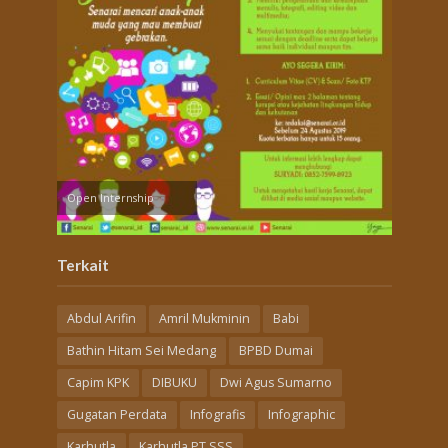
Open Internship
Terkait
Abdul Arifin
Amril Mukminin
Babi
Bathin Hitam Sei Medang
BPBD Dumai
Capim KPK
DIBUKU
Dwi Agus Sumarno
Gugatan Perdata
Infografis
Infographic
Karhutla
Karhutla PT SSS