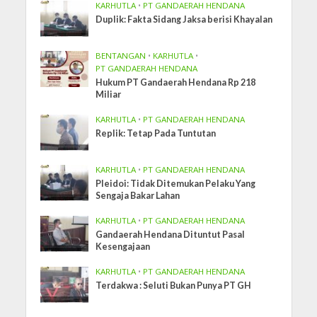
KARHUTLA
•
PT GANDAERAH HENDANA
Duplik: Fakta Sidang Jaksa berisi Khayalan
BENTANGAN
•
KARHUTLA
•
PT GANDAERAH HENDANA
Hukum PT Gandaerah Hendana Rp 218
Miliar
KARHUTLA
•
PT GANDAERAH HENDANA
Replik: Tetap Pada Tuntutan
KARHUTLA
•
PT GANDAERAH HENDANA
Pleidoi: Tidak Ditemukan Pelaku Yang
Sengaja Bakar Lahan
KARHUTLA
•
PT GANDAERAH HENDANA
Gandaerah Hendana Dituntut Pasal
Kesengajaan
KARHUTLA
•
PT GANDAERAH HENDANA
Terdakwa : Seluti Bukan Punya PT GH