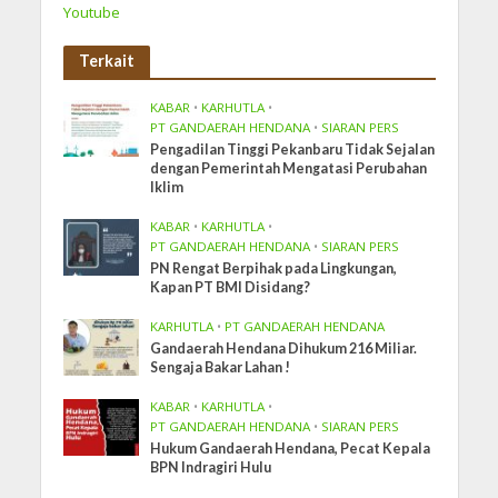
Youtube
Terkait
KABAR
•
KARHUTLA
•
PT GANDAERAH HENDANA
•
SIARAN PERS
Pengadilan Tinggi Pekanbaru Tidak Sejalan
dengan Pemerintah Mengatasi Perubahan
Iklim
KABAR
•
KARHUTLA
•
PT GANDAERAH HENDANA
•
SIARAN PERS
PN Rengat Berpihak pada Lingkungan,
Kapan PT BMI Disidang?
KARHUTLA
•
PT GANDAERAH HENDANA
Gandaerah Hendana Dihukum 216 Miliar.
Sengaja Bakar Lahan !
KABAR
•
KARHUTLA
•
PT GANDAERAH HENDANA
•
SIARAN PERS
Hukum Gandaerah Hendana, Pecat Kepala
BPN Indragiri Hulu