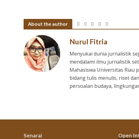
About the author
Nurul Fitria
Menyukai dunia jurnalistik s
mendalami ilmu jurnalistik 
Mahasiswa Universitas Riau
bidang tulis menulis, riset dan
persoalan budaya, lingkungan,
Senarai
Open In