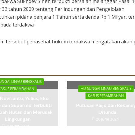
dakwa Sukhdev Singh terbukti bersalah melanggar Pasal 1
r 32 tahun 2009 tentang Perlindungan dan Pengelolaan
uhkan pidana penjara 1 Tahun serta denda Rp 1 Milyar, te
pada terdakwa.
im tersebut penasehat hukum terdakwa mengatakan akan p
UNGAI LINAU BENGKALIS
HD SUNGAI LINAU BENGKALIS
KASUS PERAMBAHAN
KASUS PERAMBAHAN
 Novrianto, Yulius, Eko
o dan Suparmo Terbukti
Putusan Paijo dan Rekann
ah Hutan dan Merusak
Ditunda
Lingkungan
20 June 2024
29 June 2024