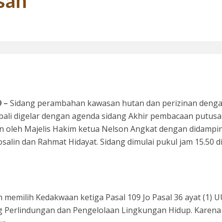
san
si 1998: Menanti Aksi Kepala Daerah Mengaudit Bisnis dan HAM
9 –
Sidang perambahan kawasan hutan dan perizinan deng
ali digelar dengan agenda sidang Akhir pembacaan putus
in oleh Majelis Hakim ketua Nelson Angkat dengan didampi
salin dan Rahmat Hidayat. Sidang dimulai pukul jam 15.50 d
 Bupati Siak Terpilih, Menghentikan Moral Hazzard Pilkada Berikutnya
memilih Kedakwaan ketiga Pasal 109 Jo Pasal 36 ayat (1) U
 Perlindungan dan Pengelolaan Lingkungan Hidup. Karena