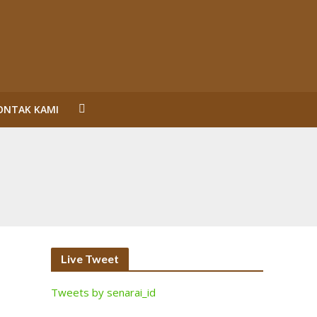
ONTAK KAMI
un Reformasi
SL Karena Melanggar Prinsip Bisnis dan HAM serta
ecara Bermakna dan Maksimal
Perorangan Serahkan Lahan
inalisasi (2)
Live Tweet
Tweets by senarai_id