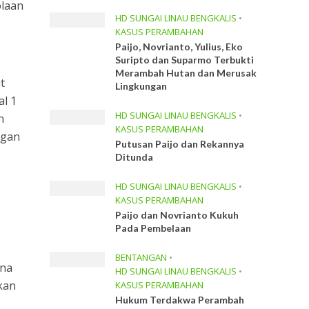
olaan
HD SUNGAI LINAU BENGKALIS
•
KASUS PERAMBAHAN
Paijo, Novrianto, Yulius, Eko
Suripto dan Suparmo Terbukti
Merambah Hutan dan Merusak
t
Lingkungan
al 1
HD SUNGAI LINAU BENGKALIS
•
n
KASUS PERAMBAHAN
ngan
Putusan Paijo dan Rekannya
Ditunda
HD SUNGAI LINAU BENGKALIS
•
KASUS PERAMBAHAN
Paijo dan Novrianto Kukuh
Pada Pembelaan
BENTANGAN
•
ana
HD SUNGAI LINAU BENGKALIS
•
kan
KASUS PERAMBAHAN
Hukum Terdakwa Perambah