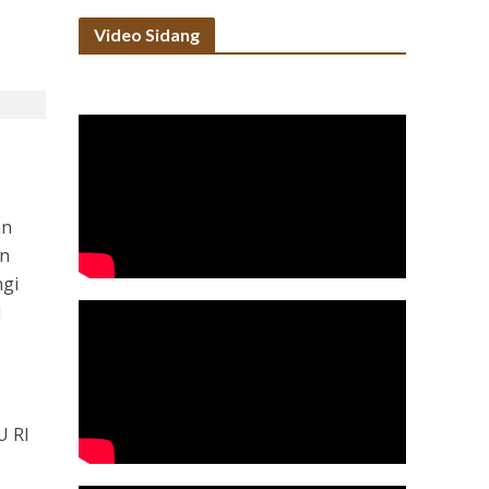
Video Sidang
an
an
ngi
i
U RI