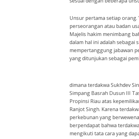
sesuai dengan beberapa unsu
Unsur pertama setiap orang.
perseorangan atau badan us
Majelis hakim menimbang bah
dalam hal ini adalah sebagai 
mempertanggung jabawan per
yang ditunjukan sebagai pemb
dimana terdakwa Sukhdev Si
Simpang Basrah Dusun III Ta
Propinsi Riau atas kepemilikan
Ranjot Singh. Karena terdak
perkebunan yang berwewenang
berpendapat bahwa terdakw
mengikuti tata cara yang da