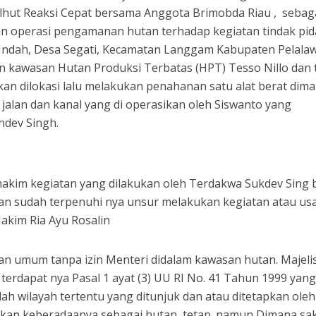
hut Reaksi Cepat bersama Anggota Brimobda Riau , sebag
n operasi pengamanan hutan terhadap kegiatan tindak pi
k Indah, Desa Segati, Kecamatan Langgam Kabupaten Pelala
n kawasan Hutan Produksi Terbatas (HPT) Tesso Nillo dan 
an dilokasi lalu melakukan penahanan satu alat berat dim
alan dan kanal yang di operasikan oleh Siswanto yang
hdev Singh.
akim kegiatan yang dilakukan oleh Terdakwa Sukdev Sing
an sudah terpenuhi nya unsur melakukan kegiatan atau us
Hakim Ria Ayu Rosalin
n umum tanpa izin Menteri didalam kawasan hutan. Majeli
erdapat nya Pasal 1 ayat (3) UU RI No. 41 Tahun 1999 yan
h wilayah tertentu yang ditunjuk dan atau ditetapkan oleh
kan keberadaanya sebagai hutan tetap. namun Dimana sak