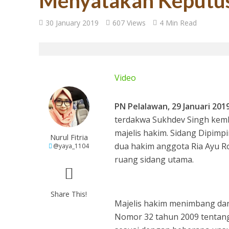
Menyatakan Keputu
27 Tahun Reforma
30 January 2019
607 Views
4 Min Read
Video
PN Pelalawan, 29 Januari 201
terdakwa Sukhdev Singh kemb
majelis hakim. Sidang Dipimp
Nurul Fitria
dua hakim anggota Ria Ayu Ro
@yaya_1104
Tugas Mulia untuk
ruang sidang utama.
Share This!
Majelis hakim menimbang dan 
Nomor 32 tahun 2009 tentang