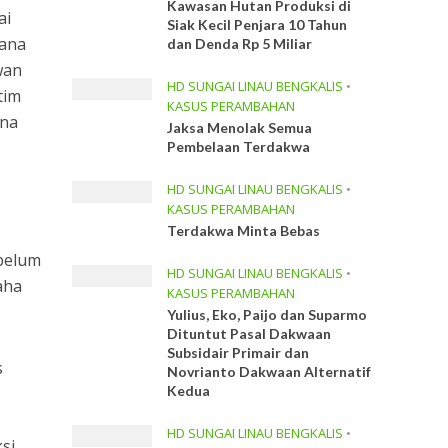
Kawasan Hutan Produksi di
ai
Siak Kecil Penjara 10 Tahun
dana
dan Denda Rp 5 Miliar
wan
HD SUNGAI LINAU BENGKALIS
•
tim
KASUS PERAMBAHAN
ana
Jaksa Menolak Semua
Pembelaan Terdakwa
HD SUNGAI LINAU BENGKALIS
•
KASUS PERAMBAHAN
Terdakwa Minta Bebas
 belum
HD SUNGAI LINAU BENGKALIS
•
aha
KASUS PERAMBAHAN
Yulius, Eko, Paijo dan Suparmo
Dituntut Pasal Dakwaan
Subsidair Primair dan
s
Novrianto Dakwaan Alternatif
Kedua
g
HD SUNGAI LINAU BENGKALIS
•
si