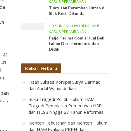
KASUS PERAMBAHAN
ada
Tuntutan Perambah Hutan di
Siak Kecil Ditunda
wa
HD SUNGAI LINAU BENGKALIS
•
KASUS PERAMBAHAN
Paijo Terima Komisi Jual Beli
Lahan Dari Hermanto dan
Didik
. 41
 41
Kabar Terbaru
i
an
Kisah Sukses Korupsi Surya Darmadi
dan Abdul Wahid di Riau
epan
Buku Tragedi Politik Hukum HAM:
atas
Tragedi Pembiaran Pemenuhan HSP
dan HESB hingga 27 Tahun Reformasi
Menteri Kehutanan dan Menteri Hukum
dan HAM:Evaluasi PBPH dan