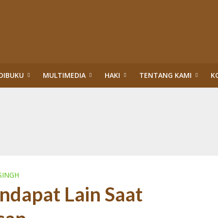
DIBUKU
MULTIMEDIA
HAKI
TENTANG KAMI
K
upsi Surya Darmadi dan Abdul Wahid di Riau
itik Hukum HAM: Tragedi Pembiaran Pemenuhan HSP dan HESB hingga 27 Tah
n dan Menteri Hukum dan HAM:Evaluasi PBPH dan Pengesahan Legalitas PT S
ggung Jawab Sosial Perusahaan di Riau: Wajib Membuka Partisipasi Publik S
da Riau: Mengumandangkan Tuah dan Marwah Green Policing
akuan Sawit Ilegal dalam Kawasan Hutan Konservasi: Perusahaan Satu Daur, 
an Hutan: Korporasi Tidak Pernah Dipidana bahkan Dilegalkan, Warga Dikrim
ASAN HUTAN:”PENERTIBAN” TN TESSO NILO DI ERA TIGA PRESIDEN (1)
SINGH
ndapat Lain Saat