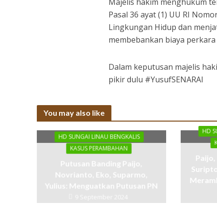
Majelis hakim menghukum ter
Pasal 36 ayat (1) UU RI Nomo
Lingkungan Hidup dan menjat
membebankan biaya perkara 
Dalam keputusan majelis hak
pikir dulu #YusufSENARAI
You may also like
HD S
HD SUNGAI LINAU BENGKALIS
KASUS PERAMBAHAN
Paijo,
Putusan Banding Paijo,
Suript
Novrianto, Eko, Suparmo,
Meramb
Yulius: Menguatkan Putusan PN
9 September 2024