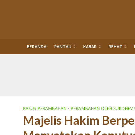
BERANDA
PANTAU
KABAR
REHAT
Kisah Sukses Kor
Buku Tragedi Pol
Menteri Kehutana
Terlibat Korupsi
Revisi Perda Tan
Tiga Bulan Kapol
Diskriminasi Perl
Sawit Dalam Kawas
PENERTIBAN KAW
KASUS PERAMBAHAN
•
PERAMBAHAN OLEH SUKDHEV 
Majelis Hakim Berpe