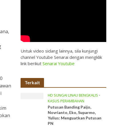
ana,
g
Untuk video sidang lainnya, sila kunjungi
channel Youtube Senarai dengan mengklik
link berikut
Senarai Youtube
80
Terkait
lawan
i
HD SUNGAI LINAU BENGKALIS
•
KASUS PERAMBAHAN
Putusan Banding Paijo,
kim
Novrianto, Eko, Suparmo,
abkan
Yulius: Menguatkan Putusan
PN