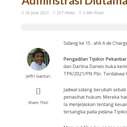
Adminstrasi Diutam
27 Tahun Reforma
26 June 2021
257 Views
2 Min Read
Sidang ke 15 : ahli A de Charg
Pengadilan Tipikor Pekanbaru
dan Darlina Darwis buka kemb
TPK/2021/PN Pbr. Terdakwa Y
Jeffri Sianturi
Tugas Mulia untuk
Jadwal sidang berubah sebab
penasihat hukum. Mereka ha
Share This!
Ia menjelaskan tentang keuan
tersangka pada pidana Tipiko