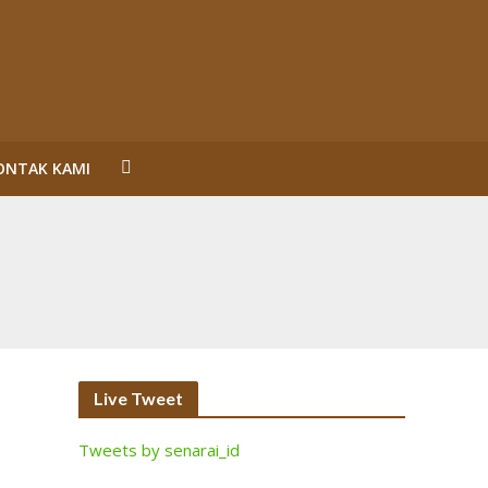
ONTAK KAMI
un Reformasi
SL Karena Melanggar Prinsip Bisnis dan HAM serta
ecara Bermakna dan Maksimal
Perorangan Serahkan Lahan
inalisasi (2)
Live Tweet
Tweets by senarai_id