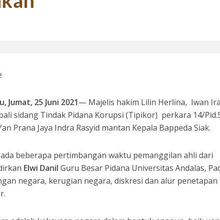
akan
si 1998: Menanti Aksi Kepala Daerah Mengaudit Bisnis dan HAM
e
, Jumat, 25 Juni 2021
— Majelis hakim Lilin Herlina, Iwan I
ali sidang Tindak Pidana Korupsi (Tipikor) perkara 14/Pid.
an Prana Jaya Indra Rasyid mantan Kepala Bappeda Siak.
 Bupati Siak Terpilih, Menghentikan Moral Hazzard Pilkada Berikutnya
 ada beberapa pertimbangan waktu pemanggilan ahli dari
dirkan
Elwi Danil
Guru Besar Pidana Universitas Andalas, Pa
gan negara, kerugian negara, diskresi dan alur penetapan
r.