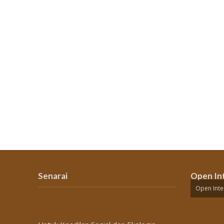
Senarai
Open In
Open Inte