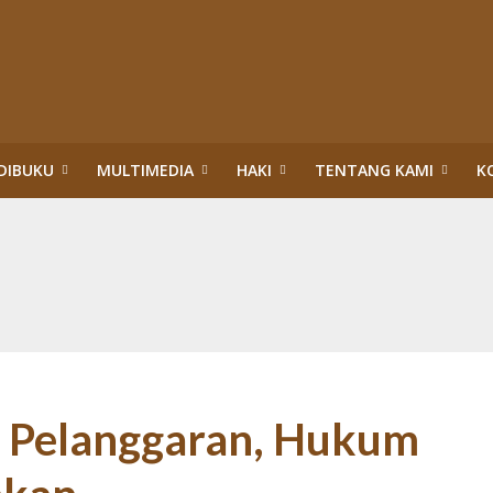
DIBUKU
MULTIMEDIA
HAKI
TENTANG KAMI
K
upsi Surya Darmadi dan Abdul Wahid di Riau
itik Hukum HAM: Tragedi Pembiaran Pemenuhan HSP dan HESB hingga 27 Tah
n dan Menteri Hukum dan HAM:Evaluasi PBPH dan Pengesahan Legalitas PT S
ggung Jawab Sosial Perusahaan di Riau: Wajib Membuka Partisipasi Publik S
da Riau: Mengumandangkan Tuah dan Marwah Green Policing
akuan Sawit Ilegal dalam Kawasan Hutan Konservasi: Perusahaan Satu Daur, 
an Hutan: Korporasi Tidak Pernah Dipidana bahkan Dilegalkan, Warga Dikrim
ASAN HUTAN:”PENERTIBAN” TN TESSO NILO DI ERA TIGA PRESIDEN (1)
n Pelanggaran, Hukum