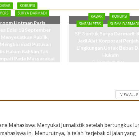
KABAR
KORUPSI
 PERS
SURYA DARMADI
KABAR
KORUPSI
room Hotman Paris
SIARAN PERS
SURYA DARMAD
ea Edisi 18 September
SP 3 untuk Surya Darmadi: 
 Menyesatkan Publik,
Jadi Alat Korporasi Penjah
 Menghormati Putusan
Lingkungan Untuk Bebas D
lis Hakim Bahkan Tak
Hukum
mpati Pada Masyarakat
29 August 2024
dat Talang Mamak
19 September 2024
VIEW ALL 
ana Mahasiswa. Menyukai Jurnalistik setelah bertungkus l
mahasiswa ini. Menurutnya, ia telah 'terjebak di jalan yang