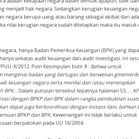
ra adalah kekayaan negara dalam bentuk apapun, baik uan
ng menjadi hak negara. Sedangkan kerugian keuangan neg
n negara berupa uang atau barang sebagai akibat dari ad
ka nilai kerugian negara sudah ditetapkan maka itu masuk
negara, hanya Badan Pemeriksa Keuangan (BPK) yang dapa
anya sebatas audit keuangan dan audit investigasi. Ini ses
PUU-X/2012. Poin Kesimpulan butir 8 :
Bahwa untuk
m mengenai badan yang bertugas dan berwenan gmemerik
ab keuangan negara serta menilai dan /atau menetapkan
ah BPK
… Dalam putusan tersebut tepatnya halaman 53, …
K
inasi dengan BPKP dan BPK dalam rangka pembuktian suat
kan dapat juga berkoordinasi dengan instans ilain, bahkan 
 temuan BPKP dan BPK.
Kewenangan ini tidak berlaku untuk
ksaan berpatokan pada UU 16/2004.