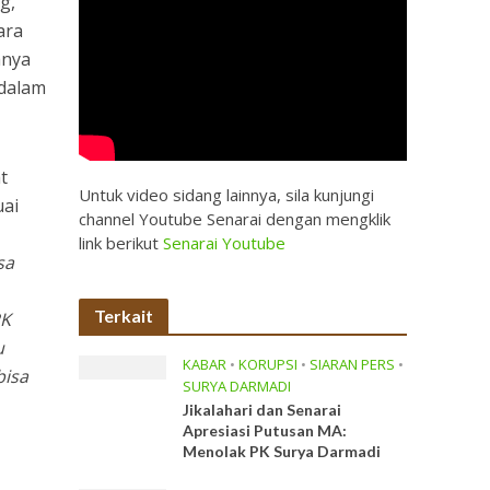
g,
ara
anya
 dalam
t
Untuk video sidang lainnya, sila kunjungi
uai
channel Youtube Senarai dengan mengklik
link berikut
Senarai Youtube
sa
Terkait
PK
u
KABAR
•
KORUPSI
•
SIARAN PERS
•
bisa
SURYA DARMADI
Jikalahari dan Senarai
Apresiasi Putusan MA:
Menolak PK Surya Darmadi