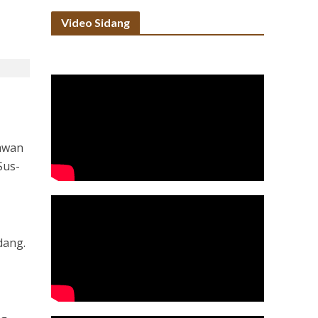
Video Sidang
rawan
Sus-
dang.