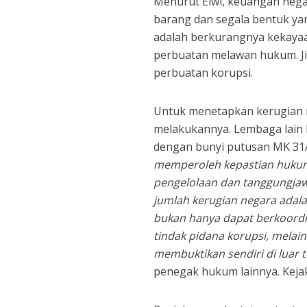
Menurut Elwi, keuangan nega
barang dan segala bentuk ya
adalah berkurangnya kekayaa
perbuatan melawan hukum. Ji
perbuatan korupsi.
Untuk menetapkan kerugian 
melakukannya. Lembaga lain h
dengan bunyi putusan MK 31/
memperoleh kepastian huku
pengelolaan dan tanggungjaw
jumlah kerugian negara adal
bukan hanya dapat berkoord
tindak pidana korupsi, melain
membuktikan sendiri di luar
penegak hukum lainnya. Keja