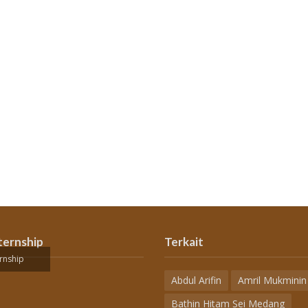
ternship
Terkait
rnship
Abdul Arifin
Amril Mukminin
Bathin Hitam Sei Medang