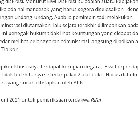
g diskresi. Menurut Elwi Diskresi itu adalah suatu kebijaka
ika ada hal mendesak yang harus segera diselesaikan, den
dengan undang-undang. Apabila pemimpin tadi melakukan
nstrasi diutamakan, lalu sejata terakhir dilimpahkan pad
 ini penegak hukum tidak lihat keuntungan yang didapat da
edar melihat pelanggaran administrasi langsung dijadikan 
Tipikor.
ipikor khususnya terdapat kerugian negara, Elwi berpenda
idak boleh hanya sekedar pakai 2 alat bukti. Harus dahulu
gara yang sudah ditetapkan oleh BPK.
9 Juni 2021 untuk pemeriksaan terdakwa.
Rifal