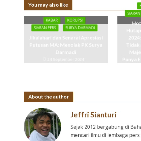
You may also like
SIARAN
KABAR
KORUPSI
Hot
SIARAN PERS
SURYA DARMADI
Hutap
Jikalahari dan Senarai Apresiasi
2024:
Putusan MA: Menolak PK Surya
Tidak
Darmadi
Maje
Punya E
24 September 2024
A
About the author
Jeffri Sianturi
Sejak 2012 bergabung di Bah
mencari ilmu di lembaga pers 