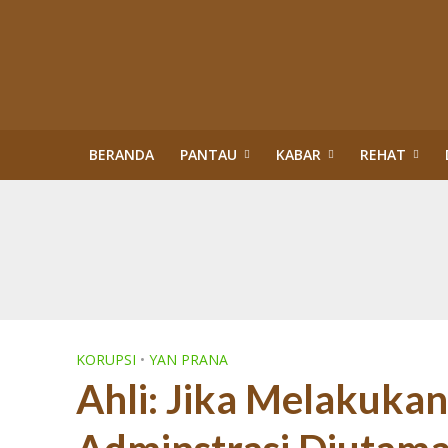
BERANDA
PANTAU
KABAR
REHAT
Kisah Sukses Kor
Buku Tragedi Pol
Menteri Kehutana
Terlibat Korupsi
Revisi Perda Tan
Tiga Bulan Kapol
Diskriminasi Perl
Sawit Dalam Kawas
PENERTIBAN KAW
KORUPSI
•
YAN PRANA
Ahli: Jika Melakuka