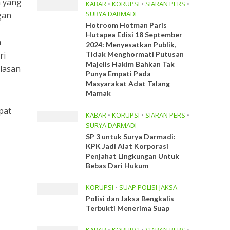
n yang
KABAR
•
KORUPSI
•
SIARAN PERS
•
SURYA DARMADI
gan
Hotroom Hotman Paris
Hutapea Edisi 18 September
a
2024: Menyesatkan Publik,
ri
Tidak Menghormati Putusan
Majelis Hakim Bahkan Tak
alasan
Punya Empati Pada
Masyarakat Adat Talang
Mamak
pat
KABAR
•
KORUPSI
•
SIARAN PERS
•
SURYA DARMADI
SP 3 untuk Surya Darmadi:
KPK Jadi Alat Korporasi
Penjahat Lingkungan Untuk
Bebas Dari Hukum
KORUPSI
•
SUAP POLISI-JAKSA
Polisi dan Jaksa Bengkalis
Terbukti Menerima Suap