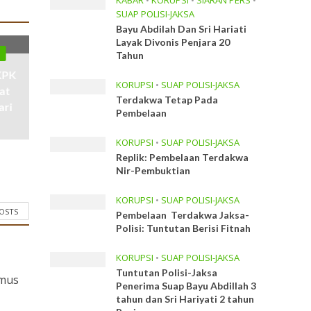
KABAR
•
KORUPSI
•
SIARAN PERS
•
SUAP POLISI-JAKSA
Bayu Abdilah Dan Sri Hariati
Layak Divonis Penjara 20
I
Tahun
KPK
KORUPSI
•
SUAP POLISI-JAKSA
at
Terdakwa Tetap Pada
ari
Pembelaan
KORUPSI
•
SUAP POLISI-JAKSA
Replik: Pembelaan Terdakwa
Nir-Pembuktian
KORUPSI
•
SUAP POLISI-JAKSA
POSTS
Pembelaan Terdakwa Jaksa-
Polisi: Tuntutan Berisi Fitnah
KORUPSI
•
SUAP POLISI-JAKSA
Tuntutan Polisi-Jaksa
umus
Penerima Suap Bayu Abdillah 3
tahun dan Sri Hariyati 2 tahun