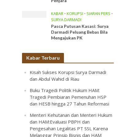
Penjara
KABAR
•
KORUPSI
•
SIARAN PERS
•
SURYA DARMADI
Pasca Putusan Kasasi: Surya
Darmadi Peluang Bebas Bila
Mengajukan PK
Kabar Terbaru
Kisah Sukses Korupsi Surya Darmadi
dan Abdul Wahid di Riau
Buku Tragedi Politik Hukum HAM:
Tragedi Pembiaran Pemenuhan HSP
dan HESB hingga 27 Tahun Reformasi
Menteri Kehutanan dan Menteri Hukum
dan HAM:Evaluasi PBPH dan
Pengesahan Legalitas PT SSL Karena
Melanggar Prinsip Bisnis dan HAM