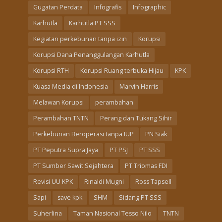
Gugatan Perdata
Infografis
Infographic
Karhutla
Karhutla PT SSS
Kegiatan perkebunan tanpa izin
Korupsi
Korupsi Dana Penanggulangan Karhutla
Korupsi RTH
Korupsi Ruang terbuka Hijau
KPK
Kuasa Media di Indonesia
Marvin Harris
Melawan Korupsi
perambahan
Perambahan TNTN
Perang dan Tukang Sihir
Perkebunan Beroperasi tanpa IUP
PN Siak
PT Peputra Supra Jaya
PT PSJ
PT SSS
PT Sumber Sawit Sejahtera
PT Triomas FDI
Revisi UU KPK
Rinaldi Mugni
Ross Tapsell
Sapi
save kpk
SHM
Sidang PT SSS
Suherlina
Taman Nasional Tesso Nilo
TNTN