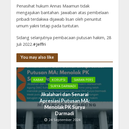
Penasihat hukum Annas Maamun tidak
mengajukan bantahan. Jawaban atas pembelaan
pribadi terdakwa dijawab lisan oleh penuntut
umum yakni tetap pada tuntutan.
Sidang selanjutnya pembacaan putusan hakim, 28
Juli 2022.
#Jeffri
You may also like
KABAR
KORUPSI
SIARAN PERS
SURYA DARMADI
Jikalahari dan Senarai
Apresiasi Putusan MA:
Menolak PK Surya
Darmadi
24 September 2024