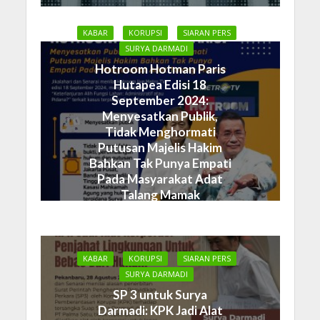
KABAR
KORUPSI
SIARAN PERS
SURYA DARMADI
Hotroom Hotman Paris
Hutapea Edisi 18
September 2024:
Menyesatkan Publik,
Tidak Menghormati
Putusan Majelis Hakim
Bahkan Tak Punya Empati
Pada Masyarakat Adat
Talang Mamak
19 September 2024
KABAR
KORUPSI
SIARAN PERS
SURYA DARMADI
SP 3 untuk Surya
Darmadi: KPK Jadi Alat