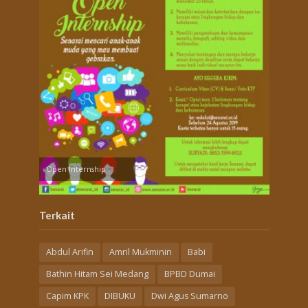
Open Internship
Terkait
Abdul Arifin
Amril Mukminin
Babi
Bathin Hitam Sei Medang
BPBD Dumai
Capim KPK
DIBUKU
Dwi Agus Sumarno