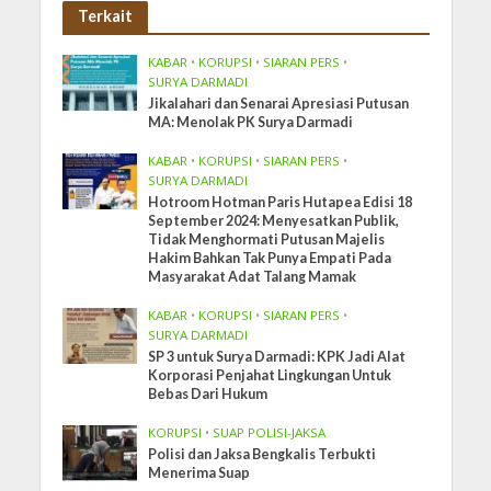
Terkait
KABAR
•
KORUPSI
•
SIARAN PERS
•
SURYA DARMADI
Jikalahari dan Senarai Apresiasi Putusan
MA: Menolak PK Surya Darmadi
KABAR
•
KORUPSI
•
SIARAN PERS
•
SURYA DARMADI
Hotroom Hotman Paris Hutapea Edisi 18
September 2024: Menyesatkan Publik,
Tidak Menghormati Putusan Majelis
Hakim Bahkan Tak Punya Empati Pada
Masyarakat Adat Talang Mamak
KABAR
•
KORUPSI
•
SIARAN PERS
•
SURYA DARMADI
SP 3 untuk Surya Darmadi: KPK Jadi Alat
Korporasi Penjahat Lingkungan Untuk
Bebas Dari Hukum
KORUPSI
•
SUAP POLISI-JAKSA
Polisi dan Jaksa Bengkalis Terbukti
Menerima Suap