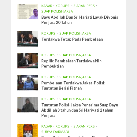
KABAR
•
KORUPSI
•
SIARAN PERS
•
SUAP POLISI-JAKSA
Bayu Abdilah Dan Sri Hariati Layak Divonis
Penjara 20 Tahun
KORUPSI
•
SUAP POLISI-JAKSA
Terdakwa Tetap Pada Pembelaan
KORUPSI
•
SUAP POLISI-JAKSA
Replik: Pembelaan Terdakwa Nir-
Pembuktian
KORUPSI
•
SUAP POLISI-JAKSA
Pembelaan Terdakwa Jaksa-Polisi:
Tuntutan Berisi Fitnah
KORUPSI
•
SUAP POLISI-JAKSA
Tuntutan Polisi-Jaksa Penerima Suap Bayu
Abdillah 3 tahun dan Sri Hariyati 2 tahun
Penjara
KABAR
•
KORUPSI
•
SIARAN PERS
•
SURYA DARMADI