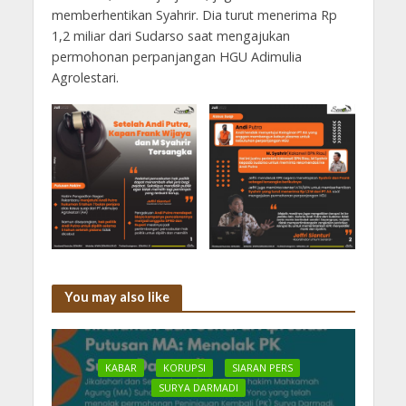
memberhentikan Syahrir. Dia turut menerima Rp
1,2 miliar dari Sudarso saat mengajukan
permohonan perpanjangan HGU Adimulia
Agrolestari.
You may also like
KABAR
KORUPSI
SIARAN PERS
SURYA DARMADI