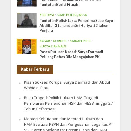
Tuntutan Berisi Fitnah
KORUPSI
•
SUAP POLISI-JAKSA
Tuntutan Polisi-Jaksa Penerima Suap Bayu
Abdillah 3 tahun dan Sri Hariyati 2 tahun
Penjara
KABAR
•
KORUPSI
•
SIARAN PERS
•
SURYA DARMADI
Pasca Putusan Kasasi: Surya Darmadi
Peluang Bebas Bila Mengajukan PK
Kabar Terbaru
Kisah Sukses Korupsi Surya Darmadi dan Abdul
Wahid di Riau
Buku Tragedi Politik Hukum HAM: Tragedi
Pembiaran Pemenuhan HSP dan HESB hingga 27
Tahun Reformasi
Menteri Kehutanan dan Menteri Hukum dan
HAM:Evaluasi PBPH dan Pengesahan Legalitas PT
SSL Karena Melanggar Prinsip Bisnis dan HAM