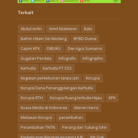
Terkait
Abdul Arifin
Amril Mukminin
Babi
Bathin Hitam Sei Medang
BPBD Dumai
Capim KPK
DIBUKU
Dwi Agus Sumarno
Gugatan Perdata
Infografis
Infographic
Karhutla
Karhutla PT SSS
Kegiatan perkebunan tanpa izin
Korupsi
Korupsi Dana Penanggulangan Karhutla
Korupsi RTH
Korupsi Ruang terbuka Hijau
KPK
Kuasa Media di Indonesia
Marvin Harris
Melawan Korupsi
perambahan
Perambahan TNTN
Perang dan Tukang Sihir
Perkebunan Beroperasi tanpa IUP
PN Siak