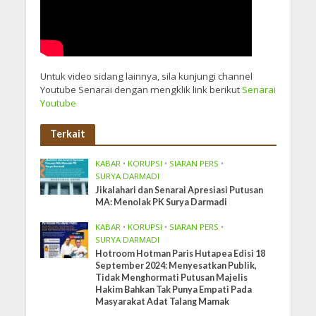
Untuk video sidang lainnya, sila kunjungi channel
Youtube Senarai dengan mengklik link berikut
Senarai
Youtube
Terkait
KABAR
•
KORUPSI
•
SIARAN PERS
•
SURYA DARMADI
Jikalahari dan Senarai Apresiasi Putusan
MA: Menolak PK Surya Darmadi
KABAR
•
KORUPSI
•
SIARAN PERS
•
SURYA DARMADI
Hotroom Hotman Paris Hutapea Edisi 18
September 2024: Menyesatkan Publik,
Tidak Menghormati Putusan Majelis
Hakim Bahkan Tak Punya Empati Pada
Masyarakat Adat Talang Mamak