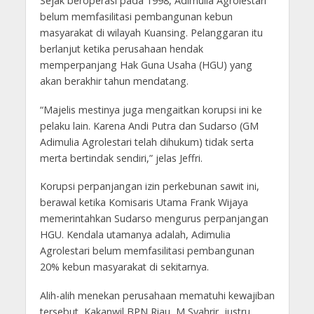
Sejak beroperasi pada 1998, Adimulia Agrolestari
belum memfasilitasi pembangunan kebun
masyarakat di wilayah Kuansing. Pelanggaran itu
berlanjut ketika perusahaan hendak
memperpanjang Hak Guna Usaha (HGU) yang
akan berakhir tahun mendatang.
“Majelis mestinya juga mengaitkan korupsi ini ke
pelaku lain. Karena Andi Putra dan Sudarso (GM
Adimulia Agrolestari telah dihukum) tidak serta
merta bertindak sendiri,” jelas Jeffri.
Korupsi perpanjangan izin perkebunan sawit ini,
berawal ketika Komisaris Utama Frank Wijaya
memerintahkan Sudarso mengurus perpanjangan
HGU. Kendala utamanya adalah, Adimulia
Agrolestari belum memfasilitasi pembangunan
20% kebun masyarakat di sekitarnya.
Alih-alih menekan perusahaan mematuhi kewajiban
tersebut, Kakanwil BPN Riau, M Syahrir, justru