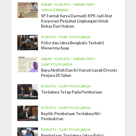
KABAR
•
KORUPSI
•
SIARAN PERS
•
SURYA DARMADI
SP 3 untuk Surya Darmadi: KPK Jadi Alat
Korporasi Penjahat Lingkungan Untuk
Bebas Dari Hukum
KORUPSI
•
SUAP POLISI-JAKSA
Polisi dan Jaksa Bengkalis Terbukti
Menerima Suap
KABAR
•
KORUPSI
•
SIARAN PERS
•
SUAP POLISI-JAKSA
Bayu Abdilah Dan Sri Hariati Layak Divonis
Penjara 20 Tahun
KORUPSI
•
SUAP POLISI-JAKSA
Terdakwa Tetap Pada Pembelaan
KORUPSI
•
SUAP POLISI-JAKSA
Replik: Pembelaan Terdakwa Nir-
Pembuktian
KORUPSI
•
SUAP POLISI-JAKSA
Pembelaan Terdakwa Jaksa-Polisi: