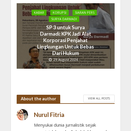
KABAR
KORUPSI
SIARAN PERS
SURYA DARMADI
SP 3 untuk Surya
Darmadi: KPK Jadi Alat
Korporasi Penjahat
Lingkungan Untuk Bebas
Dari Hukum
29 August 2024
About the author
VIEW ALL POSTS
Nurul Fitria
Menyukai dunia jurnalistik sejak