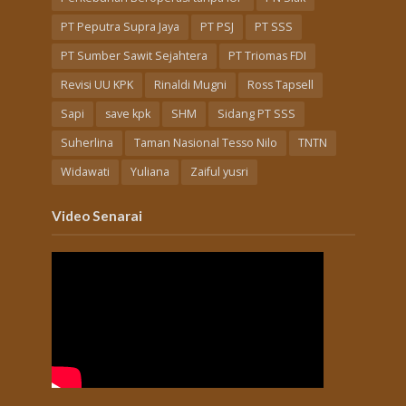
PT Peputra Supra Jaya
PT PSJ
PT SSS
PT Sumber Sawit Sejahtera
PT Triomas FDI
Revisi UU KPK
Rinaldi Mugni
Ross Tapsell
Sapi
save kpk
SHM
Sidang PT SSS
Suherlina
Taman Nasional Tesso Nilo
TNTN
Widawati
Yuliana
Zaiful yusri
Video Senarai