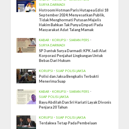
SURYA DARMADI
Hotroom Hotman Paris Hutapea Edisi 18
September 2024: Menyesatkan Publik,
Tidak Menghormati Putusan Majelis
Hakim Bahkan Tak Punya Empati Pada
Masyarakat Adat Talang Mamak
KABAR
•
KORUPSI
•
SIARAN PERS
•
SURYA DARMADI
SP 3 untuk Surya Darmadi: KPK Jadi Alat
Korporasi Penjahat Lingkungan Untuk
Bebas Dari Hukum
KORUPSI
•
SUAP POLISI-JAKSA
Polisi dan Jaksa Bengkalis Terbukti
Menerima Suap
KABAR
•
KORUPSI
•
SIARAN PERS
•
SUAP POLISI-JAKSA
Bayu Abdilah Dan Sri Hariati Layak Divonis
Penjara 20 Tahun
KORUPSI
•
SUAP POLISI-JAKSA
Terdakwa Tetap Pada Pembelaan