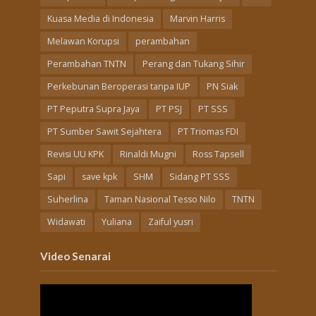
Kuasa Media di Indonesia
Marvin Harris
Melawan Korupsi
perambahan
Perambahan TNTN
Perang dan Tukang Sihir
Perkebunan Beroperasi tanpa IUP
PN Siak
PT Peputra Supra Jaya
PT PSJ
PT SSS
PT Sumber Sawit Sejahtera
PT Triomas FDI
Revisi UU KPK
Rinaldi Mugni
Ross Tapsell
Sapi
save kpk
SHM
Sidang PT SSS
Suherlina
Taman Nasional Tesso Nilo
TNTN
Widawati
Yuliana
Zaiful yusri
Video Senarai