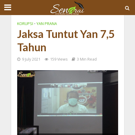
KORUPSI
•
YAN PRANA
Jaksa Tuntut Yan 7,5
Tahun
9 July 2021
159 Views
3 Min Read