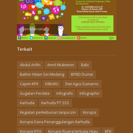
Open Internship
Terkait
Abdul Arifin
Amril Mukminin
Babi
Bathin Hitam Sei Medang
BPBD Dumai
Capim KPK
DIBUKU
Dwi Agus Sumarno
Gugatan Perdata
Infografis
Infographic
Karhutla
Karhutla PT SSS
Kegiatan perkebunan tanpa izin
Korupsi
Korupsi Dana Penanggulangan Karhutla
Korupsi RTH
Korupsi Ruang terbuka Hijau
KPK