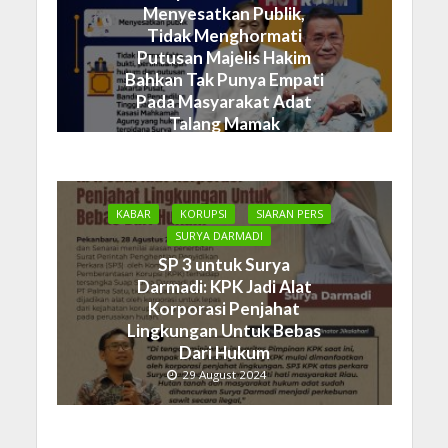
Menyesatkan Publik,
Tidak Menghormati
Putusan Majelis Hakim
Bahkan Tak Punya Empati
Pada Masyarakat Adat
Talang Mamak
19 September 2024
KABAR
KORUPSI
SIARAN PERS
SURYA DARMADI
SP 3 untuk Surya
Darmadi: KPK Jadi Alat
Korporasi Penjahat
Lingkungan Untuk Bebas
Dari Hukum
29 August 2024