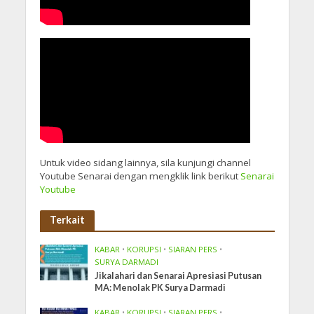
Untuk video sidang lainnya, sila kunjungi channel
Youtube Senarai dengan mengklik link berikut
Senarai
Youtube
Terkait
KABAR
•
KORUPSI
•
SIARAN PERS
•
SURYA DARMADI
Jikalahari dan Senarai Apresiasi Putusan
MA: Menolak PK Surya Darmadi
KABAR
•
KORUPSI
•
SIARAN PERS
•