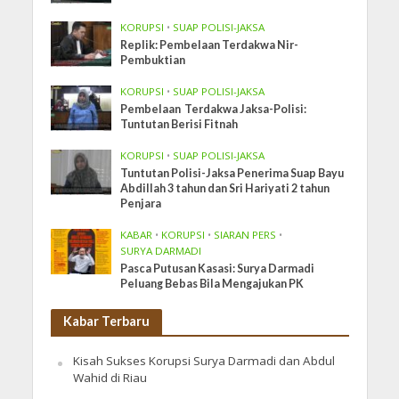
KORUPSI
•
SUAP POLISI-JAKSA
Replik: Pembelaan Terdakwa Nir-
Pembuktian
KORUPSI
•
SUAP POLISI-JAKSA
Pembelaan Terdakwa Jaksa-Polisi:
Tuntutan Berisi Fitnah
KORUPSI
•
SUAP POLISI-JAKSA
Tuntutan Polisi-Jaksa Penerima Suap Bayu
Abdillah 3 tahun dan Sri Hariyati 2 tahun
Penjara
KABAR
•
KORUPSI
•
SIARAN PERS
•
SURYA DARMADI
Pasca Putusan Kasasi: Surya Darmadi
Peluang Bebas Bila Mengajukan PK
Kabar Terbaru
Kisah Sukses Korupsi Surya Darmadi dan Abdul
Wahid di Riau