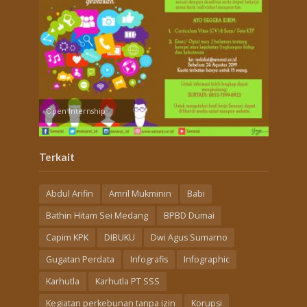
Open Internship
Terkait
Abdul Arifin
Amril Mukminin
Babi
Bathin Hitam Sei Medang
BPBD Dumai
Capim KPK
DIBUKU
Dwi Agus Sumarno
Gugatan Perdata
Infografis
Infographic
Karhutla
Karhutla PT SSS
Kegiatan perkebunan tanpa izin
Korupsi