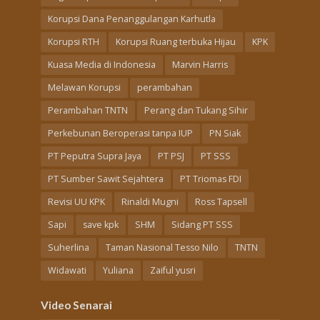
Korupsi Dana Penanggulangan Karhutla
Korupsi RTH
Korupsi Ruang terbuka Hijau
KPK
Kuasa Media di Indonesia
Marvin Harris
Melawan Korupsi
perambahan
Perambahan TNTN
Perang dan Tukang Sihir
Perkebunan Beroperasi tanpa IUP
PN Siak
PT Peputra Supra Jaya
PT PSJ
PT SSS
PT Sumber Sawit Sejahtera
PT Triomas FDI
Revisi UU KPK
Rinaldi Mugni
Ross Tapsell
Sapi
save kpk
SHM
Sidang PT SSS
Suherlina
Taman Nasional Tesso Nilo
TNTN
Widawati
Yuliana
Zaiful yusri
Video Senarai