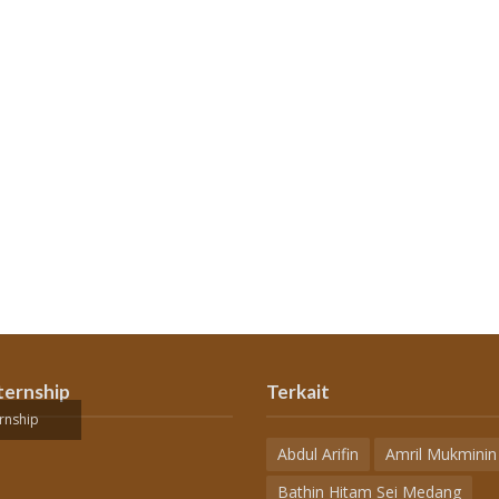
ternship
Terkait
rnship
Abdul Arifin
Amril Mukminin
Bathin Hitam Sei Medang