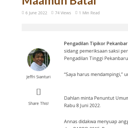
Maamun Batal
27 Tahun Reforma
6 June 2022
74 Views
1 Min Read
Pengadilan Tipikor Pekanbar
sidang pemeriksaan saksi per
Pengadilan Tinggi Pekanbar
“Saya harus mendampingi,” u
Jeffri Sianturi
Tugas Mulia untuk
Dahlan minta Penuntut Umum
Share This!
Rabu 8 Juni 2022.
Annas didakwa menyuap ang