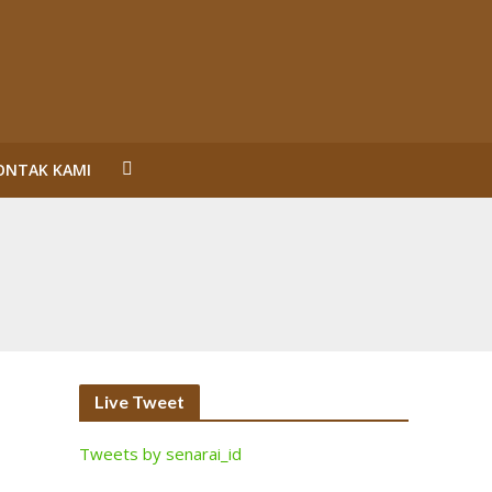
ONTAK KAMI
un Reformasi
SL Karena Melanggar Prinsip Bisnis dan HAM serta
ecara Bermakna dan Maksimal
Perorangan Serahkan Lahan
inalisasi (2)
Live Tweet
Tweets by senarai_id