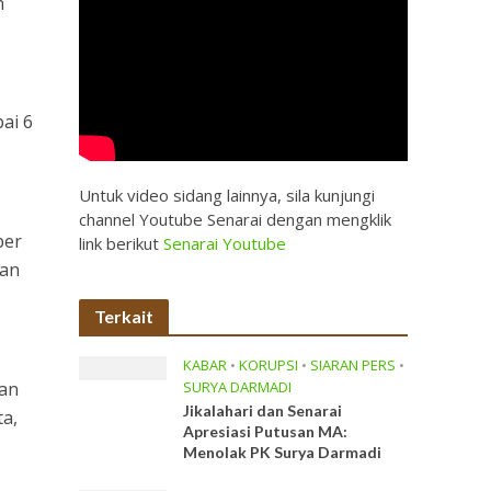
n
ai 6
Untuk video sidang lainnya, sila kunjungi
channel Youtube Senarai dengan mengklik
ber
link berikut
Senarai Youtube
gan
Terkait
KABAR
•
KORUPSI
•
SIARAN PERS
•
gan
SURYA DARMADI
Jikalahari dan Senarai
ta,
Apresiasi Putusan MA:
Menolak PK Surya Darmadi