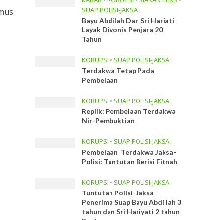
KABAR
•
KORUPSI
•
SIARAN PERS
•
SUAP POLISI-JAKSA
umus
Bayu Abdilah Dan Sri Hariati
Layak Divonis Penjara 20
Tahun
KORUPSI
•
SUAP POLISI-JAKSA
Terdakwa Tetap Pada
Pembelaan
KORUPSI
•
SUAP POLISI-JAKSA
Replik: Pembelaan Terdakwa
Nir-Pembuktian
KORUPSI
•
SUAP POLISI-JAKSA
Pembelaan Terdakwa Jaksa-
Polisi: Tuntutan Berisi Fitnah
KORUPSI
•
SUAP POLISI-JAKSA
Tuntutan Polisi-Jaksa
Penerima Suap Bayu Abdillah 3
tahun dan Sri Hariyati 2 tahun