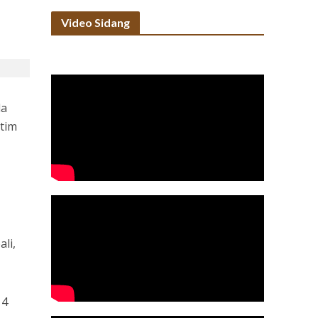
Video Sidang
da
 tim
li,
14