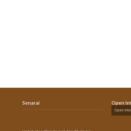
Senarai
Open In
Open Inte