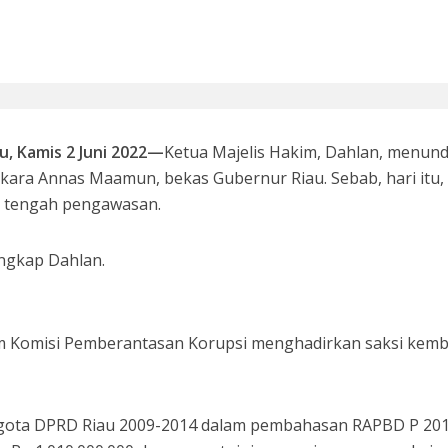
si 1998: Menanti Aksi Kepala Daerah Mengaudit Bisnis dan HAM
u, Kamis 2 Juni 2022—
Ketua Majelis Hakim, Dahlan, menun
kara Annas Maamun, bekas Gubernur Riau. Sebab, hari itu,
u tengah pengawasan.
ngkap Dahlan.
 Bupati Siak Terpilih, Menghentikan Moral Hazzard Pilkada Berikutnya
 Komisi Pemberantasan Korupsi menghadirkan saksi kemba
gota DPRD Riau 2009-2014 dalam pembahasan RAPBD P 20