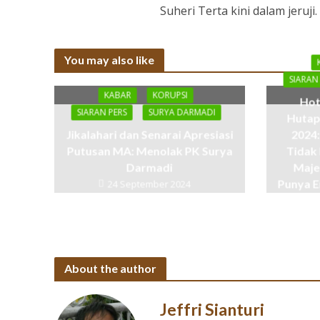
Suheri Terta kini dalam jeruj
You may also like
SIARAN
KABAR
KORUPSI
Hot
SIARAN PERS
SURYA DARMADI
Hutap
Jikalahari dan Senarai Apresiasi
2024:
Putusan MA: Menolak PK Surya
Tidak
Darmadi
Maje
Punya E
24 September 2024
A
About the author
Jeffri Sianturi