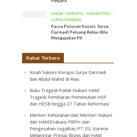
Penjara
KABAR
•
KORUPSI
•
SIARAN PERS
•
SURYA DARMADI
Pasca Putusan Kasasi: Surya
Darmadi Peluang Bebas Bila
Mengajukan PK
Kabar Terbaru
Kisah Sukses Korupsi Surya Darmadi
dan Abdul Wahid di Riau
Buku Tragedi Politik Hukum HAM:
Tragedi Pembiaran Pemenuhan HSP
dan HESB hingga 27 Tahun Reformasi
Menteri Kehutanan dan Menteri Hukum
dan HAM:Evaluasi PBPH dan
Pengesahan Legalitas PT SSL Karena
Melanggar Prinsip Bisnis dan HAM