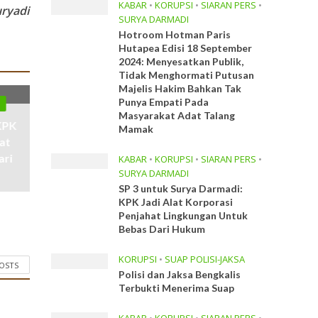
KABAR
•
KORUPSI
•
SIARAN PERS
•
ryadi
SURYA DARMADI
Hotroom Hotman Paris
Hutapea Edisi 18 September
2024: Menyesatkan Publik,
Tidak Menghormati Putusan
Majelis Hakim Bahkan Tak
Punya Empati Pada
I
Masyarakat Adat Talang
KPK
Mamak
at
ari
KABAR
•
KORUPSI
•
SIARAN PERS
•
SURYA DARMADI
SP 3 untuk Surya Darmadi:
KPK Jadi Alat Korporasi
Penjahat Lingkungan Untuk
Bebas Dari Hukum
KORUPSI
•
SUAP POLISI-JAKSA
POSTS
Polisi dan Jaksa Bengkalis
Terbukti Menerima Suap