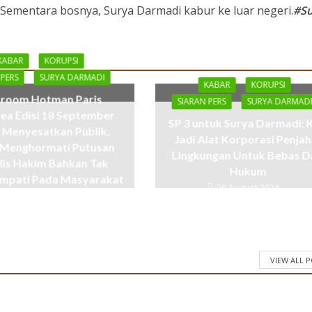
i. Sementara bosnya, Surya Darmadi kabur ke luar negeri.
#Su
KABAR
KORUPSI
 PERS
SURYA DARMADI
KABAR
KORUPSI
room Hotman Paris
SIARAN PERS
SURYA DARMAD
ea Edisi 18 September
SP 3 untuk Surya Darmadi: 
 Menyesatkan Publik,
Jadi Alat Korporasi Penjah
 Menghormati Putusan
Lingkungan Untuk Bebas D
lis Hakim Bahkan Tak
Hukum
mpati Pada Masyarakat
29 August 2024
dat Talang Mamak
19 September 2024
VIEW ALL 