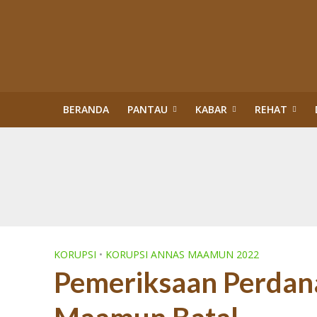
BERANDA
PANTAU
KABAR
REHAT
Kisah Sukses Kor
Buku Tragedi Pol
Menteri Kehutana
Terlibat Korupsi
Revisi Perda Tan
Tiga Bulan Kapol
Diskriminasi Perl
Sawit Dalam Kawas
PENERTIBAN KAW
KORUPSI
•
KORUPSI ANNAS MAAMUN 2022
Pemeriksaan Perdana