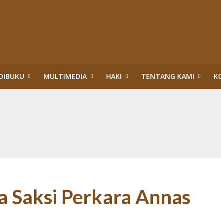
DIBUKU
MULTIMEDIA
HAKI
TENTANG KAMI
K
upsi Surya Darmadi dan Abdul Wahid di Riau
itik Hukum HAM: Tragedi Pembiaran Pemenuhan HSP dan HESB hingga 27 Tah
n dan Menteri Hukum dan HAM:Evaluasi PBPH dan Pengesahan Legalitas PT S
ggung Jawab Sosial Perusahaan di Riau: Wajib Membuka Partisipasi Publik S
da Riau: Mengumandangkan Tuah dan Marwah Green Policing
akuan Sawit Ilegal dalam Kawasan Hutan Konservasi: Perusahaan Satu Daur, 
an Hutan: Korporasi Tidak Pernah Dipidana bahkan Dilegalkan, Warga Dikrim
ASAN HUTAN:”PENERTIBAN” TN TESSO NILO DI ERA TIGA PRESIDEN (1)
 Saksi Perkara Annas