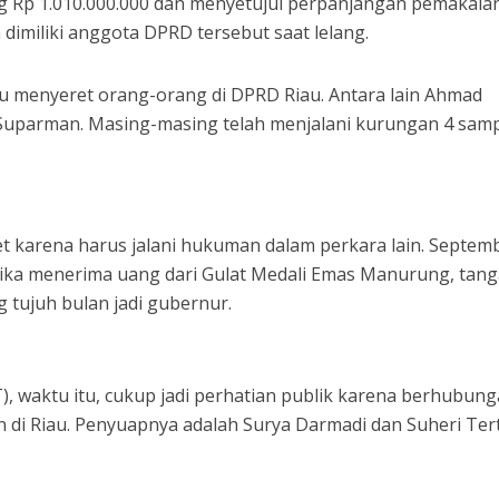
 Rp 1.010.000.000 dan menyetujui perpanjangan pemakaia
 dimiliki anggota DPRD tersebut saat lelang.
lu menyeret orang-orang di DPRD Riau. Antara lain Ahmad
n Suparman. Masing-masing telah menjalani kurungan 4 samp
t karena harus jalani hukuman dalam perkara lain. Septem
ika menerima uang dari Gulat Medali Emas Manurung, tan
 tujuh bulan jadi gubernur.
, waktu itu, cukup jadi perhatian publik karena berhubun
n di Riau. Penyuapnya adalah Surya Darmadi dan Suheri Ter