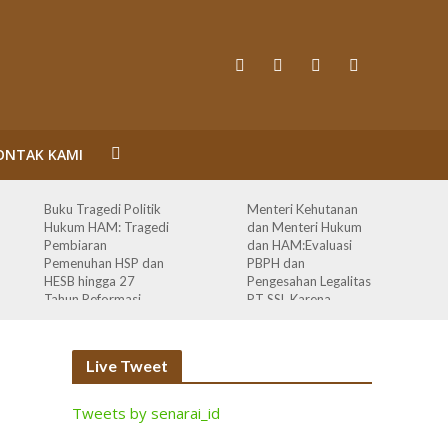
ONTAK KAMI
Buku Tragedi Politik
Menteri Kehutanan
Hukum HAM: Tragedi
dan Menteri Hukum
Pembiaran
dan HAM:Evaluasi
Pemenuhan HSP dan
PBPH dan
HESB hingga 27
Pengesahan Legalitas
Tahun Reformasi
PT SSL Karena
Melanggar Prinsip
Bisnis dan HAM serta
Terlibat Korupsi
Live Tweet
Tweets by senarai_id