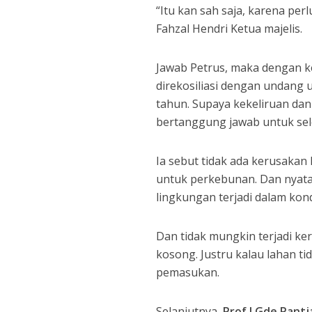
“Itu kan sah saja, karena pe
Fahzal Hendri Ketua majelis.
Jawab Petrus, maka dengan k
direkosiliasi dengan undang 
tahun. Supaya kekeliruan dan 
bertanggung jawab untuk seles
Ia sebut tidak ada kerusaka
untuk perkebunan. Dan nyata
lingkungan terjadi dalam kond
Dan tidak mungkin terjadi k
kosong. Justru kalau lahan t
pemasukan.
Selanjutnya,
Prof I Gde Pant