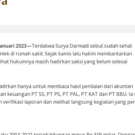
wa
 Januari 2023—
Terdakwa Surya Darmadi sebut sudah sehat
lek di rumah sakit. Sejak kamis lalu hakim membantarkan
ihat hukumnya masih hadirkan saksi yang belum selesai
hadirkan hanya untuk membaca hasil penilaian dari akuntan
ran keuangan PT SS, PT PS, PT PAL, PT KAT dan PT BBU. Ia
n verifikasi laporan dan melihat langsung kegiatan yang pe
atu 2004-2021 terjadi hitungan minus Rp 319 miliar. Dengan