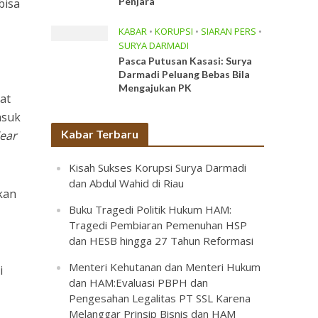
Penjara
bisa
n
KABAR
•
KORUPSI
•
SIARAN PERS
•
SURYA DARMADI
Pasca Putusan Kasasi: Surya
Darmadi Peluang Bebas Bila
Mengajukan PK
at
asuk
Kabar Terbaru
lear
Kisah Sukses Korupsi Surya Darmadi
dan Abdul Wahid di Riau
kan
Buku Tragedi Politik Hukum HAM:
Tragedi Pembiaran Pemenuhan HSP
dan HESB hingga 27 Tahun Reformasi
Menteri Kehutanan dan Menteri Hukum
i
dan HAM:Evaluasi PBPH dan
Pengesahan Legalitas PT SSL Karena
Melanggar Prinsip Bisnis dan HAM