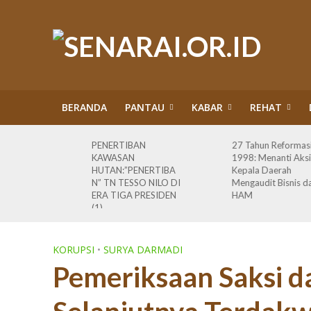
BERANDA
PANTAU
KABAR
REHAT
m Kawasan
PENERTIBAN
27 Tahun Reformas
orasi
KAWASAN
1998: Menanti Aksi
ah
HUTAN:”PENERTIBA
Kepala Daerah
ahkan
N” TN TESSO NILO DI
Mengaudit Bisnis d
 Warga
ERA TIGA PRESIDEN
HAM
si (2)
(1)
KORUPSI
•
SURYA DARMADI
Pemeriksaan Saksi da