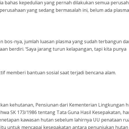
 ia bahas kepedulian yang pernah dilakukan semua perusa
 perusahaan yang sedang bermasalah ini, belum ada plasm
an bos-nya, jumlah luasan plasma yang sudah terbangun da
aan berdiri. ‘Saya jarang turun kelapangan, tapi kita punya
tif memberi bantuan sosial saat terjadi bencana alam.
.
jakan kehutanan, Pensiunan dari Kementerian Lingkungan h
bahwa SK 173/1986 tentang Tata Guna Hasil Kesepakatan, h
netapan kawasan hutan sebelum lahirnya UU penataan ru
itu untuk mencapai kesepakatan antara penunjukan hutan