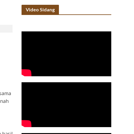
Video Sidang
 sama
rnah
 hasil