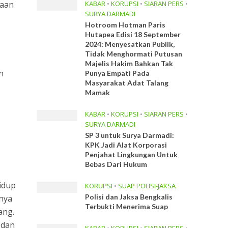
haan
KABAR
•
KORUPSI
•
SIARAN PERS
•
SURYA DARMADI
a
Hotroom Hotman Paris
Hutapea Edisi 18 September
2024: Menyesatkan Publik,
Tidak Menghormati Putusan
Majelis Hakim Bahkan Tak
n
Punya Empati Pada
Masyarakat Adat Talang
Mamak
KABAR
•
KORUPSI
•
SIARAN PERS
•
SURYA DARMADI
SP 3 untuk Surya Darmadi:
KPK Jadi Alat Korporasi
Penjahat Lingkungan Untuk
Bebas Dari Hukum
idup
KORUPSI
•
SUAP POLISI-JAKSA
Polisi dan Jaksa Bengkalis
anya
Terbukti Menerima Suap
ang.
 dan