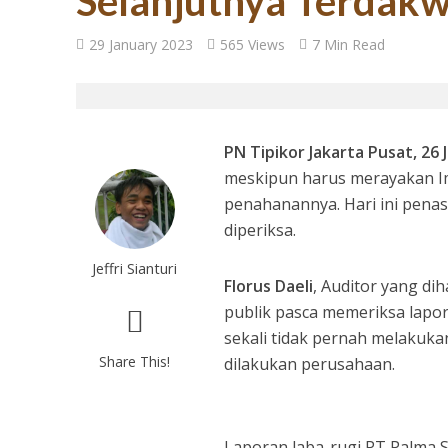
Selanjutnya Terdak
29 January 2023
565 Views
7 Min Read
PN Tipikor Jakarta Pusat, 26
meskipun harus merayakan Im
penahanannya. Hari ini penas
diperiksa.
Jeffri Sianturi
Florus Daeli
, Auditor yang di
publik pasca memeriksa lapo
sekali tidak pernah melakuka
Share This!
dilakukan perusahaan.
Laporan laba-rugi PT Palma S