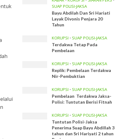
KABAR
•
KORUPSI
•
SIARAN PERS
•
entuk
SUAP POLISI-JAKSA
Bayu Abdilah Dan Sri Hariati
Layak Divonis Penjara 20
Tahun
KORUPSI
•
SUAP POLISI-JAKSA
a
Terdakwa Tetap Pada
Pembelaan
udah
KORUPSI
•
SUAP POLISI-JAKSA
Replik: Pembelaan Terdakwa
Nir-Pembuktian
KORUPSI
•
SUAP POLISI-JAKSA
Pembelaan Terdakwa Jaksa-
elalui
Polisi: Tuntutan Berisi Fitnah
an
KORUPSI
•
SUAP POLISI-JAKSA
Tuntutan Polisi-Jaksa
Penerima Suap Bayu Abdillah 3
tahun dan Sri Hariyati 2 tahun