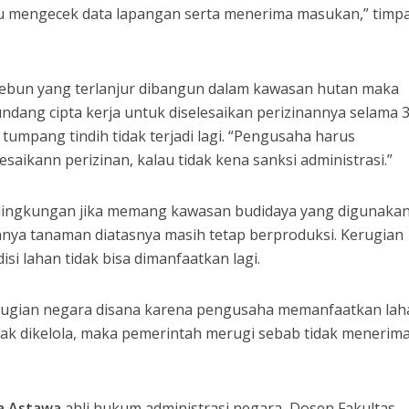
rlu mengecek data lapangan serta menerima masukan,” timpa
ebun yang terlanjur dibangun dalam kawasan hutan maka
undang cipta kerja untuk diselesaikan perizinannya selama 
tumpang tindih tidak terjadi lagi. “Pengusaha harus
aikann perizinan, kalau tidak kena sanksi administrasi.”
n lingkungan jika memang kawasan budidaya yang digunaka
nya tanaman diatasnya masih tetap berproduksi. Kerugian
isi lahan tidak bisa dimanfaatkan lagi.
erugian negara disana karena pengusaha memanfaatkan lah
idak dikelola, maka pemerintah merugi sebab tidak menerim
ja Astawa
ahli hukum administrasi negara, Dosen Fakultas