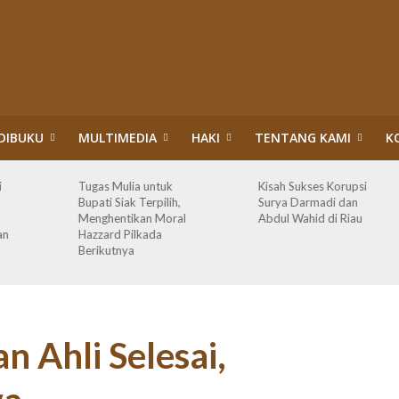
DIBUKU
MULTIMEDIA
HAKI
TENTANG KAMI
K
i
Tugas Mulia untuk
Kisah Sukses Korupsi
Bupati Siak Terpilih,
Surya Darmadi dan
Menghentikan Moral
Abdul Wahid di Riau
an
Hazzard Pilkada
Berikutnya
n Ahli Selesai,