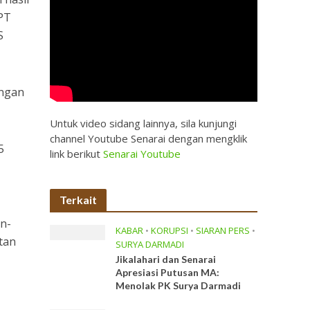
 PT
S
engan
Untuk video sidang lainnya, sila kunjungi
channel Youtube Senarai dengan mengklik
5
link berikut
Senarai Youtube
Terkait
n-
KABAR
•
KORUPSI
•
SIARAN PERS
•
tan
SURYA DARMADI
Jikalahari dan Senarai
Apresiasi Putusan MA:
Menolak PK Surya Darmadi