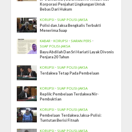
Korporasi Penjahat Lingkungan Untuk
Bebas Dari Hukum
KORUPSI
•
SUAP POLISI-JAKSA
Polisi dan Jaksa Bengkalis Terbukti
Menerima Suap
KABAR
•
KORUPSI
•
SIARAN PERS
•
SUAP POLISI-JAKSA
Bayu Abdilah Dan Sri Hariati Layak Divonis
Penjara 20 Tahun
KORUPSI
•
SUAP POLISI-JAKSA
Terdakwa Tetap Pada Pembelaan
KORUPSI
•
SUAP POLISI-JAKSA
Replik: Pembelaan Terdakwa Nir-
Pembuktian
KORUPSI
•
SUAP POLISI-JAKSA
Pembelaan Terdakwa Jaksa-Polisi:
Tuntutan Berisi Fitnah
KORUPSI
•
SUAP POLISI-JAKSA