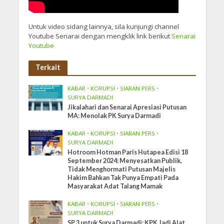
Untuk video sidang lainnya, sila kunjungi channel
Youtube Senarai dengan mengklik link berikut
Senarai
Youtube
Terkait
KABAR
•
KORUPSI
•
SIARAN PERS
•
SURYA DARMADI
Jikalahari dan Senarai Apresiasi Putusan
MA: Menolak PK Surya Darmadi
KABAR
•
KORUPSI
•
SIARAN PERS
•
SURYA DARMADI
Hotroom Hotman Paris Hutapea Edisi 18
September 2024: Menyesatkan Publik,
Tidak Menghormati Putusan Majelis
Hakim Bahkan Tak Punya Empati Pada
Masyarakat Adat Talang Mamak
KABAR
•
KORUPSI
•
SIARAN PERS
•
SURYA DARMADI
SP 3 untuk Surya Darmadi: KPK Jadi Alat