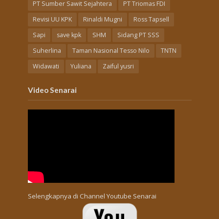
PT Sumber Sawit Sejahtera
PT Triomas FDI
Revisi UU KPK
Rinaldi Mugni
Ross Tapsell
Sapi
save kpk
SHM
Sidang PT SSS
Suherlina
Taman Nasional Tesso Nilo
TNTN
Widawati
Yuliana
Zaiful yusri
Video Senarai
Selengkapnya di
Channel Youtube Senarai