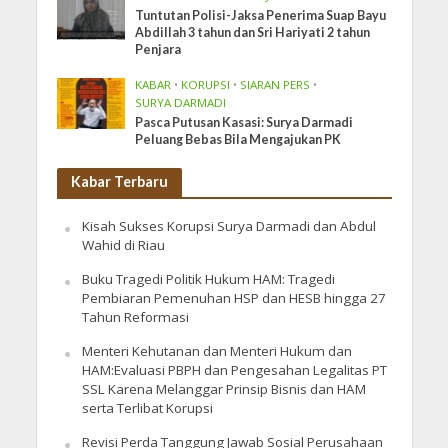
Tuntutan Polisi-Jaksa Penerima Suap Bayu
Abdillah 3 tahun dan Sri Hariyati 2 tahun
Penjara
KABAR
•
KORUPSI
•
SIARAN PERS
•
SURYA DARMADI
Pasca Putusan Kasasi: Surya Darmadi
Peluang Bebas Bila Mengajukan PK
Kabar Terbaru
Kisah Sukses Korupsi Surya Darmadi dan Abdul
Wahid di Riau
Buku Tragedi Politik Hukum HAM: Tragedi
Pembiaran Pemenuhan HSP dan HESB hingga 27
Tahun Reformasi
Menteri Kehutanan dan Menteri Hukum dan
HAM:Evaluasi PBPH dan Pengesahan Legalitas PT
SSL Karena Melanggar Prinsip Bisnis dan HAM
serta Terlibat Korupsi
Revisi Perda Tanggung Jawab Sosial Perusahaan