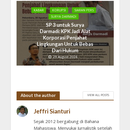
KABAR
KORUPSI
SIARAN PERS
SURYA DARMADI
SP 3 untuk Surya
Darmadi: KPK Jadi Alat
Korporasi Penjahat
Lingkungan Untuk Bebas
Dari Hukum
29 August 2024
About the author
VIEW ALL POSTS
Jeffri Sianturi
Sejak 2012 bergabung di Bahana
Mahasiswa. Menyukai Jurnalistik setelah