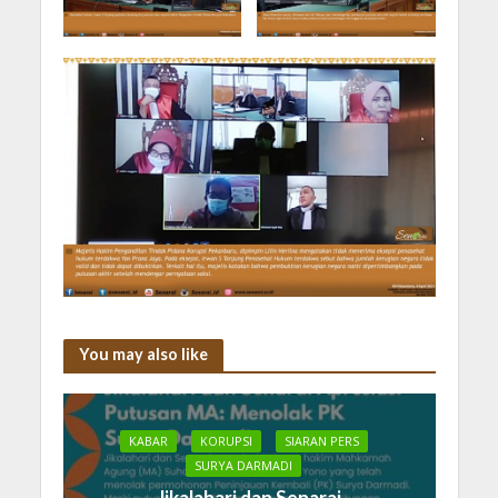
You may also like
KABAR
KORUPSI
SIARAN PERS
SURYA DARMADI
Jikalahari dan Senarai