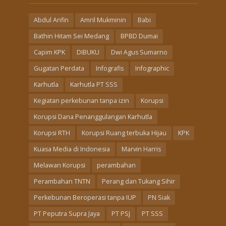
Abdul Arifin
Amril Mukminin
Babi
Bathin Hitam Sei Medang
BPBD Dumai
Capim KPK
DIBUKU
Dwi Agus Sumarno
Gugatan Perdata
Infografis
Infographic
Karhutla
Karhutla PT SSS
Kegiatan perkebunan tanpa izin
Korupsi
Korupsi Dana Penanggulangan Karhutla
Korupsi RTH
Korupsi Ruang terbuka Hijau
KPK
Kuasa Media di Indonesia
Marvin Harris
Melawan Korupsi
perambahan
Perambahan TNTN
Perang dan Tukang Sihir
Perkebunan Beroperasi tanpa IUP
PN Siak
PT Peputra Supra Jaya
PT PSJ
PT SSS