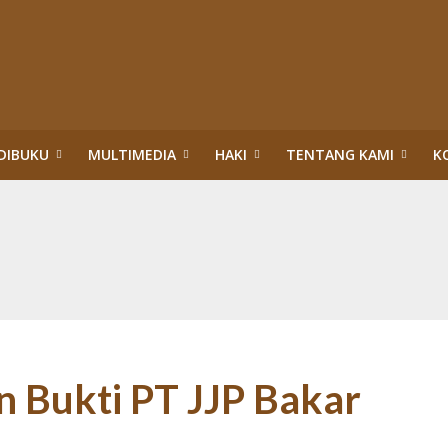
DIBUKU
MULTIMEDIA
HAKI
TENTANG KAMI
K
upsi Surya Darmadi dan Abdul Wahid di Riau
itik Hukum HAM: Tragedi Pembiaran Pemenuhan HSP dan HESB hingga 27 Tah
n dan Menteri Hukum dan HAM:Evaluasi PBPH dan Pengesahan Legalitas PT S
ggung Jawab Sosial Perusahaan di Riau: Wajib Membuka Partisipasi Publik S
da Riau: Mengumandangkan Tuah dan Marwah Green Policing
akuan Sawit Ilegal dalam Kawasan Hutan Konservasi: Perusahaan Satu Daur, 
an Hutan: Korporasi Tidak Pernah Dipidana bahkan Dilegalkan, Warga Dikrim
ASAN HUTAN:”PENERTIBAN” TN TESSO NILO DI ERA TIGA PRESIDEN (1)
 Bukti PT JJP Bakar