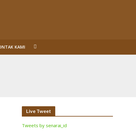
ONTAK KAMI
un Reformasi
SL Karena Melanggar Prinsip Bisnis dan HAM serta
ecara Bermakna dan Maksimal
Perorangan Serahkan Lahan
inalisasi (2)
Live Tweet
Tweets by senarai_id