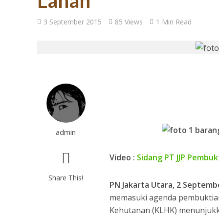
Lahan
27 Tahun Reforma
3 September 2015
85 Views
1 Min Read
admin
Tugas Mulia untuk
Video :
Sidang PT JJP Pembuk
Share This!
PN Jakarta Utara, 2 Septem
memasuki agenda pembuktian
Kehutanan (KLHK) menunjukk