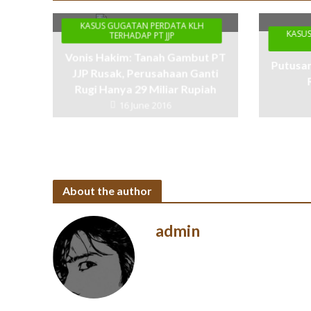
KASUS GUGATAN PERDATA KLH
KASU
TERHADAP PT JJP
Vonis Hakim: Tanah Gambut PT
Putusan
JJP Rusak, Perusahaan Ganti
Rugi Hanya 29 Miliar Rupiah
16 June 2016
About the author
admin