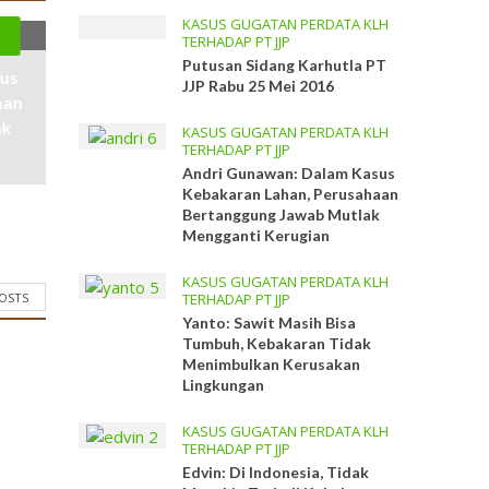
KASUS GUGATAN PERDATA KLH
TERHADAP PT JJP
Putusan Sidang Karhutla PT
sus
JJP Rabu 25 Mei 2016
aan
ak
KASUS GUGATAN PERDATA KLH
TERHADAP PT JJP
Andri Gunawan: Dalam Kasus
Kebakaran Lahan, Perusahaan
Bertanggung Jawab Mutlak
Mengganti Kerugian
KASUS GUGATAN PERDATA KLH
POSTS
TERHADAP PT JJP
Yanto: Sawit Masih Bisa
Tumbuh, Kebakaran Tidak
Menimbulkan Kerusakan
Lingkungan
KASUS GUGATAN PERDATA KLH
TERHADAP PT JJP
Edvin: Di Indonesia, Tidak