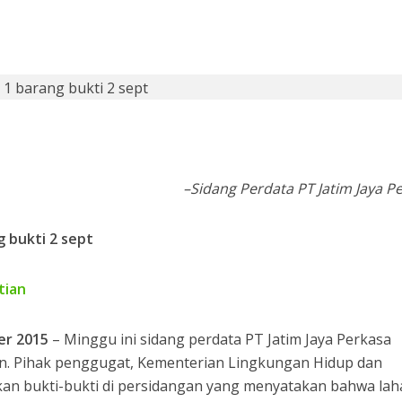
si 1998: Menanti Aksi Kepala Daerah Mengaudit Bisnis dan HAM
–Sidang Perdata PT Jatim Jaya P
 Bupati Siak Terpilih, Menghentikan Moral Hazzard Pilkada Berikutnya
tian
ber 2015
– Minggu ini sidang perdata PT Jatim Jaya Perkasa
. Pihak penggugat, Kementerian Lingkungan Hidup dan
an bukti-bukti di persidangan yang menyatakan bahwa lah