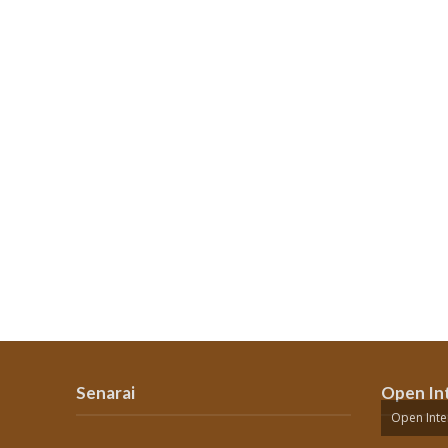
Senarai
Open In
Open Inte