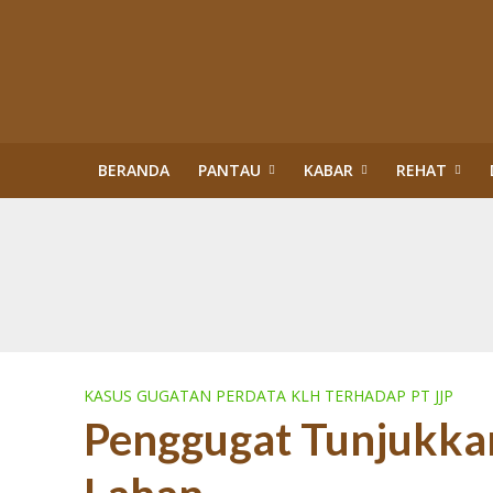
BERANDA
PANTAU
KABAR
REHAT
Kisah Sukses Kor
Buku Tragedi Pol
Menteri Kehutana
Terlibat Korupsi
Revisi Perda Tan
Tiga Bulan Kapol
Diskriminasi Perl
Sawit Dalam Kawas
PENERTIBAN KAW
KASUS GUGATAN PERDATA KLH TERHADAP PT JJP
Penggugat Tunjukkan