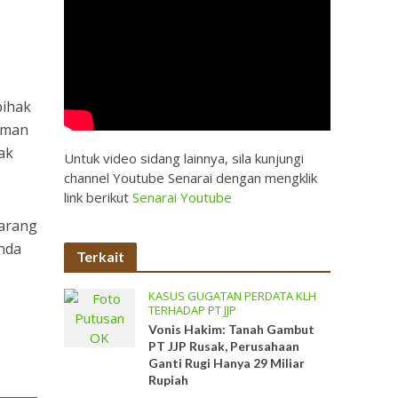
pihak
aman
ak
Untuk video sidang lainnya, sila kunjungi
channel Youtube Senarai dengan mengklik
link berikut
Senarai Youtube
barang
enda
Terkait
KASUS GUGATAN PERDATA KLH
TERHADAP PT JJP
Vonis Hakim: Tanah Gambut
PT JJP Rusak, Perusahaan
Ganti Rugi Hanya 29 Miliar
Rupiah