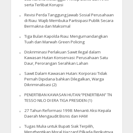
serta Terlibat Korupsi
Revisi Perda Tanggung Jawab Sosial Perusahaan
di Riau: Wajib Membuka Partisipasi Publik Secara
Bermakna dan Maksimal
Tiga Bulan Kapolda Riau: Mengumandangkan
Tuah dan Marwah Green Policing
Diskriminasi Perlakuan Sawit Ilegal dalam
Kawasan Hutan Konservasi: Perusahaan Satu
Daur, Perorangan Serahkan Lahan
Sawit Dalam Kawasan Hutan: Korporasi Tidak
Pernah Dipidana bahkan Dilegalkan, Warga
Dikriminalisasi (2)
PENERTIBAN KAWASAN HUTAN:”PENERTIBAN” TN
TESSO NILO DI ERA TIGA PRESIDEN (1)
27 Tahun Reformasi 1998: Menanti Aksi Kepala
Daerah Mengaudit Bisnis dan HAM
Tugas Mulia untuk Bupati Siak Terpilih,
Menghentikan Moral Hazzard Pilkada Berikutnya