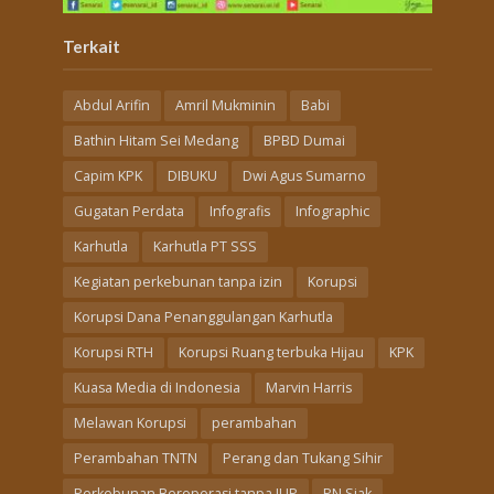
Terkait
Abdul Arifin
Amril Mukminin
Babi
Bathin Hitam Sei Medang
BPBD Dumai
Capim KPK
DIBUKU
Dwi Agus Sumarno
Gugatan Perdata
Infografis
Infographic
Karhutla
Karhutla PT SSS
Kegiatan perkebunan tanpa izin
Korupsi
Korupsi Dana Penanggulangan Karhutla
Korupsi RTH
Korupsi Ruang terbuka Hijau
KPK
Kuasa Media di Indonesia
Marvin Harris
Melawan Korupsi
perambahan
Perambahan TNTN
Perang dan Tukang Sihir
Perkebunan Beroperasi tanpa IUP
PN Siak