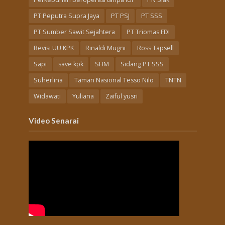
PT Peputra Supra Jaya
PT PSJ
PT SSS
PT Sumber Sawit Sejahtera
PT Triomas FDI
Revisi UU KPK
Rinaldi Mugni
Ross Tapsell
Sapi
save kpk
SHM
Sidang PT SSS
Suherlina
Taman Nasional Tesso Nilo
TNTN
Widawati
Yuliana
Zaiful yusri
Video Senarai