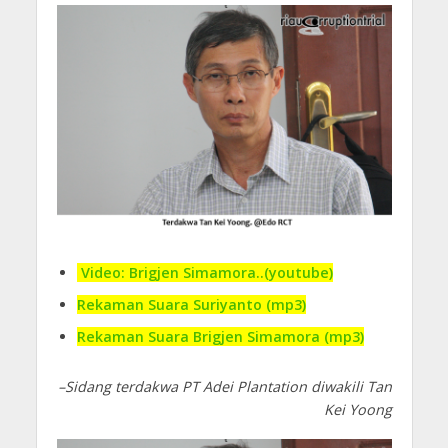
Video: Brigjen Simamora..(youtube)
Rekaman Suara Suriyanto (mp3)
Rekaman Suara Brigjen Simamora (mp3)
–Sidang terdakwa PT Adei Plantation diwakili Tan
Kei Yoong