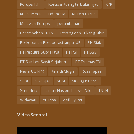
Korupsi RTH
Korupsi Ruang terbuka Hijau
KPK
Kuasa Media di Indonesia
Marvin Harris
Melawan Korupsi
perambahan
Perambahan TNTN
Perang dan Tukang Sihir
Perkebunan Beroperasi tanpa IUP
PN Siak
PT Peputra Supra Jaya
PT PSJ
PT SSS
PT Sumber Sawit Sejahtera
PT Triomas FDI
Revisi UU KPK
Rinaldi Mugni
Ross Tapsell
Sapi
save kpk
SHM
Sidang PT SSS
Suherlina
Taman Nasional Tesso Nilo
TNTN
Widawati
Yuliana
Zaiful yusri
Video Senarai