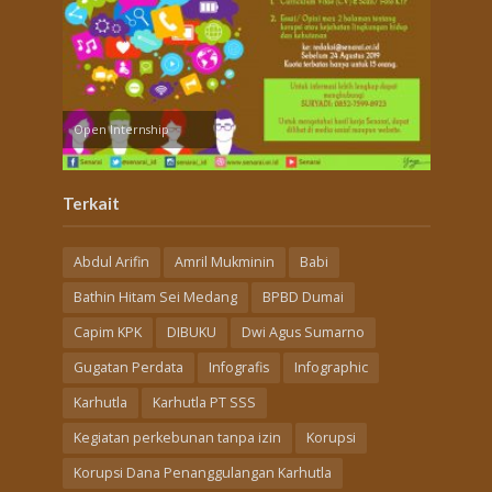
Open Internship
Terkait
Abdul Arifin
Amril Mukminin
Babi
Bathin Hitam Sei Medang
BPBD Dumai
Capim KPK
DIBUKU
Dwi Agus Sumarno
Gugatan Perdata
Infografis
Infographic
Karhutla
Karhutla PT SSS
Kegiatan perkebunan tanpa izin
Korupsi
Korupsi Dana Penanggulangan Karhutla