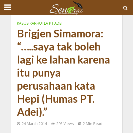
KASUS KARHUTLA PT ADEI
Brigjen Simamora:
“…..saya tak boleh
lagi ke lahan karena
itu punya
perusahaan kata
Hepi (Humas PT.
Adei).”
24 March 2014
295 Views
2 Min Read